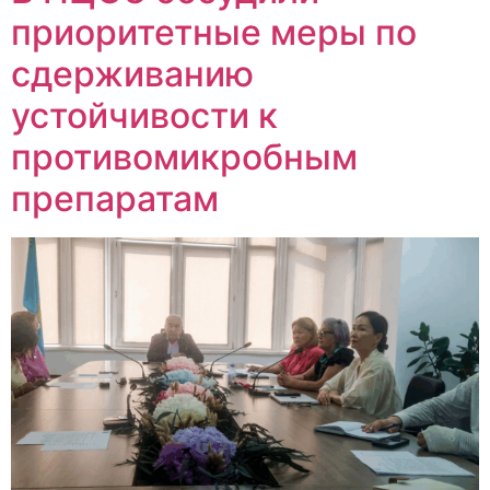
приоритетные меры по
сдерживанию
устойчивости к
противомикробным
препаратам