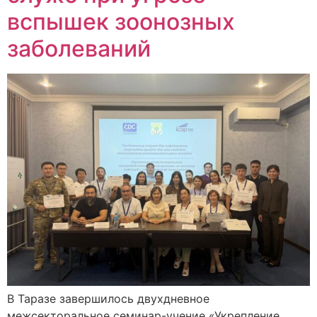
вспышек зоонозных
заболеваний
В Таразе завершилось двухдневное
межсекторальное семинар-учение «Укрепление