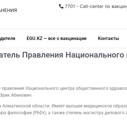
7701 - Call-center по вакци
АНЕНИЯ
одителя
EGU.KZ — все о вакцинации
Контакты
атель Правления Национального 
лем правления Национального центра общественного здрав
Эрик Абенович.
 в Алматинской области. Имеет высшее медицинское обра
ктора философии (PhDr), а также степень магистра деловог