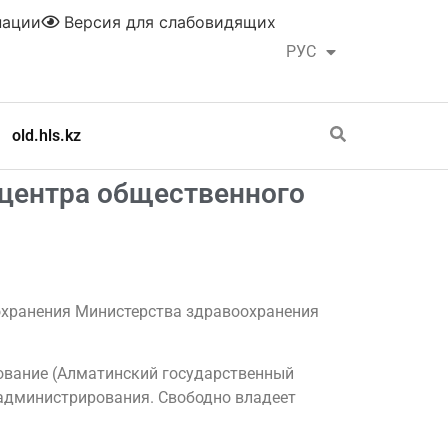
нации
Версия для слабовидящих
РУС
ҚАЗ
old.hls.kz
центра общественного
оохранения Министерства здравоохранения
зование (Алматинский государственный
о администрирования. Свободно владеет