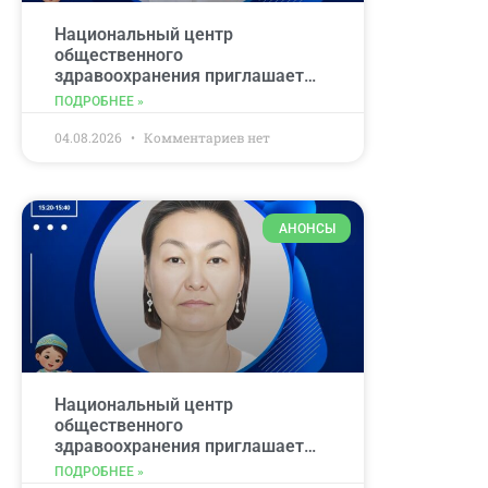
Национальный центр
общественного
здравоохранения приглашает
принять участие в
ПОДРОБНЕЕ »
образовательном вебинаре по
вопросам иммунопрофилактики.
04.08.2026
Комментариев нет
АНОНСЫ
Национальный центр
общественного
здравоохранения приглашает
принять участие в
ПОДРОБНЕЕ »
образовательном вебинаре по