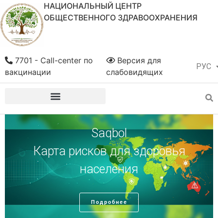
НАЦИОНАЛЬНЫЙ ЦЕНТР
ОБЩЕСТВЕННОГО ЗДРАВООХРАНЕНИЯ
7701 - Call-center по
Версия для
РУС
ҚАЗ
вакцинации
слабовидящих
Saqbol
Карта рисков для здоровья
населения
Подробнее