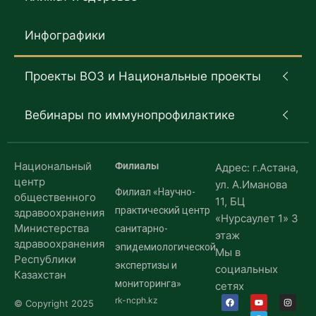
Инфографики
Проекты ВОЗ и Национальные проекты
Вебинары по иммунопрофилактике
Национальный
Филиалы
Адрес: г.Астана,
центр
ул. А.Иманова
Филиал «Научно-
общественного
11, БЦ
практический центр
здравоохранения
«Нурсаулет 1» 3
Министерства
санитарно-
этаж
здравоохранения
эпидемиологической
Мы в
Республики
экспертизы и
социальных
Казахстан
мониторинга»
сетях
rk-ncph.kz
© Copyright 2025