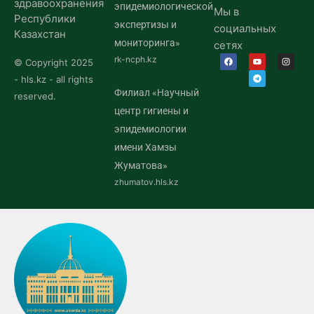
здравоохранения
эпидемиологической
Мы в
Республики
экспертизы и
социальных
Казахстан
мониторинга»
сетях
rk-ncph.kz
© Copyright 2025
- hls.kz - all rights
Филиал «Научный
reserved.
центр гигиены и
эпидемиологии
имени Хамзы
Жуматова»
zhumatov.hls.kz