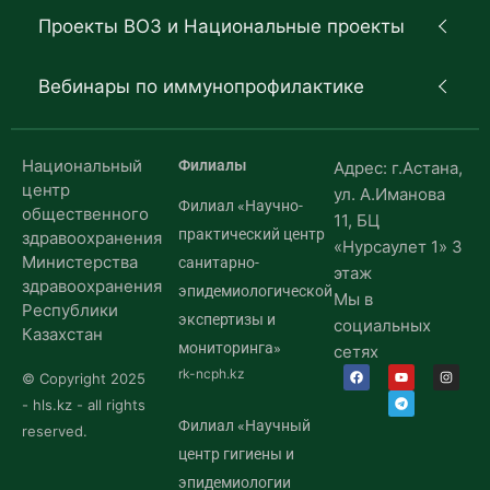
Проекты ВОЗ и Национальные проекты
Вебинары по иммунопрофилактике
Национальный
Филиалы
Адрес: г.Астана,
центр
ул. А.Иманова
Филиал «Научно-
общественного
11, БЦ
практический центр
здравоохранения
«Нурсаулет 1» 3
Министерства
санитарно-
этаж
здравоохранения
эпидемиологической
Мы в
Республики
экспертизы и
социальных
Казахстан
мониторинга»
сетях
rk-ncph.kz
© Copyright 2025
- hls.kz - all rights
Филиал «Научный
reserved.
центр гигиены и
эпидемиологии