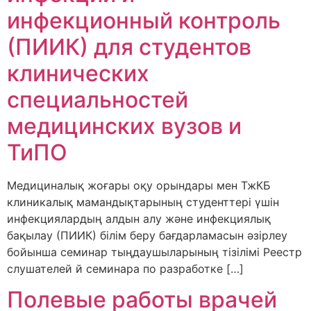
инфекционный контроль
(ПИИК) для студентов
клинических
специальностей
медицинских вузов и
ТиПО
Медициналық жоғары оқу орындары мен ТжКБ
клиникалық мамандықтарының студенттері үшін
инфекциялардың алдын алу және инфекциялық
бақылау (ПИИК) білім беру бағдарламасын әзірлеу
бойынша семинар тыңдаушыларының тізілімі Реестр
слушателей й семинара по разработке […]
Полевые работы врачей