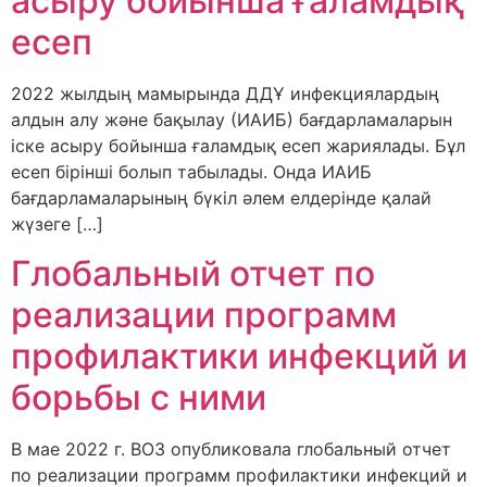
асыру бойынша ғаламдық
есеп
2022 жылдың мамырында ДДҰ инфекциялардың
алдын алу және бақылау (ИАИБ) бағдарламаларын
іске асыру бойынша ғаламдық есеп жариялады. Бұл
есеп бірінші болып табылады. Онда ИАИБ
бағдарламаларының бүкіл әлем елдерінде қалай
жүзеге […]
Глобальный отчет по
реализации программ
профилактики инфекций и
борьбы с ними
В мае 2022 г. ВОЗ опубликовала глобальный отчет
по реализации программ профилактики инфекций и