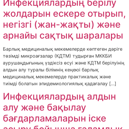
Инфекциялардың берілу
жолдарын ескере отырып,
негізгі (жан-жақты) және
арнайы сақтық шаралары
Барлық медициналық мекемелерде көптеген дәріге
төзімді микроағзалар (КДТМ) тудырған МККБИ
аурушаңдығының үздіксіз өсуі және КДТМ берілуінің
алдын алу туралы білімнің кеңеюі барлық
медициналық мекемелерде практикалық және
тиімді болатын эпидемиологиялық қадағалау […]
Инфекциялардың алдын
алу және бақылау
бағдарламаларын іске