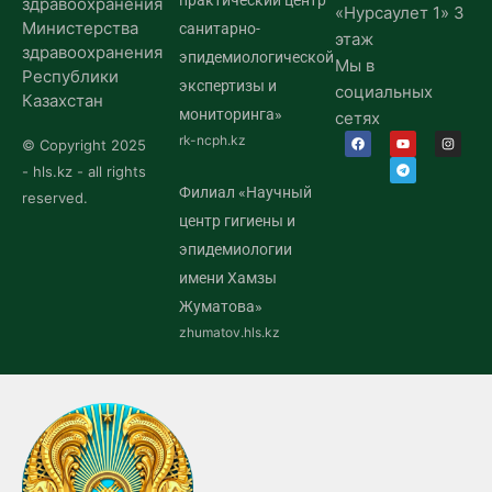
практический центр
здравоохранения
«Нурсаулет 1» 3
Министерства
санитарно-
этаж
здравоохранения
эпидемиологической
Мы в
Республики
экспертизы и
социальных
Казахстан
мониторинга»
сетях
rk-ncph.kz
© Copyright 2025
- hls.kz - all rights
Филиал «Научный
reserved.
центр гигиены и
эпидемиологии
имени Хамзы
Жуматова»
zhumatov.hls.kz