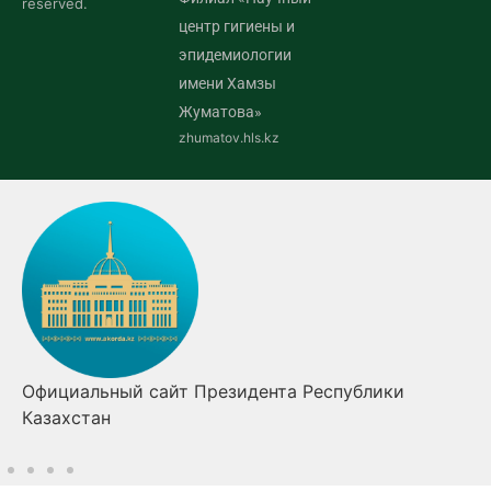
reserved.
центр гигиены и
эпидемиологии
имени Хамзы
Жуматова»
zhumatov.hls.kz
 Республики
Правительство Республики Каза