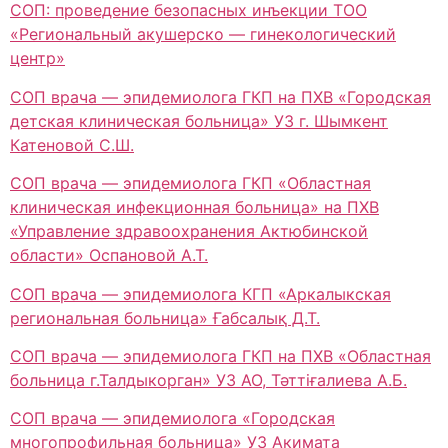
СОП: проведение безопасных инъекции ТОО
«Региональный акушерско — гинекологический
центр»
СОП врача — эпидемиолога ГКП на ПХВ «Городская
детская клиническая больница» УЗ г. Шымкент
Катеновой С.Ш.
СОП врача — эпидемиолога ГКП «Областная
клиническая инфекционная больница» на ПХВ
«Управление здравоохранения Актюбинской
области» Оспановой А.Т.
СОП врача — эпидемиолога КГП «Аркалыкская
региональная больница» Ғабсалық Д.Т.
СОП врача — эпидемиолога ГКП на ПХВ «Областная
больница г.Талдыкорган» УЗ АО, Тәттіғалиева А.Б.
СОП врача — эпидемиолога «Городская
многопрофильная больница» УЗ Акимата