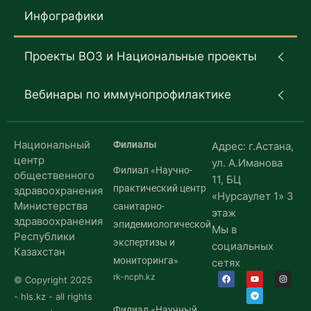
Инфографики
Проекты ВОЗ и Национальные проекты
Вебинары по иммунопрофилактике
Национальный
Филиалы
Адрес: г.Астана,
центр
ул. А.Иманова
Филиал «Научно-
общественного
11, БЦ
практический центр
здравоохранения
«Нурсаулет 1» 3
Министерства
санитарно-
этаж
здравоохранения
эпидемиологической
Мы в
Республики
экспертизы и
социальных
Казахстан
мониторинга»
сетях
rk-ncph.kz
© Copyright 2025
- hls.kz - all rights
Филиал «Научный