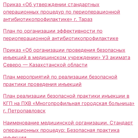
Приказ «Об утверждении стандартных
операционных процедур по периоперационной
антибиотикопрофилактике» г. Тараз
План по организации эффективности по
периоперационной антибиотикопрофилактике
Приказ «Об организации проведения безопасных
инъекций в медицинском учреждении» УЗ акимата
Северо — Казахстанской области
План мероприятий по реализации безопасной
практики проведения инъекций
План реализации безопасной практики инъекции в
КГП на ПХВ «Многопрофильная городская больница»
г. Петропавловск
Наименование медицинской организации. Стандарт
операционных процедур: Безопасная практика
инъекции