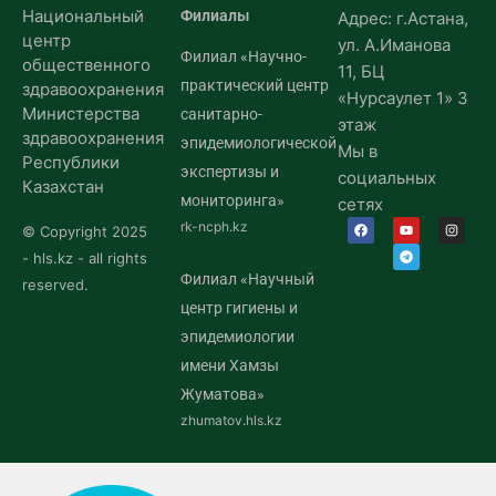
Национальный
Филиалы
Адрес: г.Астана,
центр
ул. А.Иманова
Филиал «Научно-
общественного
11, БЦ
практический центр
здравоохранения
«Нурсаулет 1» 3
Министерства
санитарно-
этаж
здравоохранения
эпидемиологической
Мы в
Республики
экспертизы и
социальных
Казахстан
мониторинга»
сетях
rk-ncph.kz
© Copyright 2025
- hls.kz - all rights
Филиал «Научный
reserved.
центр гигиены и
эпидемиологии
имени Хамзы
Жуматова»
zhumatov.hls.kz