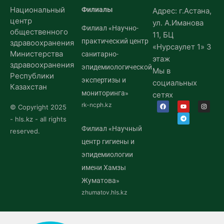
Национальный
Филиалы
Адрес: г.Астана,
центр
ул. А.Иманова
Филиал «Научно-
общественного
11, БЦ
практический центр
здравоохранения
«Нурсаулет 1» 3
Министерства
санитарно-
этаж
здравоохранения
эпидемиологической
Мы в
Республики
экспертизы и
социальных
Казахстан
мониторинга»
сетях
rk-ncph.kz
© Copyright 2025
- hls.kz - all rights
Филиал «Научный
reserved.
центр гигиены и
эпидемиологии
имени Хамзы
Жуматова»
zhumatov.hls.kz