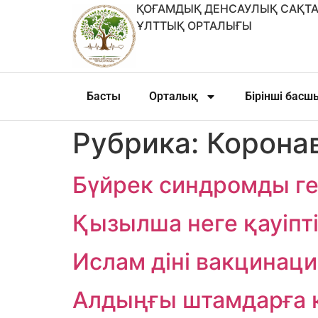
ҚОҒАМДЫҚ ДЕНСАУЛЫҚ САҚТА
ҰЛТТЫҚ ОРТАЛЫҒЫ
Басты
Орталық
Бірінші бас
Рубрика:
Корона
Бүйрек синдромды г
Қызылша неге қауіпт
Ислам діні вакцинац
Алдыңғы штамдарға қ