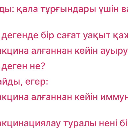
ды: қала тұрғындары үшін 
 дегенде бір сағат уақыт қа
кцина алғаннан кейін ауыру
деген не?
йды, егер:
акцина алғаннан кейін имму
кцинациялау туралы нені бі