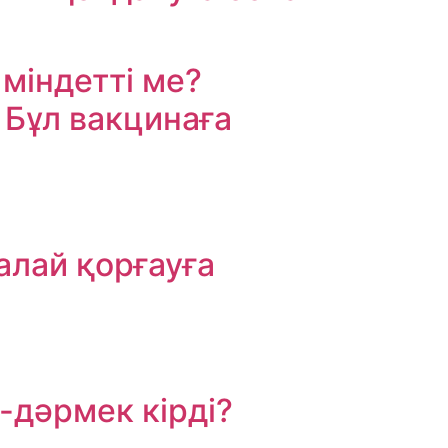
 міндетті ме?
 Бұл вакцинаға
лай қорғауға
-дәрмек кірді?