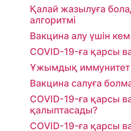
Қалай жазылуға бола
алгоритмі
Вакцина алу үшін кем
COVID-19-ға қарсы ва
Ұжымдық иммунитет 
Вакцина салуға болма
COVID-19-ға қарсы в
қалыптасады?
COVID-19-ға қарсы ва