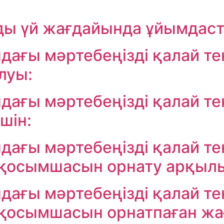
ы үй жағдайында ұйымдас
ағы мәртебеңізді қалай те
луы:
ағы мәртебеңізді қалай те
шін:
ағы мәртебеңізді қалай те
 қосымшасын орнату арқыл
ағы мәртебеңізді қалай те
 қосымшасын орнатпаған жа