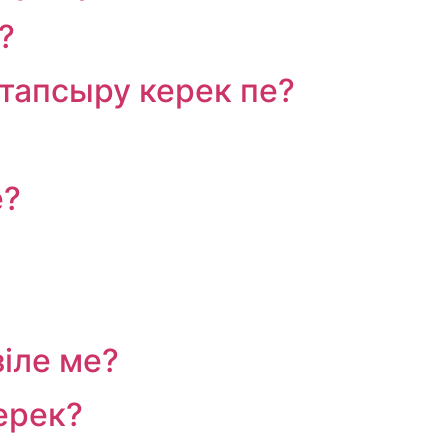
?
тапсыру керек пе?
е?
іле ме?
керек?