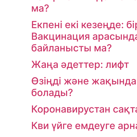
ма?
Екпені екі кезеңде: б
Вакцинация арасында 
байланысты ма?
Жаңа әдеттер: лифт
Өзіңді және жақында
болады?
Коронавирустан сақ
Кви үйге емдеуге арн