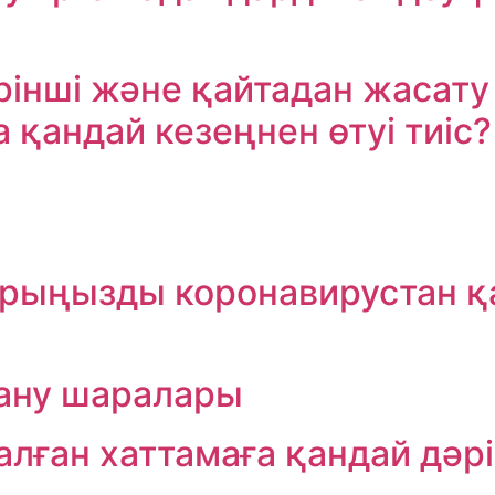
ірінші және қайтадан жасату
қандай кезеңнен өтуі тиіс?
рыңызды коронавирустан қа
тану шаралары
алған хаттамаға қандай дәрі