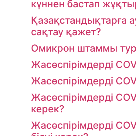
күннен бастап жұқты
Қазақстандықтарға а
сақтау қажет?
Омикрон штаммы тура
Жасөспірімдерді COV
Жасөспірімдерді COV
Жасөспірімдерді COVI
керек?
Жасөспірімдерді COV