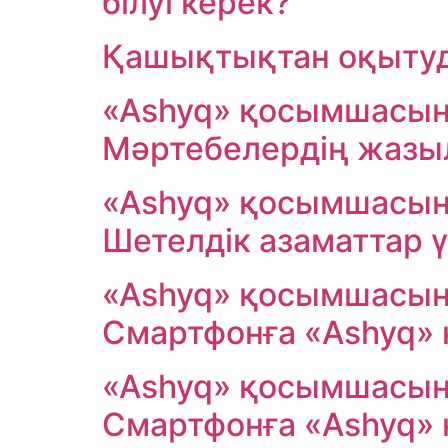
білуі керек?
Қашықтықтан оқытуд
«Ashyq» қосымшасынд
Мәртебелердің жазы
«Ashyq» қосымшасынд
Шетелдік азаматтар ү
«Ashyq» қосымшасынд
Смартфонға «Ashyq»
«Ashyq» қосымшасынд
Смартфонға «Ashyq»