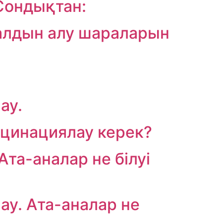
Сондықтан:
алдын алу шараларын
ау.
кцинациялау керек?
та-аналар не білуі
ау. Ата-аналар не