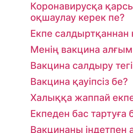
Коронавирусқа қарсы 
оқшаулау керек пе?
Екпе салдыртқаннан к
Менің вакцина алғым
Вакцина салдыру тегі
Вакцина қауіпсіз бе?
Халыққа жаппай екпе
Екпеден бас тартуға 
Вакцинаны індетпен 