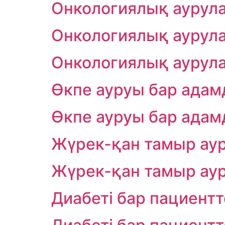
Онкологиялық аурула
Онкологиялық аурула
Онкологиялық аурула
Өкпе ауруы бар ада
Өкпе ауруы бар ада
Жүрек-қан тамыр аур
Жүрек-қан тамыр аур
Диабеті бар пациент