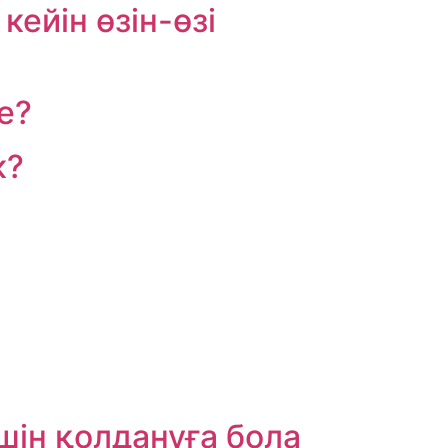
ейін өзін-өзі
е?
к?
шін қолдануға бола