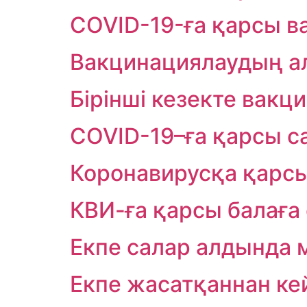
COVID-19-ға қарсы ва
Вакцинациялаудың ал
Бірінші кезекте вакц
COVID-19–ға қарсы с
Коронавирусқа қарсы
КВИ-ға қарсы балаға 
Екпе салар алдында 
Екпе жасатқаннан кей