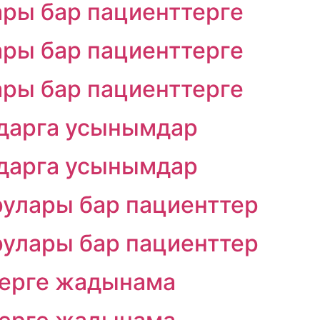
ры бар пациенттерге
ры бар пациенттерге
ры бар пациенттерге
мдарга усынымдар
мдарга усынымдар
улары бар пациенттер
улары бар пациенттер
терге жадынама