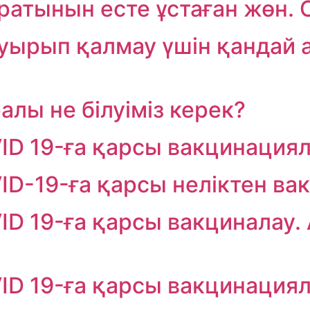
ратынын есте ұстаған жөн. 
уырып қалмау үшін қандай 
лы не білуіміз керек?
ID 19-ға қарсы вакцинациял
ID-19-ға қарсы неліктен ва
D 19-ға қарсы вакциналау. А
ID 19-ға қарсы вакцинациял