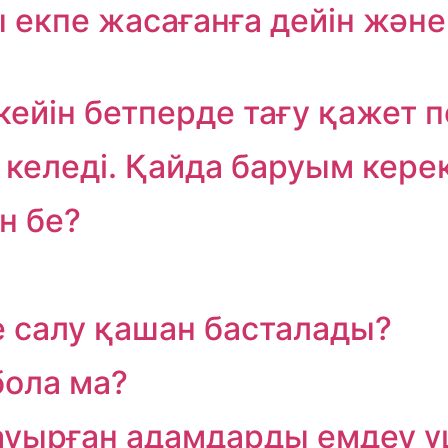
екпе жасағанға дейін және к
ейін бетперде тағу қажет п
 келеді. Қайда баруым кере
н бе?
 салу қашан басталады?
бола ма?
ауырған адамдарды емдеу ү