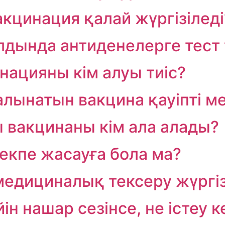
кцинация қалай жүргізіледі
дында антиденелерге тест 
инацияны кім алуы тиіс?
алынатын вакцина қауіпті м
 вакцинаны кім ала алады?
екпе жасауға бола ма?
медициналық тексеру жүргіз
ін нашар сезінсе, не істеу 