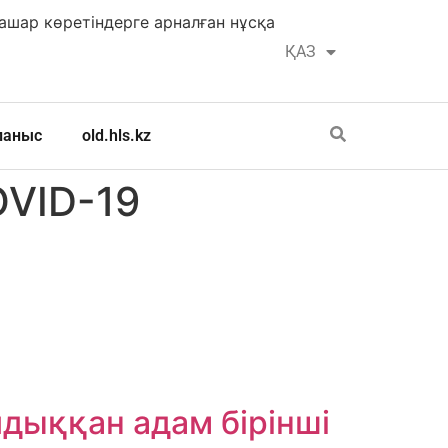
шар көретіндерге арналған нұсқа
ҚАЗ
РУС
ланыс
old.hls.kz
OVID-19
дыққан адам бірінші