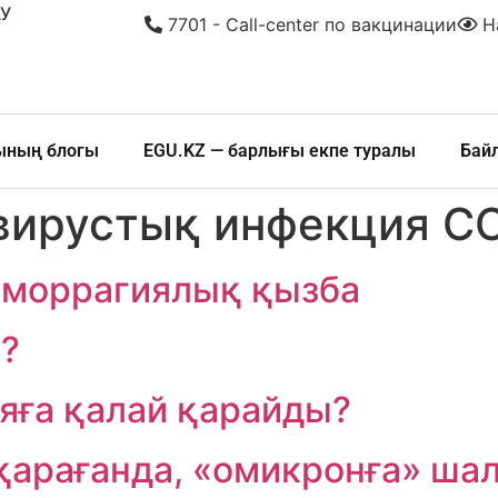
У
7701 - Call-center по вакцинации
На
шының блогы
EGU.KZ — барлығы екпе туралы
Бай
вирустық инфекция C
еморрагиялық қызба
і?
ияға қалай қарайды?
арағанда, «омикронға» шал