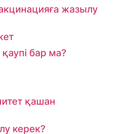
вакцинацияға жазылу
жет
 қаупі бар ма?
нитет қашан
лу керек?