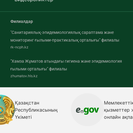
Филиалдар
"Санитариялық-эпидемиологиялық сараптама және
мониторинг ғылыми-практикалық орталығы" филиалы
rk-ncph.kz
"Хамза Жұматов атындағы гигиена және эпидемиология
ғылыми орталығы" филиалы
zhumatov.hls.kz
Қазақстан
Мемлекеттік
Республик
қызметтер және
Денсаулық 
онлайн ақпарат
министрліг