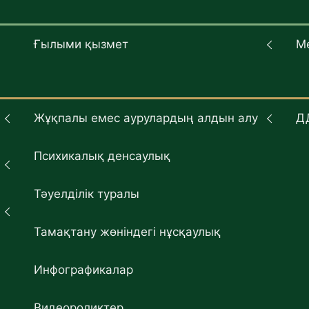
Ғылыми қызмет
М
Жұқпалы емес аурулардың алдын алу
Д
Психикалық денсаулық
Тәуелділік туралы
Тамақтану жөніндегі нұсқаулық
Инфографикалар
Видеороликтер