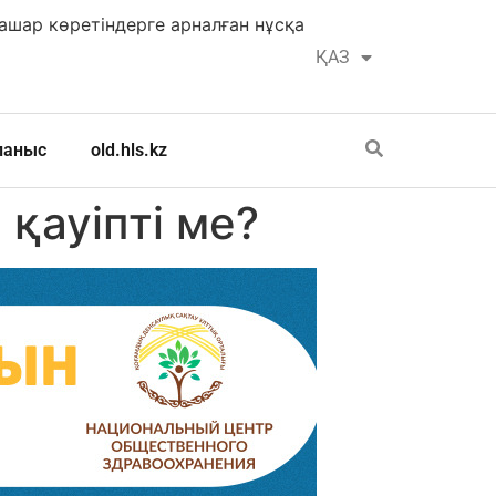
шар көретіндерге арналған нұсқа
ҚАЗ
РУС
ланыс
old.hls.kz
қауіпті ме?