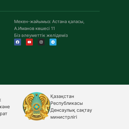
Мекен-жайымыз: Астана қаласы,
А.Иманов көшесі 11
Біз әлеуметтік желідеміз
ҚР ДСМ
асы
Санитариялық-
сақтау
эпидемиологиялық
і
бақылау комитеті