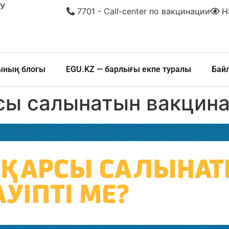
У
7701 - Call-center по вакцинации
На
шының блогы
EGU.KZ — барлығы екпе туралы
Бай
сы салынатын вакцина 