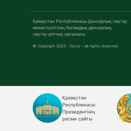
Қазақстан Республикасы Денсаулық сақтау
министрлігінің Қоғамдық денсаулық
сақтау ұлттық орталығы
© Copyright 2025 - hls.kz - all rights reserved.
стан
Қазақстан
бликасы
Республикасының
ентінің
Үкіметі
 сайты