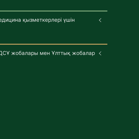
едицина қызметкерлері үшін
ДСҰ жобалары мен Ұлттық жобалар