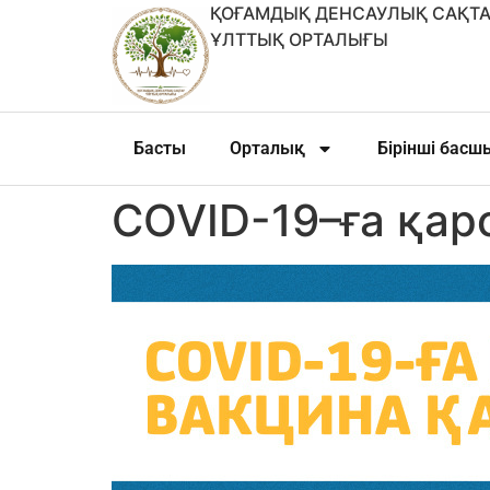
ҚОҒАМДЫҚ ДЕНСАУЛЫҚ САҚТА
ҰЛТТЫҚ ОРТАЛЫҒЫ
Басты
Орталық
Бірінші бас
COVID-19–ға қар