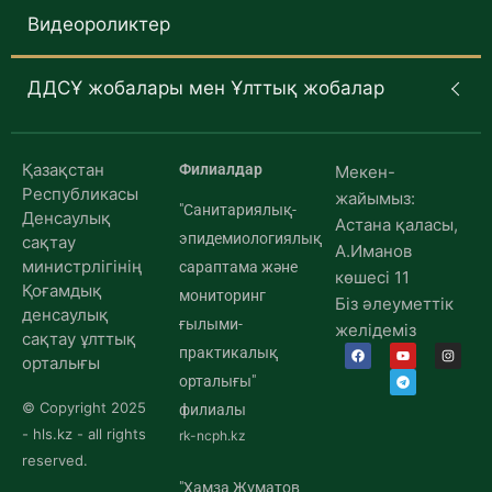
Видеороликтер
ДДСҰ жобалары мен Ұлттық жобалар
Қазақстан
Филиалдар
Мекен-
Республикасы
жайымыз:
"Санитариялық-
Денсаулық
Астана қаласы,
эпидемиологиялық
сақтау
А.Иманов
министрлігінің
сараптама және
көшесі 11
Қоғамдық
мониторинг
Біз әлеуметтік
денсаулық
ғылыми-
желідеміз
сақтау ұлттық
практикалық
орталығы
орталығы"
© Copyright 2025
филиалы
- hls.kz - all rights
rk-ncph.kz
reserved.
"Хамза Жұматов