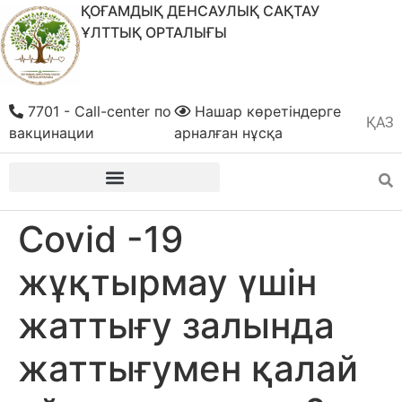
ҚОҒАМДЫҚ ДЕНСАУЛЫҚ САҚТАУ
ҰЛТТЫҚ ОРТАЛЫҒЫ
7701 - Call-center по
Нашар көретіндерге
ҚАЗ
РУС
вакцинации
арналған нұсқа
Covid -19
жұқтырмау үшін
жаттығу залында
жаттығумен қалай