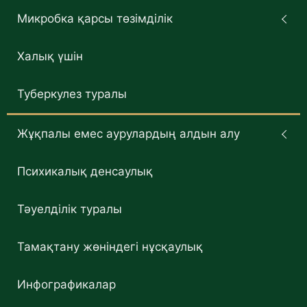
Микробка қарсы төзімділік
Халық үшін
Туберкулез туралы
Жұқпалы емес аурулардың алдын алу
Психикалық денсаулық
Тәуелділік туралы
Тамақтану жөніндегі нұсқаулық
Инфографикалар