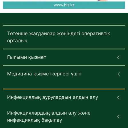
Төтенше жағдайлар жөніндегі оперативтік
орталық
Ғылыми қызмет
Медицина қызметкерлері үшін
Инфекциялық аурулардың алдын алу
Инфекциялардың алдын алу және
инфекциялық бақылау