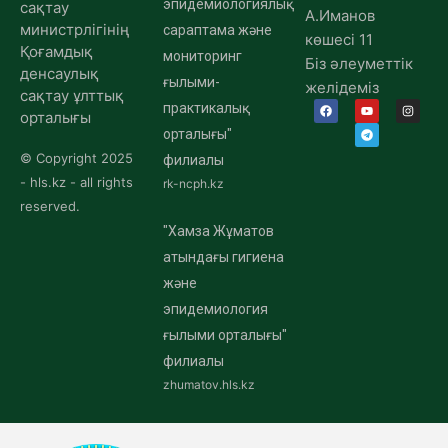
эпидемиологиялық
сақтау
А.Иманов
министрлігінің
сараптама және
көшесі 11
Қоғамдық
мониторинг
Біз әлеуметтік
денсаулық
ғылыми-
желідеміз
сақтау ұлттық
практикалық
орталығы
орталығы"
© Copyright 2025
филиалы
- hls.kz - all rights
rk-ncph.kz
reserved.
"Хамза Жұматов
атындағы гигиена
және
эпидемиология
ғылыми орталығы"
филиалы
zhumatov.hls.kz