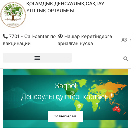
ҚОҒАМДЫҚ ДЕНСАУЛЫҚ САҚТАУ
ҰЛТТЫҚ ОРТАЛЫҒЫ
7701 - Call-center по
Нашар көретіндерге
ҚАЗ
РУС
вакцинации
арналған нұсқа
Saqbol
Денсаулық қауіптері картасы
Толығырақ