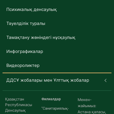
Психикалық денсаулық
Тәуелділік туралы
Тамақтану жөніндегі нұсқаулық
Инфографикалар
Видеороликтер
ДДСҰ жобалары мен Ұлттық жобалар
Қазақстан
Филиалдар
Мекен-
Республикасы
жайымыз:
"Санитариялық-
Денсаулық
Астана қаласы,