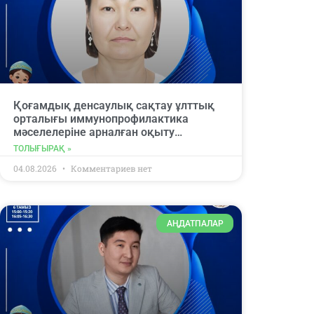
Қоғамдық денсаулық сақтау ұлттық
орталығы иммунопрофилактика
мәселелеріне арналған оқыту
вебинарына қатысуға шақырады.
ТОЛЫҒЫРАҚ »
04.08.2026
Комментариев нет
АҢДАТПАЛАР