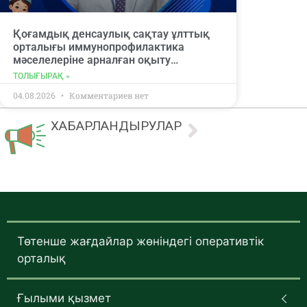
Қоғамдық денсаулық сақтау ұлттық
орталығы иммунопрофилактика
мәселелеріне арналған оқыту
вебинарына қатысуға шақырады.
ТОЛЫҒЫРАҚ »
04.08.2026
Комментариев нет
ХАБАРЛАНДЫРУЛАР
Төтенше жағдайлар жөніндегі оперативтік
орталық
Ғылыми қызмет