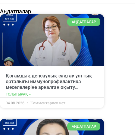
Аңдатпалар
АҢДАТПАЛАР
Қоғамдық денсаулық сақтау ұлттық
орталығы иммунопрофилактика
мәселелеріне арналған оқыту
вебинарына қатысуға шақырады.
ТОЛЫҒЫРАҚ »
04.08.2026
Комментариев нет
АҢДАТПАЛАР