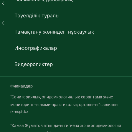
Тәуелділік туралы
Тамақтану жөніндегі нұсқаулық
Инфографикалар
Видеороликтер
Филиалдар
"Санитариялық-эпидемиологиялық сараптама және
мониторинг ғылыми-практикалық орталығы" филиалы
rk-ncph.kz
"Хамза Жұматов атындағы гигиена және эпидемиология