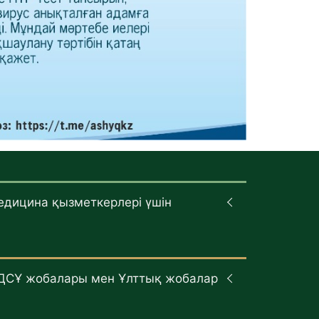
едицина қызметкерлері үшін
ДСҰ жобалары мен Ұлттық жобалар