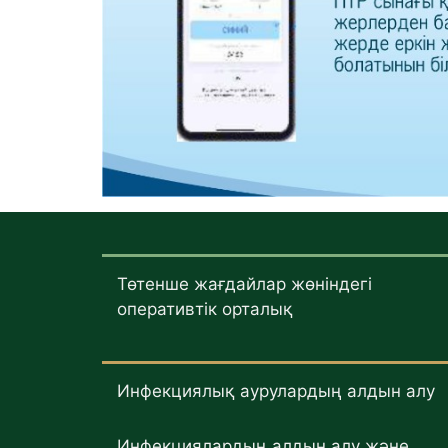
Төтенше жағдайлар жөніндегі
оперативтік орталық
Инфекциялық аурулардың алдын алу
Инфекциялардың алдын алу және