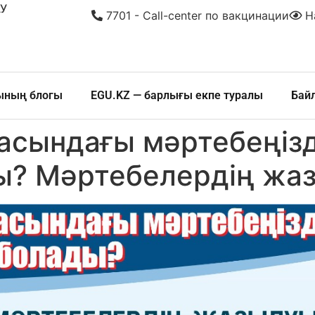
У
7701 - Call-center по вакцинации
На
шының блогы
EGU.KZ — барлығы екпе туралы
Бай
сындағы мәртебеңізд
ы? Мәртебелердің жа