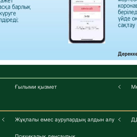
Ғылыми қызмет
М
Жұқпалы емес аурулардың алдын алу
Д
Психикалық денсаулық