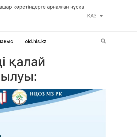
шар көретіндерге арналған нұсқа
ҚАЗ
РУС
ланыс
old.hls.kz
і қалай
зылуы: