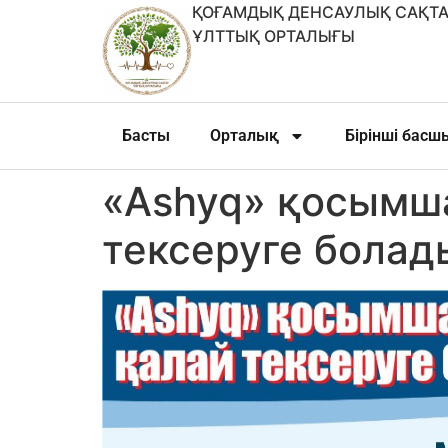
ҚОҒАМДЫҚ ДЕНСАУЛЫҚ САҚТА
ҰЛТТЫҚ ОРТАЛЫҒЫ
Басты
Орталық
Бірінші бас
«Ashyq» қосымша
тексеруге болад