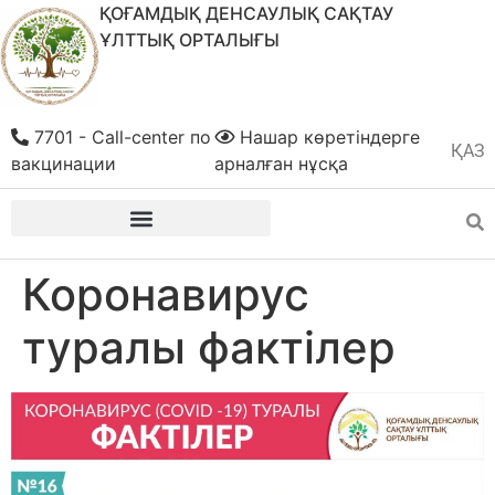
ҚОҒАМДЫҚ ДЕНСАУЛЫҚ САҚТАУ
ҰЛТТЫҚ ОРТАЛЫҒЫ
7701 - Call-center по
Нашар көретіндерге
ҚАЗ
РУС
вакцинации
арналған нұсқа
Коронавирус
туралы фактілер