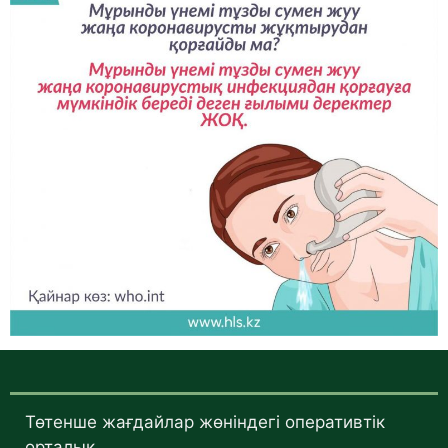
Төтенше жағдайлар жөніндегі оперативтік
орталық