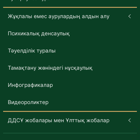
Жұқпалы емес аурулардың алдын алу
Психикалық денсаулық
Тәуелділік туралы
Тамақтану жөніндегі нұсқаулық
Инфографикалар
Видеороликтер
ДДСҰ жобалары мен Ұлттық жобалар