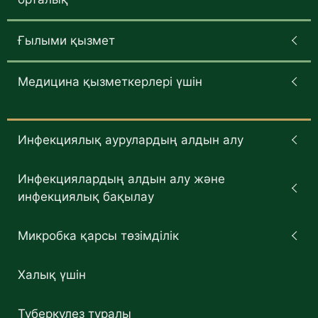
Ғылыми қызмет
Медицина қызметкерлері үшін
Инфекциялық аурулардың алдын алу
Инфекциялардың алдын алу және
инфекциялық бақылау
Микробка қарсы төзімділік
Халық үшін
Туберкулез туралы