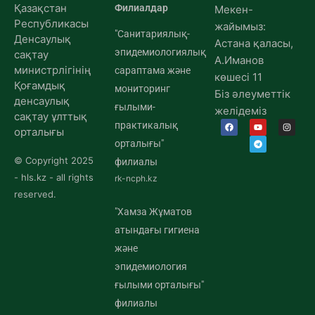
Қазақстан
Филиалдар
Мекен-
Республикасы
жайымыз:
"Санитариялық-
Денсаулық
Астана қаласы,
эпидемиологиялық
сақтау
А.Иманов
министрлігінің
сараптама және
көшесі 11
Қоғамдық
мониторинг
Біз әлеуметтік
денсаулық
ғылыми-
желідеміз
сақтау ұлттық
практикалық
орталығы
орталығы"
© Copyright 2025
филиалы
- hls.kz - all rights
rk-ncph.kz
reserved.
"Хамза Жұматов
атындағы гигиена
және
эпидемиология
ғылыми орталығы"
филиалы