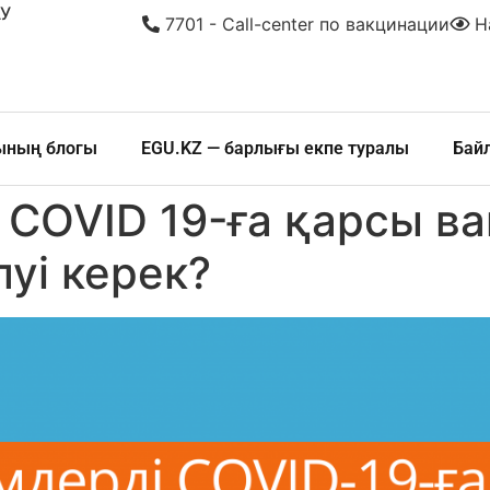
У
7701 - Call-center по вакцинации
На
шының блогы
EGU.KZ — барлығы екпе туралы
Бай
 COVID 19-ға қарсы в
луі керек?