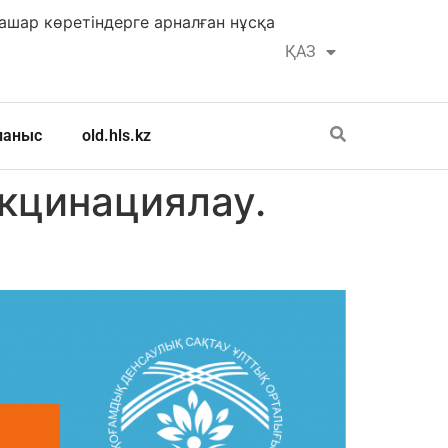
шар көретіндерге арналған нұсқа
ҚАЗ
РУС
ланыс
old.hls.kz
акцинациялау.