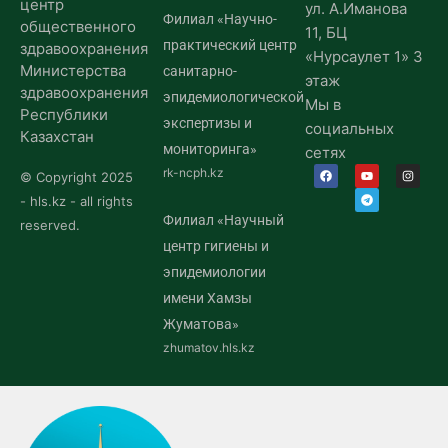
центр
ул. А.Иманова
Филиал «Научно-
общественного
11, БЦ
практический центр
здравоохранения
«Нурсаулет 1» 3
Министерства
санитарно-
этаж
здравоохранения
эпидемиологической
Мы в
Республики
экспертизы и
социальных
Казахстан
мониторинга»
сетях
rk-ncph.kz
© Copyright 2025
- hls.kz - all rights
Филиал «Научный
reserved.
центр гигиены и
эпидемиологии
имени Хамзы
Жуматова»
zhumatov.hls.kz