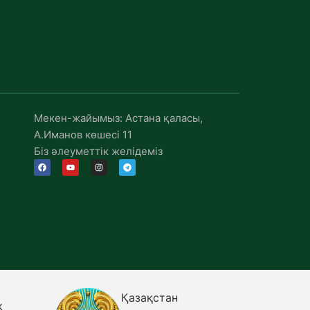
Мекен-жайымыз: Астана қаласы,
А.Иманов көшесі 11
Біз әлеуметтік желідеміз
Қазақстан
ҚР ДСМ