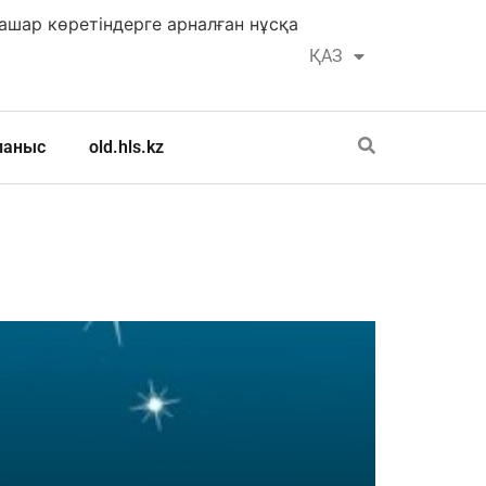
шар көретіндерге арналған нұсқа
ҚАЗ
РУС
ланыс
old.hls.kz