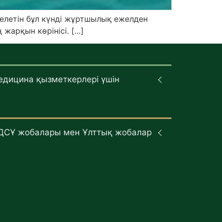
келетін бұл күнді жұртшылық ежелден
жарқын көрінісі. […]
едицина қызметкерлері үшін
ДСҰ жобалары мен Ұлттық жобалар