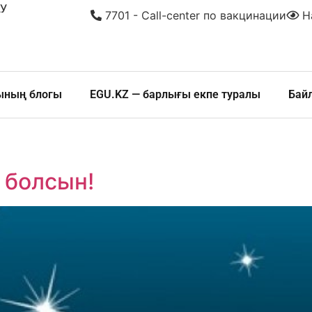
У
7701 - Call-center по вакцинации
На
шының блогы
EGU.KZ — барлығы екпе туралы
Бай
 болсын!