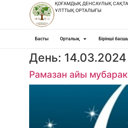
ҚОҒАМДЫҚ ДЕНСАУЛЫҚ САҚТА
ҰЛТТЫҚ ОРТАЛЫҒЫ
Басты
Орталық
Бірінші бас
День:
14.03.2024
Рамазан айы мубарак