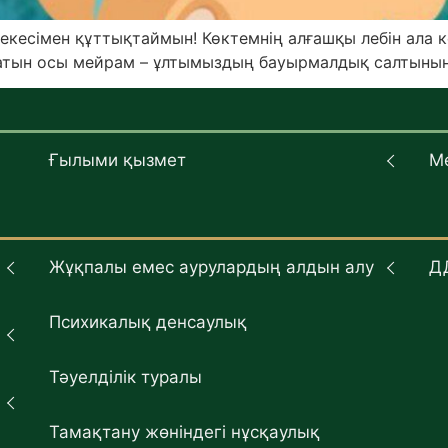
рекесімен құттықтаймын! Көктемнің алғашқы лебін ала 
атын осы мейрам – ұлтымыздың бауырмалдық салтының 
Ғылыми қызмет
М
Жұқпалы емес аурулардың алдын алу
Д
Психикалық денсаулық
Тәуелділік туралы
Тамақтану жөніндегі нұсқаулық