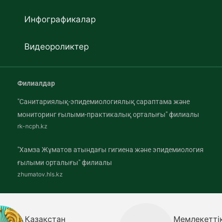
Инфографикалар
Видеороликтер
Филиалдар
"Санитариялық-эпидемиологиялық сараптама және
мониторинг ғылыми-практикалық орталығы" филиалы
rk-ncph.kz
"Хамза Жұматов атындағы гигиена және эпидемиология
ғылыми орталығы" филиалы
zhumatov.hls.kz
ақстан
Мемлекеттік