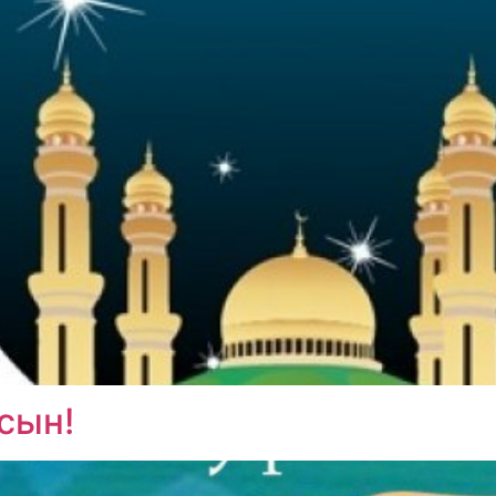
лсын!