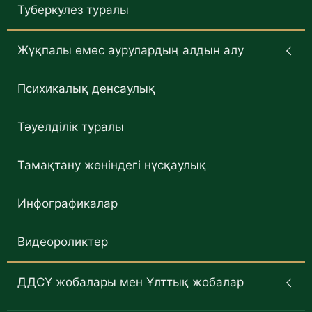
Туберкулез туралы
Жұқпалы емес аурулардың алдын алу
Психикалық денсаулық
Тәуелділік туралы
Тамақтану жөніндегі нұсқаулық
Инфографикалар
Видеороликтер
ДДСҰ жобалары мен Ұлттық жобалар