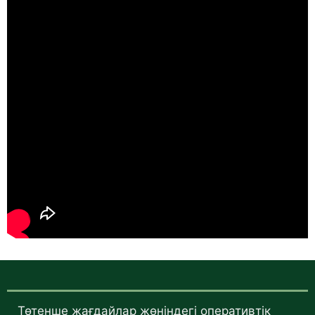
Төтенше жағдайлар жөніндегі оперативтік