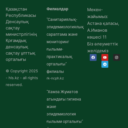
Қазақстан
Филиалдар
Мекен-
Республикасы
жайымыз:
"Санитариялық-
Денсаулық
Астана қаласы,
эпидемиологиялық
сақтау
А.Иманов
министрлігінің
сараптама және
көшесі 11
Қоғамдық
мониторинг
Біз әлеуметтік
денсаулық
ғылыми-
желідеміз
сақтау ұлттық
практикалық
орталығы
орталығы"
© Copyright 2025
филиалы
- hls.kz - all rights
rk-ncph.kz
reserved.
"Хамза Жұматов
атындағы гигиена
және
эпидемиология
ғылыми орталығы"