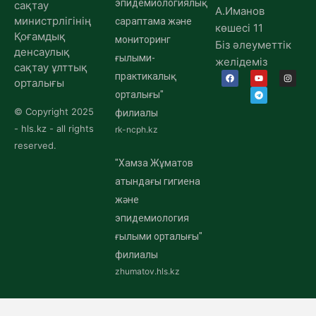
эпидемиологиялық
сақтау
А.Иманов
министрлігінің
сараптама және
көшесі 11
Қоғамдық
мониторинг
Біз әлеуметтік
денсаулық
ғылыми-
желідеміз
сақтау ұлттық
практикалық
орталығы
орталығы"
© Copyright 2025
филиалы
- hls.kz - all rights
rk-ncph.kz
reserved.
"Хамза Жұматов
атындағы гигиена
және
эпидемиология
ғылыми орталығы"
филиалы
zhumatov.hls.kz