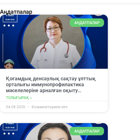
Аңдатпалар
АҢДАТПАЛАР
Қоғамдық денсаулық сақтау ұлттық
орталығы иммунопрофилактика
мәселелеріне арналған оқыту
вебинарына қатысуға шақырады.
ТОЛЫҒЫРАҚ »
04.08.2026
Комментариев нет
АҢДАТПАЛАР