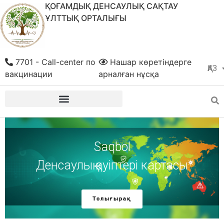
ҚОҒАМДЫҚ ДЕНСАУЛЫҚ САҚТАУ
ҰЛТТЫҚ ОРТАЛЫҒЫ
7701 - Call-center по
Нашар көретіндерге
ҚАЗ
РУС
вакцинации
арналған нұсқа
Saqbol
Денсаулық қауіптері картасы
Денсаулықты
Толығырақ
бірге қорғайық!