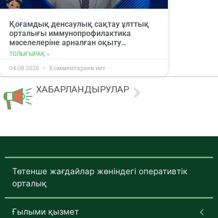
Қоғамдық денсаулық сақтау ұлттық
орталығы иммунопрофилактика
мәселелеріне арналған оқыту
вебинарына қатысуға шақырады.
ТОЛЫҒЫРАҚ »
04.08.2026
Комментариев нет
ХАБАРЛАНДЫРУЛАР
Төтенше жағдайлар жөніндегі оперативтік
орталық
Ғылыми қызмет