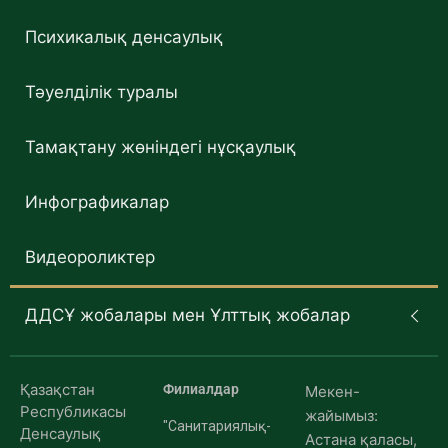
Психикалық денсаулық
Тәуелділік туралы
Тамақтану жөніндегі нұсқаулық
Инфографикалар
Видеороликтер
ДДСҰ жобалары мен Ұлттық жобалар
Қазақстан
Филиалдар
Мекен-
Республикасы
жайымыз:
"Санитариялық-
Денсаулық
Астана қаласы,