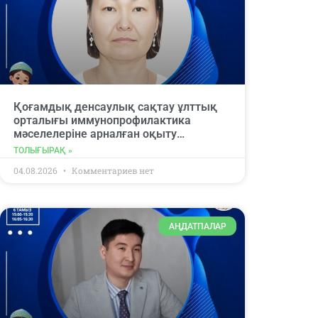
Қоғамдық денсаулық сақтау ұлттық
орталығы иммунопрофилактика
мәселелеріне арналған оқыту
вебинарына қатысуға шақырады.
ТОЛЫҒЫРАҚ »
04.08.2026
Комментариев нет
АҢДАТПАЛАР