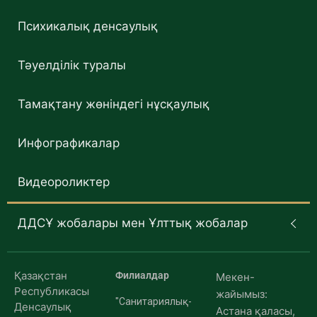
Психикалық денсаулық
Тәуелділік туралы
Тамақтану жөніндегі нұсқаулық
Инфографикалар
Видеороликтер
ДДСҰ жобалары мен Ұлттық жобалар
Қазақстан
Филиалдар
Мекен-
Республикасы
жайымыз:
"Санитариялық-
Денсаулық
Астана қаласы,