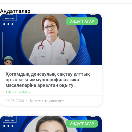
Аңдатпалар
АҢДАТПАЛАР
Қоғамдық денсаулық сақтау ұлттық
орталығы иммунопрофилактика
мәселелеріне арналған оқыту
вебинарына қатысуға шақырады.
ТОЛЫҒЫРАҚ »
04.08.2026
Комментариев нет
АҢДАТПАЛАР