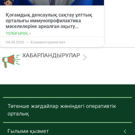
Қоғамдық денсаулық сақтау ұлттық
орталығы иммунопрофилактика
мәселелеріне арналған оқыту
вебинарына қатысуға шақырады.
ТОЛЫҒЫРАҚ »
04.08.2026
Комментариев нет
ХАБАРЛАНДЫРУЛАР
Төтенше жағдайлар жөніндегі оперативтік
орталық
Ғылыми қызмет