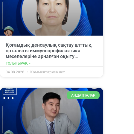
Қоғамдық денсаулық сақтау ұлттық
орталығы иммунопрофилактика
мәселелеріне арналған оқыту
вебинарына қатысуға шақырады.
ТОЛЫҒЫРАҚ »
04.08.2026
Комментариев нет
АҢДАТПАЛАР