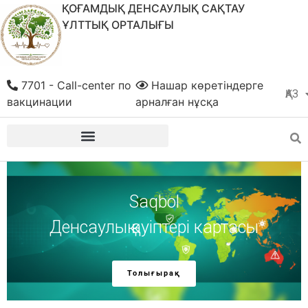
ҚОҒАМДЫҚ ДЕНСАУЛЫҚ САҚТАУ
ҰЛТТЫҚ ОРТАЛЫҒЫ
7701 - Call-center по
Нашар көретіндерге
ҚАЗ
РУС
вакцинации
арналған нұсқа
Денсаулықты
бірге қорғайық!