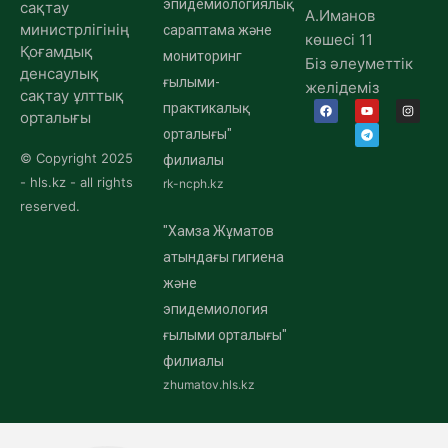
эпидемиологиялық
сақтау
А.Иманов
министрлігінің
сараптама және
көшесі 11
Қоғамдық
мониторинг
Біз әлеуметтік
денсаулық
ғылыми-
желідеміз
сақтау ұлттық
практикалық
орталығы
орталығы"
© Copyright 2025
филиалы
- hls.kz - all rights
rk-ncph.kz
reserved.
"Хамза Жұматов
атындағы гигиена
және
эпидемиология
ғылыми орталығы"
филиалы
zhumatov.hls.kz