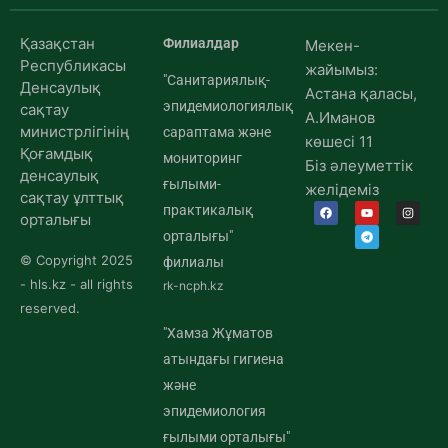
Қазақстан
Филиалдар
Мекен-
Республикасы
жайымыз:
"Санитариялық-
Денсаулық
Астана қаласы,
эпидемиологиялық
сақтау
А.Иманов
министрлігінің
сараптама және
көшесі 11
Қоғамдық
мониторинг
Біз әлеуметтік
денсаулық
ғылыми-
желідеміз
сақтау ұлттық
практикалық
орталығы
орталығы"
© Copyright 2025
филиалы
- hls.kz - all rights
rk-ncph.kz
reserved.
"Хамза Жұматов
атындағы гигиена
және
эпидемиология
ғылыми орталығы"