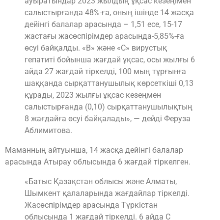
ауыратындар 2023 жылдың ұқсас кезеңімен
салыстырғанда 48%-ға, оның ішінде 14 жасқа
дейінгі балалар арасында – 1,51 есе, 15-17
жастағы жасөспірімдер арасында-5,85%-ға
өсуі байқалды. «В» және «С» вирустық
гепатиті бойынша жағдай ұқсас, осы жылғы 6
айда 27 жағдай тіркелді, 100 мың тұрғынға
шаққанда сырқаттанушылық көрсеткіші 0,13
құрады, 2023 жылғы ұқсас кезеңмен
салыстырғанда (0,10) сырқаттанушылықтың
8 жағдайға өсуі байқалады», — дейді Феруза
Аблимитова.
Маманның айтуынша, 14 жасқа дейінгі балалар
арасында Атырау облысында 6 жағдай тіркелген.
«Батыс Қазақстан облысы және Алматы,
Шымкент қалаларында жағдайлар тіркелді.
Жасөспірімдер арасында Түркістан
облысында 1 жағдай тіркелді. 6 айда С