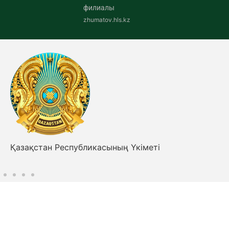
филиалы
zhumatov.hls.kz
Қазақстан Республикасының Үкіметі