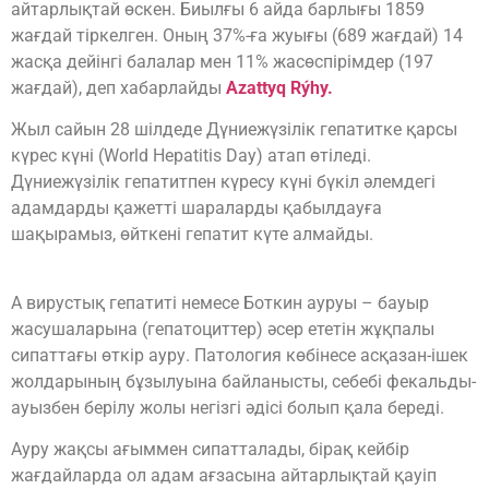
айтарлықтай өскен. Биылғы 6 айда барлығы 1859
жағдай тіркелген. Оның 37%-ға жуығы (689 жағдай) 14
жасқа дейінгі балалар мен 11% жасөспірімдер (197
жағдай), деп хабарлайды
Azattyq Rýhy.
Жыл сайын 28 шілдеде Дүниежүзілік гепатитке қарсы
күрес күні (World Hepatitis Day) атап өтіледі.
Дүниежүзілік гепатитпен күресу күні бүкіл әлемдегі
адамдарды қажетті шараларды қабылдауға
шақырамыз, өйткені гепатит күте алмайды.
А вирустық гепатиті немесе Боткин ауруы – бауыр
жасушаларына (гепатоциттер) әсер ететін жұқпалы
сипаттағы өткір ауру. Патология көбінесе асқазан-ішек
жолдарының бұзылуына байланысты, себебі фекальды-
ауызбен берілу жолы негізгі әдісі болып қала береді.
Ауру жақсы ағыммен сипатталады, бірақ кейбір
жағдайларда ол адам ағзасына айтарлықтай қауіп