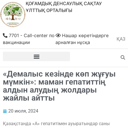
ҚОҒАМДЫҚ ДЕНСАУЛЫҚ САҚТАУ
ҰЛТТЫҚ ОРТАЛЫҒЫ
7701 - Call-center по
Нашар көретіндерге
ҚАЗ
РУС
вакцинации
арналған нұсқа
«Демалыс кезінде көп жұғуы
мүмкін»: маман гепатиттің
алдын алудың жолдары
жайлы айтты
20 июля, 2024
Қазақстанда «А» гепатитімен ауыратындар саны