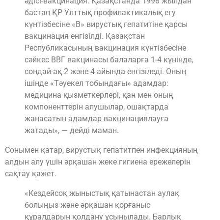
әдісі-вакцинация. Қазақстанда 1998 жылдан
бастап ҚР Ұлттық профилактикалық егу
күнтізбесіне «В» вирустық гепатитіне қарсы
вакцинация енгізілді. Қазақстан
Республикасының вакцинация күнтізбесіне
сәйкес ВВГ вакцинасы балаларға 1-4 күнінде,
сондай-ақ 2 және 4 айында енгізіледі. Оның
ішінде «Тәуекел тобындағы» адамдар:
медицина қызметкерлері, қан мен оның
компоненттерін алушылар, ошақтарда
жанасатын адамдар вакцинациялауға
жатады», — дейді маман.
Сонымен қатар, вирустық гепатитпен инфекцияның
алдын алу үшін әрқашан жеке гигиена ережелерін
сақтау қажет.
«Кездейсоқ жыныстық қатынастан аулақ
болыңыз және әрқашан қорғаныс
құралдарын қолдану ұсынылады. Барлық