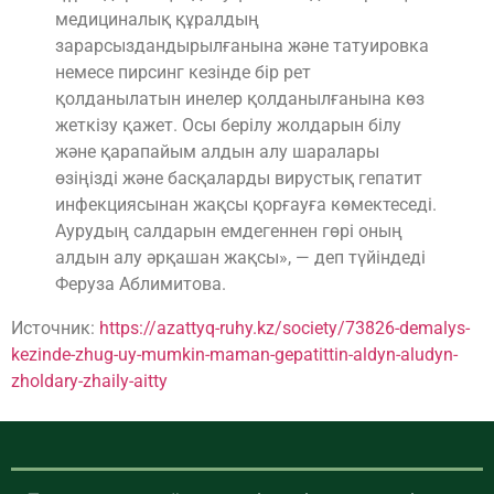
медициналық құралдың
зарарсыздандырылғанына және татуировка
немесе пирсинг кезінде бір рет
қолданылатын инелер қолданылғанына көз
жеткізу қажет. Осы берілу жолдарын білу
және қарапайым алдын алу шаралары
өзіңізді және басқаларды вирустық гепатит
инфекциясынан жақсы қорғауға көмектеседі.
Аурудың салдарын емдегеннен гөрі оның
алдын алу әрқашан жақсы», — деп түйіндеді
Феруза Аблимитова.
Источник:
https://azattyq-ruhy.kz/society/73826-demalys-
kezinde-zhug-uy-mumkin-maman-gepatittin-aldyn-aludyn-
zholdary-zhaily-aitty