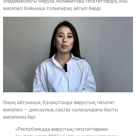
эпидемиологы Феруза Аблимитова гепатиттердің осы
мәселесі бойынша толығырақ айтып берді.
Оның айтуынша, Қазақстанда вирустық гепатит
мәселесі — денсаулық сақтау саласындағы басты
мәселенің бірі.
«Республикада вирустық гепатиттермен