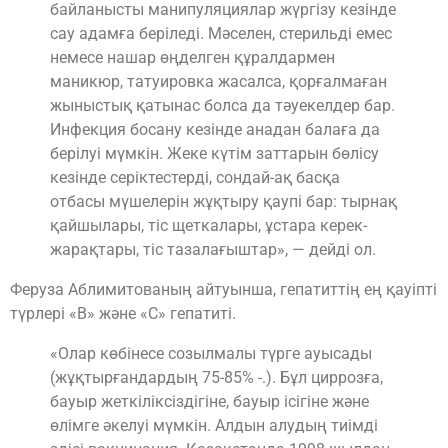
байланысты манипуляциялар жүргізу кезінде
сау адамға беріледі. Мәселен, стерильді емес
немесе нашар өңделген құралдармен
маникюр, татуировка жасалса, қорғалмаған
жыныстық қатынас болса да тәуекелдер бар.
Инфекция босану кезінде анадан балаға да
берілуі мүмкін. Жеке күтім заттарын бөлісу
кезінде серіктестерді, сондай-ақ басқа
отбасы мүшелерін жұқтыру қаупі бар: тырнақ
қайшылары, тіс щеткалары, ұстара керек-
жарақтары, тіс тазалағыштар», — дейді ол.
Феруза Аблимитованың айтуынша, гепатиттің ең қауіпті
түрлері «В» және «С» гепатиті.
«Олар көбінесе созылмалы түрге ауысады
(жұқтырғандардың 75-85% -.). Бұл циррозға,
бауыр жеткіліксіздігіне, бауыр ісігіне және
өлімге әкелуі мүмкін. Алдын алудың тиімді