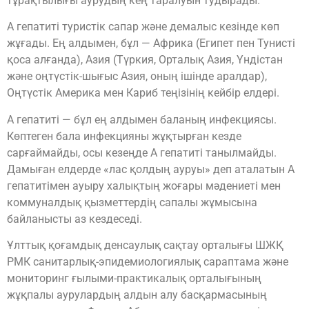
тұрақтылығы аурудың кең таралуын тудырады.
А гепатиті туристік сапар және демалыс кезінде көп
жұғады. Ең алдымен, бұл — Африка (Египет пен Тунисті
қоса алғанда), Азия (Түркия, Орталық Азия, Үндістан
және оңтүстік-шығыс Азия, оның ішінде аралдар),
Оңтүстік Америка мен Кариб теңізінің кейбір елдері.
А гепатиті — бұл ең алдымен баланың инфекциясы.
Көптеген бала инфекцияны жұқтырған кезде
сарғаймайды, осы кезеңде А гепатиті танылмайды.
Дамыған елдерде «лас қолдың ауруы» деп аталатын А
гепатитімен ауыру халықтың жоғары мәдениеті мен
коммуналдық қызметтердің сапалы жұмысына
байланысты аз кездеседі.
Ұлттық қоғамдық денсаулық сақтау орталығы ШЖҚ
РМК санитарлық-эпидемиологиялық сараптама және
мониторинг ғылыми-практикалық орталығының
жұқпалы аурулардың алдын алу басқармасының