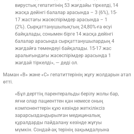
вирустық гепатитінің 53 жағдайы тіркелді, 14
жасқа дейінгі балалар арасында – 3 (6%), 15-
17 жастағы жасөспірімдер арасында – 1
(2%). Сырқаттанушылықтың 24,80%-ға өсуі
байқалады, сонымен бірге 14 жасқа дейінгі
балалар арасында сырқаттанушылардың 4
жағдайға төмендеуі байқалады. 15-17 жас
аралығындағы жасөспірімдер арасында 1
жағдай тіркелді», — деді ол.
Маман «В» және «С» гепатиттерінің жұғу жолдарын атап
өтті.
«Бұл дерттің парентеральды берілу жолы бар,
яғни олар пациенттен қан немесе оның
компоненттерін құю кезінде жеткіліксіз
зарарсыздандырылған медициналық
құралдарды пайдалану кезінде жұғуы
мүмкін. Сондай-ақ терінің зақымдалуына