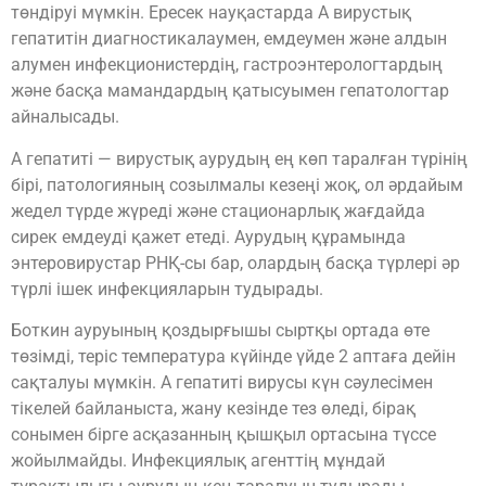
төндіруі мүмкін. Ересек науқастарда А вирустық
гепатитін диагностикалаумен, емдеумен және алдын
алумен инфекционистердің, гастроэнтерологтардың
және басқа мамандардың қатысуымен гепатологтар
айналысады.
А гепатиті — вирустық аурудың ең көп таралған түрінің
бірі, патологияның созылмалы кезеңі жоқ, ол әрдайым
жедел түрде жүреді және стационарлық жағдайда
сирек емдеуді қажет етеді. Аурудың құрамында
энтеровирустар РНҚ-сы бар, олардың басқа түрлері әр
түрлі ішек инфекцияларын тудырады.
Боткин ауруының қоздырғышы сыртқы ортада өте
төзімді, теріс температура күйінде үйде 2 аптаға дейін
сақталуы мүмкін. А гепатиті вирусы күн сәулесімен
тікелей байланыста, жану кезінде тез өледі, бірақ
сонымен бірге асқазанның қышқыл ортасына түссе
жойылмайды. Инфекциялық агенттің мұндай