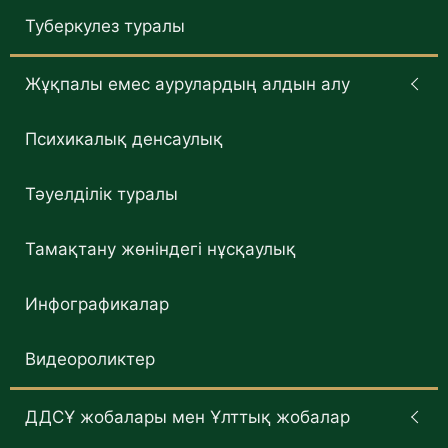
Туберкулез туралы
Жұқпалы емес аурулардың алдын алу
Психикалық денсаулық
Тәуелділік туралы
Тамақтану жөніндегі нұсқаулық
Инфографикалар
Видеороликтер
ДДСҰ жобалары мен Ұлттық жобалар