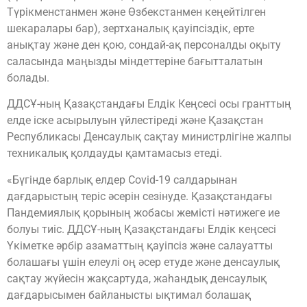
Түрікменстанмен және Өзбекстанмен кеңейтілген
шекаралары бар), зертханалық қауіпсіздік, ерте
анықтау және ден қою, сондай-ақ персоналды оқыту
саласында маңызды міндеттеріне бағытталатын
болады.
ДДСҰ-ның Қазақстандағы Елдік Кеңсесі осы гранттың
елде іске асырылуын үйлестіреді және Қазақстан
Республикасы Денсаулық сақтау министрлігіне жалпы
техникалық қолдауды қамтамасыз етеді.
«Бүгінде барлық елдер Covid-19 салдарынан
дағдарыстың теріс әсерін сезінуде. Қазақстандағы
Пандемиялық қорының жобасы жемісті нәтижеге ие
болуы тиіс. ДДСҰ-ның Қазақстандағы Елдік кеңсесі
Үкіметке әрбір азаматтың қауіпсіз және салауатты
болашағы үшін елеулі оң әсер етуде және денсаулық
сақтау жүйесін жақсартуда, жаһандық денсаулық
дағдарысымен байланысты ықтимал болашақ