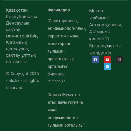
Қазақстан
Филиалдар
Мекен-
Республикасы
жайымыз:
"Санитариялық-
Денсаулық
Астана қаласы,
эпидемиологиялық
сақтау
А.Иманов
министрлігінің
сараптама және
көшесі 11
Қоғамдық
мониторинг
Біз әлеуметтік
денсаулық
ғылыми-
желідеміз
сақтау ұлттық
практикалық
орталығы
орталығы"
© Copyright 2025
филиалы
- hls.kz - all rights
rk-ncph.kz
reserved.
"Хамза Жұматов
атындағы гигиена
және
эпидемиология
ғылыми орталығы"