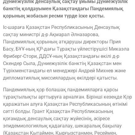
Дүниежүзілік денсаулық сақтау ұйымы Дүниежүзілік
банктің қолдауымен Қазақстандағы Пандемиялық
қорының жобасын ресми түрде іске қосты.
Іс-шараға Қазақстан Республикасының Денсаулық
сақтау министрі д-р Ақмарал Әлназарова,
Пандемиялық қорының атқарушы директоры Прия
Басу, БҰҰ-ның ҚР-дағы Тұрақты үйлестірушісі Микаэла
Фриберг-Стори, ДДСҰ-ның Қазақстандағы өкілі д-р
Скендер Сыла, Дүниежүзілік банктің Қазақстан мен
Түрікменстандағы ел менеджері Андрей Михнев және
дипломатиялық миссиялардың өкілдері қатысты.
Пандемиялық қор болашақ пандемияларға қарсы
тұрақтылықты арттыруға арналған. Бірінші кезеңде Қор
қаражатын алуға Қазақстан Республикасының өтінімі
сәтті болды. Грант Қазақстан Республикасының
қоғамдық денсаулық сақтау жүйесінің, әсіресе
эпидемиологиялық қадағалау, шекаралық бақылау
(Қазақстан Қытаймен, Қырғызстанмен, Ресеймен,