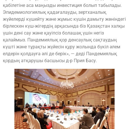
қабілетіне аса маңызды инвестиция болып табылады.
Эпидемиологиялық қадағалауды, зертханалық
жүйелерді күшейту және жұмыс күшін дамыту жөніндегі
бірлескен күш-жігердің арқасында біз Қазақстан халқы
үшін дені сау және қауіпсіз болашақ үшін негіз
қалаймыз. Пандемиялық қор денсаулық сақтаудың
күшті және тұрақты жүйесін құру жолында бүкіл әлем
елдерін қолдауға әлі де берік», — деді Пандемиялық
қордың атқарушы басшысы д-р Прия Басу.