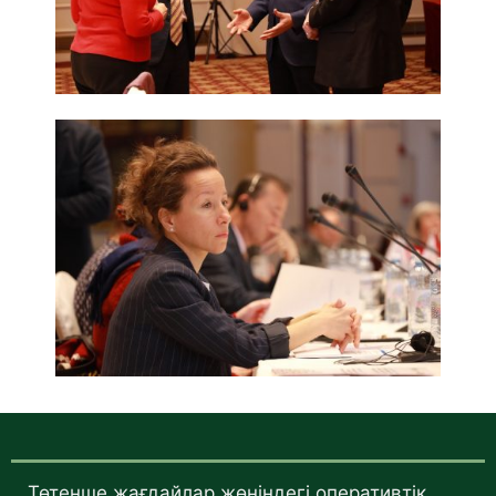
Төтенше жағдайлар жөніндегі оперативтік