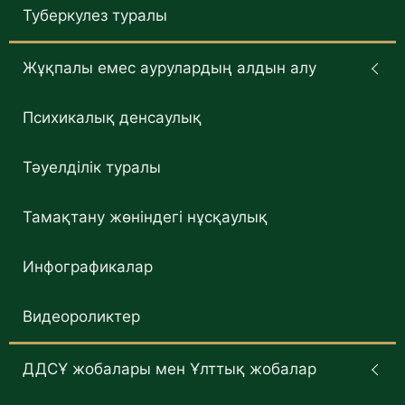
Туберкулез туралы
Жұқпалы емес аурулардың алдын алу
Психикалық денсаулық
Тәуелділік туралы
Тамақтану жөніндегі нұсқаулық
Инфографикалар
Видеороликтер
ДДСҰ жобалары мен Ұлттық жобалар