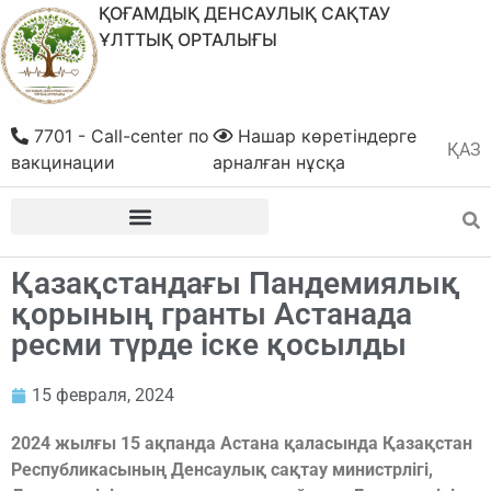
ҚОҒАМДЫҚ ДЕНСАУЛЫҚ САҚТАУ
ҰЛТТЫҚ ОРТАЛЫҒЫ
7701 - Call-center по
Нашар көретіндерге
ҚАЗ
РУС
вакцинации
арналған нұсқа
Қазақстандағы Пандемиялық
қорының гранты Астанада
ресми түрде іске қосылды
15 февраля, 2024
2024 жылғы 15 ақпанда Астана қаласында Қазақстан
Республикасының Денсаулық сақтау министрлігі,