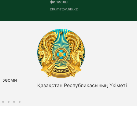
филиалы
zhumatov.hls.kz
Қазақстан Республикасының Үкіметі