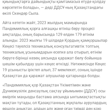
қиындықтарға дайындықты қамтамасыз етуде қолдау
көрсететін болады», — деді ДДСҰ-ның Қазақстандағы
өкілі Скендер Сыла.
Айта кететін жайт, 2023 жылдың мамырында
Пандемиялық қорға алғашқы өтініш беру процесі
аяқталды, оның барысында 129 елден 179 өтінім
алынды. 2023 жылғы 19 шілдеде Қордың қамқоршылар
Кеңесі тәуелсіз техникалық консультативтік топтың
техникалық ұсынымдарын есепке ала отырып, өтінім
беруге бірінші кезең аясында қаражат бөлу бойынша
шешім қабылдау үшін кеңес өткізді. Нәтижесінде Кеңес
19 ұсынысты іріктеп алып, 37 мемлекет, соның ішінде
Қазақстан да қаражат алушылар қатарында болды.
«Пандемиялық қор Қазақстан Үкіметімен және
Дүниежүзілік денсаулық сақтау ұйымымен (ДДСҰ) осы
өмірлік маңызды бастама аясында ынтымақтастықты
мақтан тұтады, ол Қазақстанның жұқпалы аурулардың
өршуін анықтау, алдын алу және оған тиімді ден қою