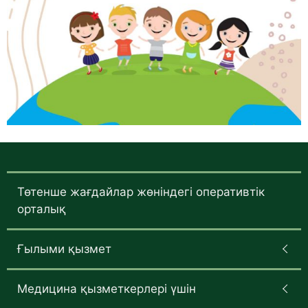
Төтенше жағдайлар жөніндегі оперативтік
орталық
Ғылыми қызмет
Медицина қызметкерлері үшін