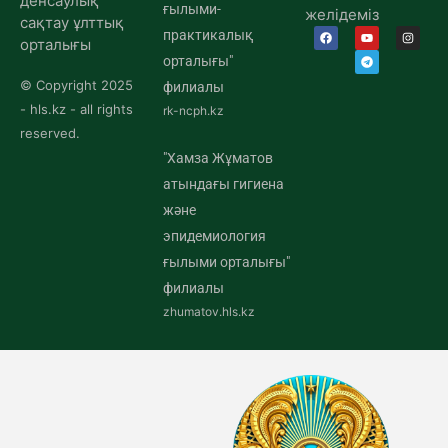
денсаулық
ғылыми-
желідеміз
сақтау ұлттық
практикалық
орталығы
орталығы"
© Copyright 2025
филиалы
- hls.kz - all rights
rk-ncph.kz
reserved.
"Хамза Жұматов
атындағы гигиена
және
эпидемиология
ғылыми орталығы"
филиалы
zhumatov.hls.kz