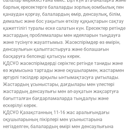
балалар мерекесі ғана емес. Бұл күн ата-аналарға және
барлық ересектерге балаларды зорлық-зомбылық пен
қанаудан қорғау, балалардың өмір, денсаулық, білім,
демалыс және бос уақытын өткізу құқықтарын сақтау
қажеттілігі туралы еске салатын күн. Ересектер ретінде
жастардың проблемалары мен идеяларын тыңдауға
және түсінуге жауаптымыз. Жасөспірімдер өз өмірін,
денсаулығын қалыптастыруға және болашағын
басқаруға белсенді қатысуы керек.
ҚДСҰО жасөспірімдерді серіктес ретінде таниды және
өз жұмысына тартады және оқушылармен, жастармен
әртүрлі тәсілдер арқылы ынтымақтасуға ұмтылады.
Жастардың ұсыныстары, дағдылары мен үлестері
жастардың денсаулығы мен әл-ауқатын жақсартуға
бағытталған бағдарламаларда тыңдалуы және
ескерілуі керек.
ҚДСҰО Қазақстанның 11-16 жас аралығындағы
оқушыларының пікірлері мен ұсыныстарына
негізделген, балалардың өмірі мен денсаулығына