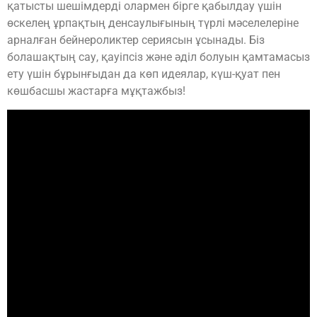
қатысты шешімдерді олармен бірге қабылдау үшін
өскелең ұрпақтың денсаулығының түрлі мәселелеріне
арналған бейнероликтер сериясын ұсынады. Біз
болашақтың сау, қауіпсіз және әділ болуын қамтамасыз
ету үшін бұрынғыдан да көп идеялар, күш-қуат пен
көшбасшы жастарға мұқтажбыз!