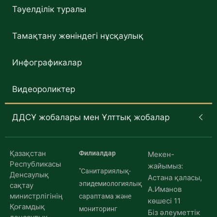
Тәуелділік туралы
Тамақтану жөніндегі нұсқаулық
Инфографикалар
Видеороликтер
ДДСҰ жобалары мен Ұлттық жобалар
Қазақстан
Филиалдар
Мекен-
Республикасы
жайымыз:
"Санитариялық-
Денсаулық
Астана қаласы,
эпидемиологиялық
сақтау
А.Иманов
министрлігінің
сараптама және
көшесі 11
Қоғамдық
мониторинг
Біз әлеуметтік