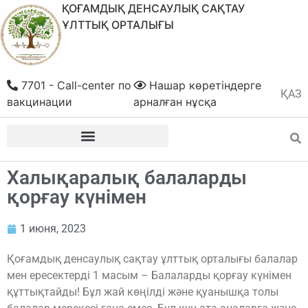
ҚОҒАМДЫҚ ДЕНСАУЛЫҚ САҚТАУ
ҰЛТТЫҚ ОРТАЛЫҒЫ
7701 - Call-center по
Нашар көретіндерге
ҚАЗ
РУС
вакцинации
арналған нұсқа
Халықаралық балаларды
қорғау күнімен
1 июня, 2023
Қоғамдық денсаулық сақтау ұлттық орталығы балалар
мен ересектерді 1 масым – Балаларды қорғау күнімен
құттықтайды! Бұл жай көңілді және қуанышқа толы