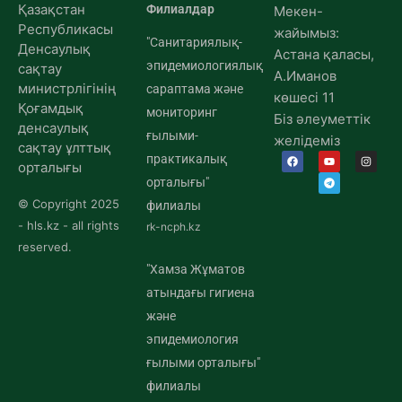
Қазақстан
Филиалдар
Мекен-
Республикасы
жайымыз:
"Санитариялық-
Денсаулық
Астана қаласы,
эпидемиологиялық
сақтау
А.Иманов
министрлігінің
сараптама және
көшесі 11
Қоғамдық
мониторинг
Біз әлеуметтік
денсаулық
ғылыми-
желідеміз
сақтау ұлттық
практикалық
орталығы
орталығы"
© Copyright 2025
филиалы
- hls.kz - all rights
rk-ncph.kz
reserved.
"Хамза Жұматов
атындағы гигиена
және
эпидемиология
ғылыми орталығы"
филиалы