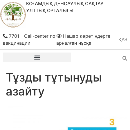
ҚОҒАМДЫҚ ДЕНСАУЛЫҚ САҚТАУ
ҰЛТТЫҚ ОРТАЛЫҒЫ
7701 - Call-center по
Нашар көретіндерге
ҚАЗ
РУС
вакцинации
арналған нұсқа
Тұзды тұтынуды
азайту