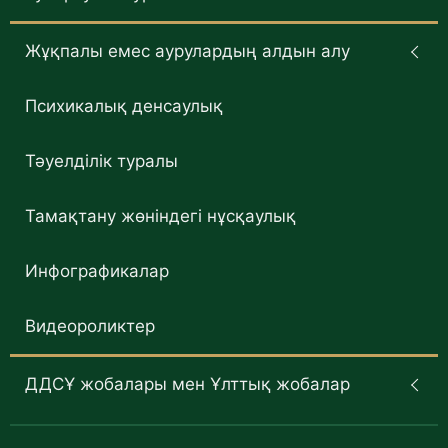
Жұқпалы емес аурулардың алдын алу
Психикалық денсаулық
Тәуелділік туралы
Тамақтану жөніндегі нұсқаулық
Инфографикалар
Видеороликтер
ДДСҰ жобалары мен Ұлттық жобалар