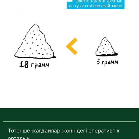
Төтенше жағдайлар жөніндегі оперативтік
орталық