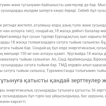
атумен және тұтынумен байланысты шектеулер де бар. Мы
усындарды мүлдем ішпеуге кеңес береді. Себебі бұл сусын т
 ретінде жіктеліп, аталмыш елдің азық-түлік және сусында
г-нан аспауға тиіс), сондай-ақ 18 жасқа дейінгі балалар 
итанияда бұл сусын түрлері Еуроодақтың ішкі нарығы белг
ндарды 18 жасқа толмағандарға сатуға тыйым салынған. Б
атуға тыйым бар. Сондай-ақ бұл елде энергетикалық сус
ның мөлшері 150 мг-нан аспауы қажет. Уругвайда 18 жасқа 
малауға тыйым салынған. Ал, Сауд Арабиясында, Біріккен
 сусындарды сатуға тыйым бар. ТМД елдерін алып қараса
ы сатуға тыйым салынса, Түркменстанда толығымен тыйым 
тынуға қатысты қандай зерттеулер жү
ры энергетикалық сусындарды тұтынуға қатысты 36 зертте
еу сусындардың бұл түрін ішу ұйқысыздыққа, бас ауруын
енін көрсетті.