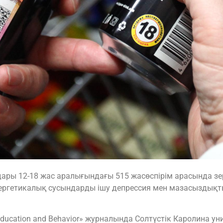
ры 12-18 жас аралығындағы 515 жасөспірім арасында зертте
нергетикалық сусындарды ішу депрессия мен мазасыздық
 Education and Behavior» журналында Солтүстік Каролина у