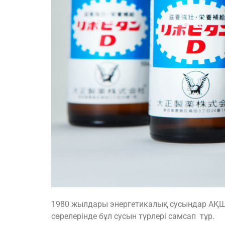
1980 жылдары энергетикалық сусындар АҚШ 
сөрелерінде бұл сусын түрлері самсап тұр.