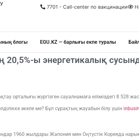
У
7701 - Call-center по вакцинации
На
шының блогы
EGU.KZ — барлығы екпе туралы
Бай
ің 20,5%-ы энергетикалық сусынд
ау орталығы жүргізген сауалнамаға еліміздегі 8 528 жас
елділікке әкеле ме? Бұл сұрақтың жауабын білу үшін
inbusi
ндар 1960 жылдары Жапония мен Оңтүстік Кореяда нары