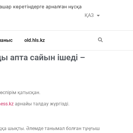
шар көретіндерге арналған нұсқа
ҚАЗ
РУС
ланыс
old.hls.kz
ы апта сайын ішеді –
өспірім қатысқан.
ness.kz
арнайы талдау жүргізді.
ққа шықты. Әлемде танымал болған тұңғыш