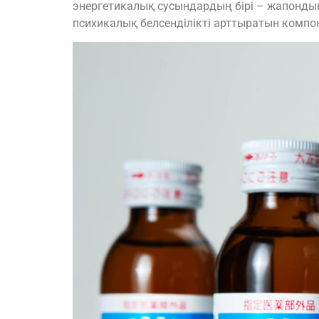
энергетикалық сусындардың бірі – жапондық 
психикалық белсенділікті арттыратын комп