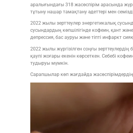
аралығындағы 318 жасөспірім арасында жүрг
тұтыну нашар тамақтану әдеттері мен семізд
2022 жылы зерттеулер энергетикалық сусын
сусындардың көпшілігінде кофеин, қант жән
депрессия, бас ауруы және тіпті инфаркт си
2022 жылы жүргізілген соңғы зерттеулердің
қаупі жоғары екенін көрсеткен. Себебі кофе
тудыруы мүмкін.
Сарапшылар көп жағдайда жасөспірімдердің 