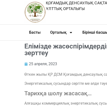
ҚОҒАМДЫҚ ДЕНСАУЛЫҚ САҚТА
ҰЛТТЫҚ ОРТАЛЫҒЫ
Басты
Орталық
Бірінші бас
Елімізде жасөспірімдерд
зерттеу
25 апреля, 2023
Өткен жылы ҚР ДСМ Қоғамдық денсаулық сақт
Энергетикалық сусындар сергіте ме әлде тәу
Тарихқа шолу жасасақ…
Алғашқы коммерциялық энергетикалық сусы