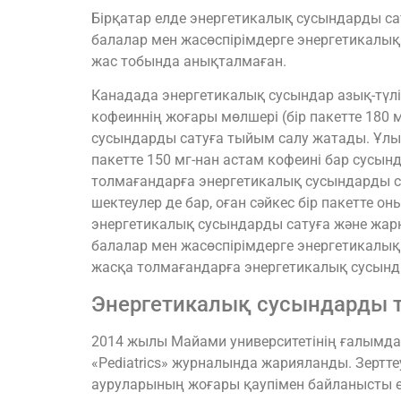
Бірқатар елде энергетикалық сусындарды с
балалар мен жасөспірімдерге энергетикалық с
жас тобында анықталмаған.
Канадада энергетикалық сусындар азық-түлік
кофеиннің жоғары мөлшері (бір пакетте 180 м
сусындарды сатуға тыйым салу жатады. Ұлыбр
пакетте 150 мг-нан астам кофеині бар сусы
толмағандарға энергетикалық сусындарды с
шектеулер де бар, оған сәйкес бір пакетте о
энергетикалық сусындарды сатуға және жарна
балалар мен жасөспірімдерге энергетикалық
жасқа толмағандарға энергетикалық сусынд
Энергетикалық сусындарды тұ
2014 жылы Майами университетінің ғалымда
«Pediatrics» журналында жарияланды. Зертт
ауруларының жоғары қаупімен байланысты ек