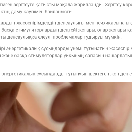
ізген зерттеуге қатысты мақала жарияланды. Зерттеу кө
іктің даму қаупімен байланысты.
дардың жасөспірімдердің денсаулығы мен психикасына ық
е басқа стимуляторлардың деңгейі жоғары, олар жоғары 
яқты денсаулыққа елеулі проблемалар тудыруы мүмкін.
 бірі энергетикалық сусындарды үнемі тұтынатын жасөспі
ин және басқа стимуляторлар ұйқының сапасын нашарлатып
энергетикалық сусындарды тұтынуын шектеген жөн деп ес