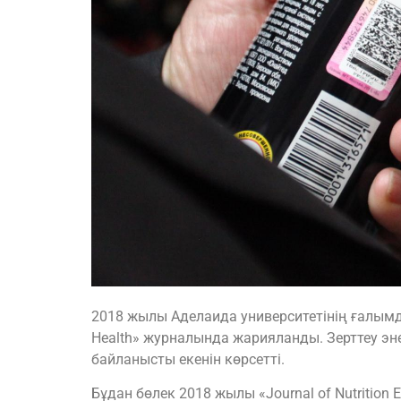
2018 жылы Аделаида университетінің ғалымда
Health» журналында жарияланды. Зерттеу э
байланысты екенін көрсетті.
Бұдан бөлек 2018 жылы «Journal of Nutrition