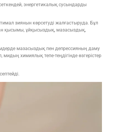
рсеткендей, энергетикалық сусындарды
тимал зиянын көрсетуді жалғастыруда. Бұл
қан қысымы, ұйқысыздық, мазасыздық,
рімдерде мазасыздық пен депрессияның даму
, мидың химиялық тепе-теңдігінде өзгерістер
ептейді.