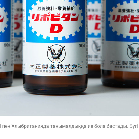
пен Ұлыбританияда танымалдыққа ие бола бастады. Бүгі