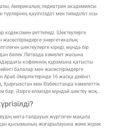
салы, Америкалық педиатрия академиясы
үрлерінің қауіпсіздігі мен тиімділігі осы
р кодексімен реттеледі. Шектеулерге
мен жасөспірімдерге энергетикалық
ілеген шектеулерге кіреді, мұнда бір
ұдан бөлек Литвада кәмелет жасына
ындардағы кофеиннің құрамына қатысты
дейінгі балалар мен жасөспірімдерге
 Араб Әмірліктерінде 16 жасқа дейінгі
қ, Қырғызстан мен Өзбекстанда кәмелеттік
бар. Әзірге елімізде мұндай шектеу жоқ…
ргізілді?
удің мета-талдауын жүргізген мақала
а, қан қысымының жоғарылауына және жүрек