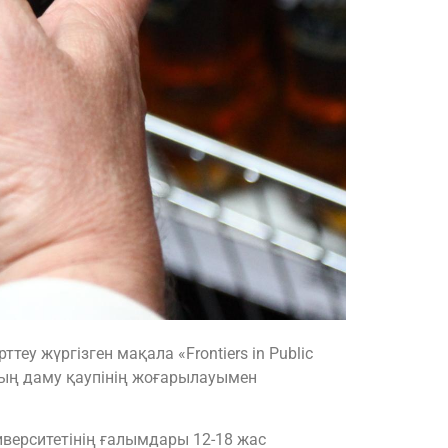
у жүргізген мақала «Frontiers in Public
тың даму қаупінің жоғарылауымен
ниверситетінің ғалымдары 12-18 жас