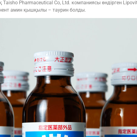
Taisho Pharmaceutical Co, Ltd. компаниясы өндірген Lipo
онент амин қышқылы – таурин болды.