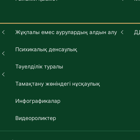
Жұқпалы емес аурулардың алдын алу
Д
Психикалық денсаулық
Тәуелділік туралы
Тамақтану жөніндегі нұсқаулық
Инфографикалар
Видеороликтер