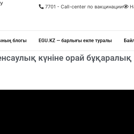
У
7701 - Call-center по вакцинации
На
шының блогы
EGU.KZ — барлығы екпе туралы
Бай
енсаулық күніне орай бұқаралық 