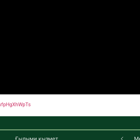
=wfpHgXhWpTs
Ғылыми қызмет
М