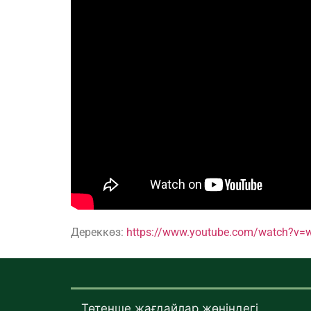
Дереккөз:
https://www.youtube.com/watch?v
Төтенше жағдайлар жөніндегі