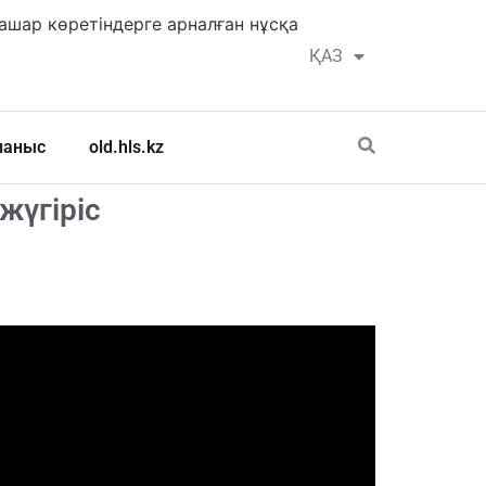
шар көретіндерге арналған нұсқа
ҚАЗ
РУС
ланыс
old.hls.kz
жүгіріс