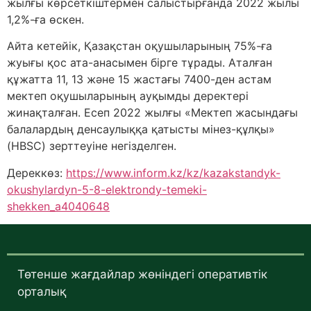
жылғы көрсеткіштермен салыстырғанда 2022 жылы
1,2%-ға өскен.
Айта кетейік, Қазақстан оқушыларының 75%-ға
жуығы қос ата-анасымен бірге тұрады. Аталған
құжатта 11, 13 және 15 жастағы 7400-ден астам
мектеп оқушыларының ауқымды деректері
жинақталған. Есеп 2022 жылғы «Мектеп жасындағы
балалардың денсаулыққа қатысты мінез-құлқы»
(HBSC) зерттеуіне негізделген.
Дереккөз:
https://www.inform.kz/kz/kazakstandyk-
okushylardyn-5-8-elektrondy-temeki-
shekken_a4040648
Төтенше жағдайлар жөніндегі оперативтік
орталық