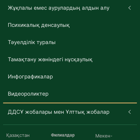
Жұқпалы емес аурулардың алдын алу
Психикалық денсаулық
Тәуелділік туралы
Тамақтану жөніндегі нұсқаулық
Инфографикалар
Видеороликтер
ДДСҰ жобалары мен Ұлттық жобалар
Қазақстан
Филиалдар
Мекен-