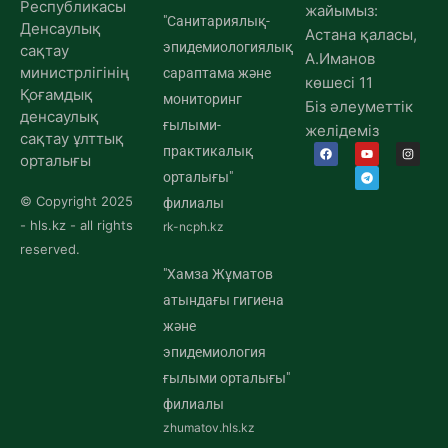
Республикасы
жайымыз:
"Санитариялық-
Денсаулық
Астана қаласы,
эпидемиологиялық
сақтау
А.Иманов
министрлігінің
сараптама және
көшесі 11
Қоғамдық
мониторинг
Біз әлеуметтік
денсаулық
ғылыми-
желідеміз
сақтау ұлттық
практикалық
орталығы
орталығы"
© Copyright 2025
филиалы
- hls.kz - all rights
rk-ncph.kz
reserved.
"Хамза Жұматов
атындағы гигиена
және
эпидемиология
ғылыми орталығы"
филиалы
zhumatov.hls.kz