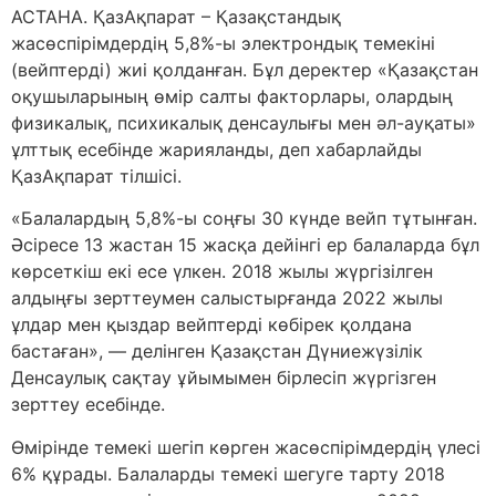
АСТАНА. ҚазАқпарат – Қазақстандық
жасөспірімдердің 5,8%-ы электрондық темекіні
(вейптерді) жиі қолданған. Бұл деректер «Қазақстан
оқушыларының өмір салты факторлары, олардың
физикалық, психикалық денсаулығы мен әл-ауқаты»
ұлттық есебінде жарияланды, деп хабарлайды
ҚазАқпарат тілшісі.
«Балалардың 5,8%-ы соңғы 30 күнде вейп тұтынған.
Әсіресе 13 жастан 15 жасқа дейінгі ер балаларда бұл
көрсеткіш екі есе үлкен. 2018 жылы жүргізілген
алдыңғы зерттеумен салыстырғанда 2022 жылы
ұлдар мен қыздар вейптерді көбірек қолдана
бастаған», — делінген Қазақстан Дүниежүзілік
Денсаулық сақтау ұйымымен бірлесіп жүргізген
зерттеу есебінде.
Өмірінде темекі шегіп көрген жасөспірімдердің үлесі
6% құрады. Балаларды темекі шегуге тарту 2018