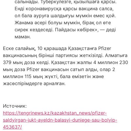
салынады. Туберкулезге, қызылшаға қарсы.
Енді коронавирусқа қарсы вакцина салса,
ол бала ауруға шалдығуы мүмкін емес қой.
Жанама әсері болуы мүмкін, бірақ ол өте
сирек кездеседі. Пайдасы көбірек», — деді
маман.
Еске салайық, 10 қарашада Қазақстанға Pfizer
вакцинасының бірінші партиясы жеткізілді. Алматыға
379 мың доза келді. Қазақстан жалпы 4 миллион 230
мың доза Pfizer вакцинасын сатып алды, олар 2
миллион 115 мың жүкті, бала емізетін және
жасөспірімдерге арналған.
Источник:
https://tengrinews.kz/kazakhstan_news/pfizer-
saldyirgan-jukt-ayeldn-balasyi-duniege-sau-bolyip-
453637/