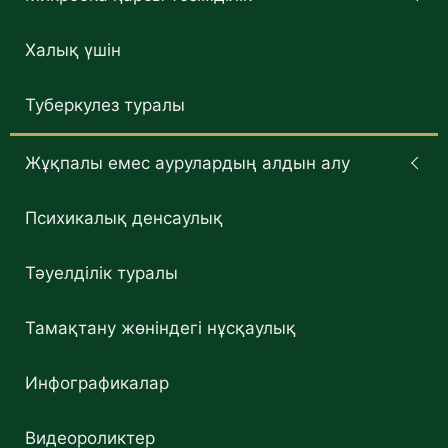
Халық үшін
Туберкулез туралы
Жұқпалы емес аурулардың алдын алу
Психикалық денсаулық
Тәуелділік туралы
Тамақтану жөніндегі нұсқаулық
Инфографикалар
Видеороликтер