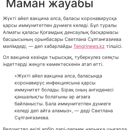
Маман жауабы
Жүкті әйел вакцина алса, баласы коронавирусқа
қарсы иммунитетпен дүниеге келеді. Бұл туралы
Алматы қаласы Қоғамдық денсаулық басқармасы
басшысының орынбасары Светлана Сұлтанғазиева
мәлімдеді, — деп хабарлайды
Tengrinews.kz
тілшісі.
Ол вакцина кезінде тырысқақ, туберкулез сияқты
індеттерді жеңуге көмектескенін атап өтті.
«Жүкті әйел вакцина алса, баласында
коронавирус инфекциясына қарсы
иммунитет болады. Бірақ оның антиденесі
қаншалықты болатыны әр ағзаға
байланысты. Бала иммунитетпен дүниеге
келеді деп айта аламыз», — деді Светлана
Сұлтанғазиева.
Ведомство өкілі әрбір дәрі-дермек нарыққа шығарда