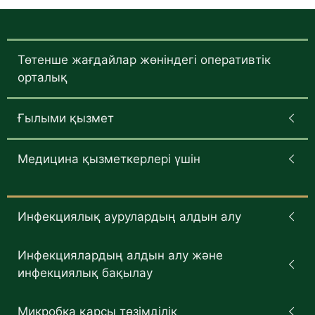
Төтенше жағдайлар жөніндегі оперативтік
орталық
Ғылыми қызмет
Медицина қызметкерлері үшін
Инфекциялық аурулардың алдын алу
Инфекциялардың алдын алу және
инфекциялық бақылау
Микробка қарсы төзімділік