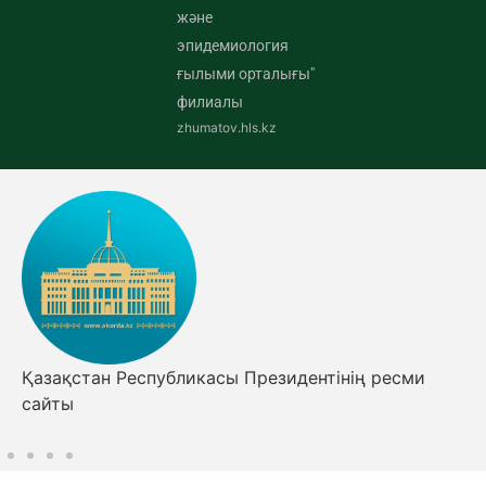
және
эпидемиология
ғылыми орталығы"
филиалы
zhumatov.hls.kz
Қазақстан Республикасы Президентінің ресми
сайты