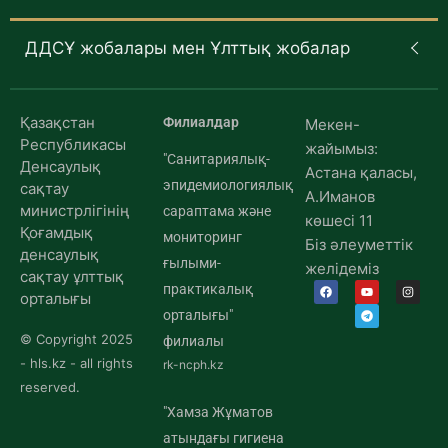
ДДСҰ жобалары мен Ұлттық жобалар
Қазақстан
Филиалдар
Мекен-
Республикасы
жайымыз:
"Санитариялық-
Денсаулық
Астана қаласы,
эпидемиологиялық
сақтау
А.Иманов
министрлігінің
сараптама және
көшесі 11
Қоғамдық
мониторинг
Біз әлеуметтік
денсаулық
ғылыми-
желідеміз
сақтау ұлттық
практикалық
орталығы
орталығы"
© Copyright 2025
филиалы
- hls.kz - all rights
rk-ncph.kz
reserved.
"Хамза Жұматов
атындағы гигиена