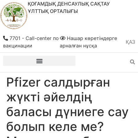
ҚОҒАМДЫҚ ДЕНСАУЛЫҚ САҚТАУ
ҰЛТТЫҚ ОРТАЛЫҒЫ
7701 - Call-center по
Нашар көретіндерге
ҚАЗ
РУС
вакцинации
арналған нұсқа
Pfizer салдырған
жүкті әйелдің
баласы дүниеге сау
болып келе ме?