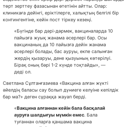
төрт зерттеу фазасынан өтетінін айтты. Олар:
клиникаға дейінгі, еріктілерге, халықтың белгілі бір
контингентіне, кейін пост тіркеу кезеңі.
«Бүгінде бар дәрі-дәрмек, вакциналарда 10
пайызға жуық жанама әсерлері бар. Осы
вакцинаның да 10 пайызға дейін жанама
әсерлері болады, бас ауруы, екпе салынған
жердің қызаруы, дене қызуының көтерілуі.
Бірақ оның бәрі 1-2 күнде тоқтайды», —
деді ол.
Светлана Сұлтанғазиева «Вакцина алған жүкті
әйелдің баласы сау болып дүниеге келуіне кепілдік
бар ма?» деген сұраққа жауап берді.
«
Вакцина алғаннан кейін бала басқалай
ауруға шалдығуы мүмкін емес
. Бала
туғаннан оларға қаншама вакцина