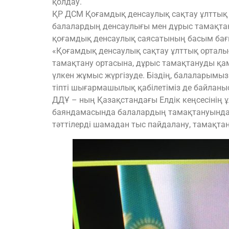
қолдау.
ҚР ДСМ Қоғамдық денсаулық сақтау ұлттық
балалардың денсаулығы мен дұрыс тамақта
қоғамдық денсаулық саясатының басым бағы
«Қоғамдық денсаулық сақтау ұлттық орталы
тамақтану ортасына, дұрыс тамақтануды қам
үлкен жұмыс жүргізуде. Біздің, балаларымыз 
тіпті шығармашылық қабілетіміз де байланыс
ДДҰ – ның Қазақстандағы Елдік кеңсесінің ұ
баяндамасында балалардың тамақтануындағы 
тәттілерді шамадан тыс пайдалану, тамақтан