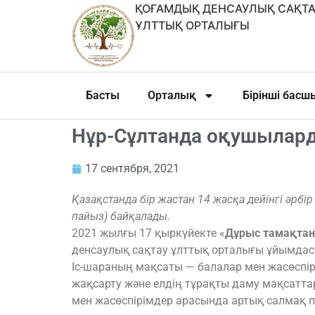
ҚОҒАМДЫҚ ДЕНСАУЛЫҚ САҚТА
ҰЛТТЫҚ ОРТАЛЫҒЫ
Басты
Орталық
Бірінші бас
Нұр-Сұлтанда оқушылард
17 сентября, 2021
Қазақстанда бір жастан 14 жасқа дейінгі әрбір
пайыз) байқалады.
2021 жылғы 17 қыркүйекте «
Дұрыс тамақтану
денсаулық сақтау ұлттық орталығы ұйымда
Іс-шараның мақсаты — балалар мен жасөспір
жақсарту және елдің тұрақты даму мақсатт
мен жасөспірімдер арасында артық салмақ пе