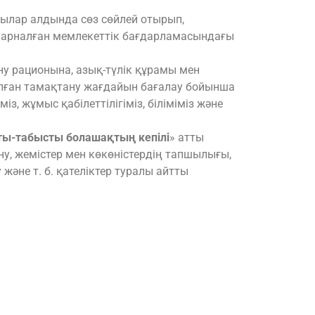
ылар алдында сөз сөйлей отырып,
 арналған мемлекеттік бағдарламасындағы
у рационына, азық-түлік құрамы мен
алған тамақтану жағдайын бағалау бойынша
з, жұмыс қабілеттілігіміз, біліміміз және
ты-табысты болашақтың кепілі
» атты
у, жемістер мен көкөністердің тапшылығы,
әне т. б. қателіктер туралы айтты