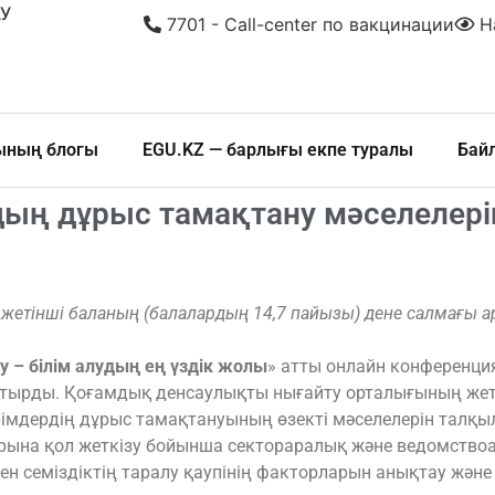
У
7701 - Call-center по вакцинации
На
шының блогы
EGU.KZ — барлығы екпе туралы
Бай
ың дұрыс тамақтану мәселелер
 жетінші баланың (балалардың 14,7 пайызы) дене салмағы арты
 – білім алудың ең үздік жолы
» атты онлайн конференци
стырды. Қоғамдық денсаулықты нығайту орталығының жет
імдердің дұрыс тамақтануының өзекті мәселелерін талқы
арына қол жеткізу бойынша сектораралық және ведомствоа
н семіздіктің таралу қаупінің факторларын анықтау және