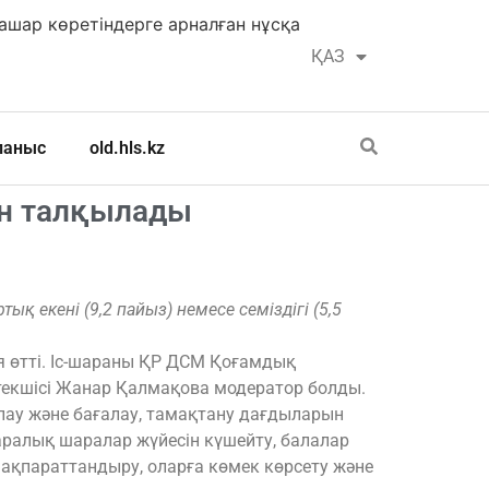
шар көретіндерге арналған нұсқа
ҚАЗ
РУС
ланыс
old.hls.kz
ін талқылады
қ екені (9,2 пайыз) немесе семіздігі (5,5
я өтті. Іс-шараны ҚР ДСМ Қоғамдық
екшісі Жанар Қалмақова модератор болды.
лау және бағалау, тамақтану дағдыларын
ралық шаралар жүйесін күшейту, балалар
 ақпараттандыру, оларға көмек көрсету және