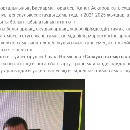
 орталығының Басқарма төрағасы Қанат Асқаров қатысуш
нуы денсаулық сақтауды дамытудың 2021-2025 жылдарға
ты болып табылатынын атап өтті.
ғы балалардың, оқушылардың, жасөспірімдердің тамақтан
тамасыз етуге және тамақ өнімдерінің маркетингіне арн
жейтін тамағына тек денсаулығымыз ғана емес, көңіл-күйімі
ты», — деді ол.
лттық үйлестірушісі Лаура Өтемісова «
Салауатты өмір сал
негізгі таңғы астан бас тарту, транс майларды пайдалан
у арасындағы уақыттың ұзақтығы, кешке тойып тамақ ішу ж