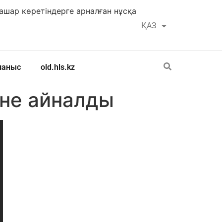
шар көретіндерге арналған нұсқа
ҚАЗ
РУС
ланыс
old.hls.kz
іне айналды