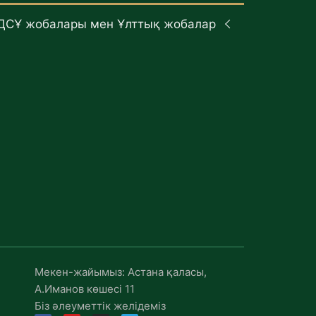
ДСҰ жобалары мен Ұлттық жобалар
Мекен-жайымыз: Астана қаласы,
А.Иманов көшесі 11
Біз әлеуметтік желідеміз