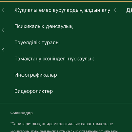
Жұқпалы емес аурулардың алдын алу
Д
Психикалық денсаулық
Тәуелділік туралы
Тамақтану жөніндегі нұсқаулық
Инфографикалар
Видеороликтер
Филиалдар
"Санитариялық-эпидемиологиялық сараптама және
мониторинг ғылыми-практикалық орталығы" филиалы