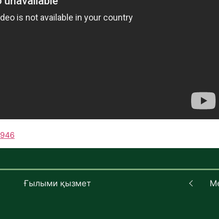
=946
Ғылыми қызмет
М