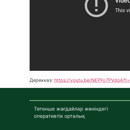
Дереккөз:
https://youtu.be/NEPFo7PVdgA?t
Төтенше жағдайлар жөніндегі
оперативтік орталық