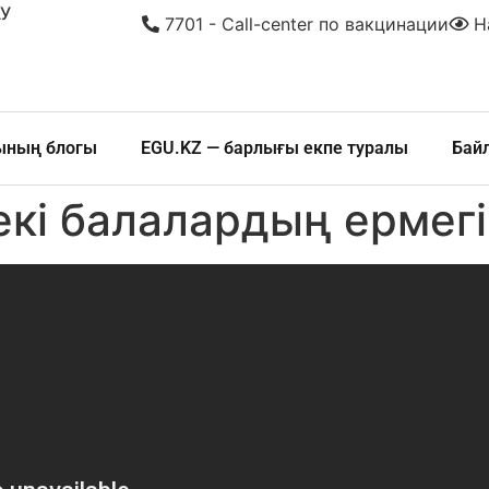
У
7701 - Call-center по вакцинации
На
шының блогы
EGU.KZ — барлығы екпе туралы
Бай
кі балалардың ермег