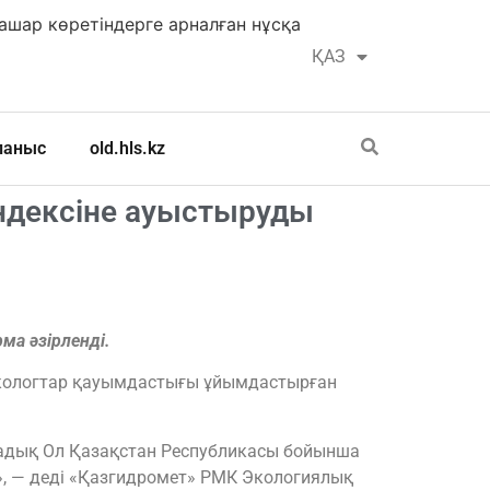
шар көретіндерге арналған нұсқа
ҚАЗ
РУС
ланыс
old.hls.kz
ндексіне ауыстыруды
ма әзірленді.
экологтар қауымдастығы ұйымдастырған
адық Ол Қазақстан Республикасы бойынша
», — деді «Қазгидромет» РМК Экологиялық