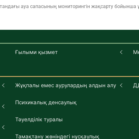
тандағы ауа сапасының мониторингін жақсарту бойынша ұ
Ғылыми қызмет
М
Жұқпалы емес аурулардың алдын алу
Д
Психикалық денсаулық
Тәуелділік туралы
Тамақтану жөніндегі нұсқаулық