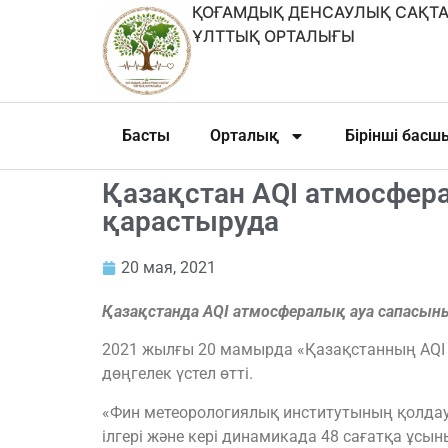
ҚОҒАМДЫҚ ДЕНСАУЛЫҚ САҚТА
ҰЛТТЫҚ ОРТАЛЫҒЫ
Басты
Орталық
Бірінші бас
Қазақстан AQI атмосфер
қарастыруда
20 мая, 2021
Қазақстанда AQI атмосфералық ауа сапасыны
2021 жылғы 20 мамырда «Қазақстанның AQI
дөңгелек үстел өтті.
«Фин метеорологиялық институтының қолда
ілгері және кері динамикада 48 сағатқа ұс