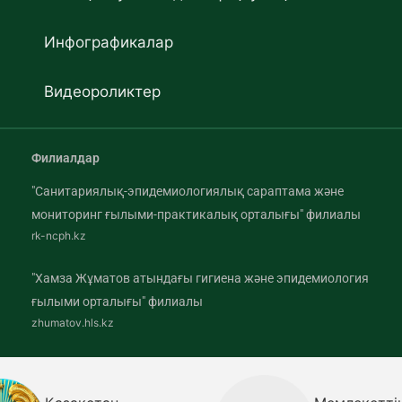
Инфографикалар
Видеороликтер
Филиалдар
"Санитариялық-эпидемиологиялық сараптама және
мониторинг ғылыми-практикалық орталығы" филиалы
rk-ncph.kz
"Хамза Жұматов атындағы гигиена және эпидемиология
ғылыми орталығы" филиалы
zhumatov.hls.kz