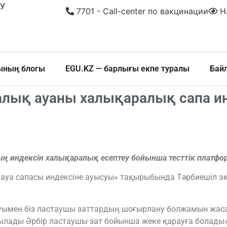
У
7701 - Call-center по вакцинации
На
шының блогы
EGU.KZ — барлығы екпе туралы
Бай
алық ауаны халықаралық сапа и
ң индексін халықаралық есептеу бойынша тесттік платфор
 ауа сапасы индексіне ауысуы» тақырыбында Тәрбиешіл 
уымен біз ластаушы заттардың шоғырлану болжамын жас
ынылады Әрбір ластаушы зат бойынша жеке қарауға болады