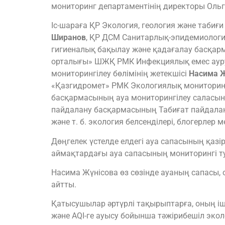
мониторинг департаментінің директоры Оль
Іс-шараға ҚР Экология, геология және табиғ
Ширанов
, ҚР ДСМ Санитарлық-эпидемиология
гигиеналық бақылау және қадағалау басқа
орталығы» ШЖҚ РМК Инфекциялық емес ауру
мониторингілеу бөлімінің жетекшісі
Насима Ж
«Қазгидромет» РМК Экологиялық монитори
басқармасының ауа мониторингілеу саласын
пайдалану басқармасының Табиғат пайдалан
және т. б. экология белсенділері, блогерлер 
Дөңгелек үстелде елдегі ауа сапасының қаз
аймақтардағы ауа сапасының мониторингі ту
Насима Жүнісова өз сөзінде ауаның сапасы,
айтты.
Қатысушылар әртүрлі тақырыптарға, оның іш
және AQI-ге ауысу бойынша тәжірибешіл эк