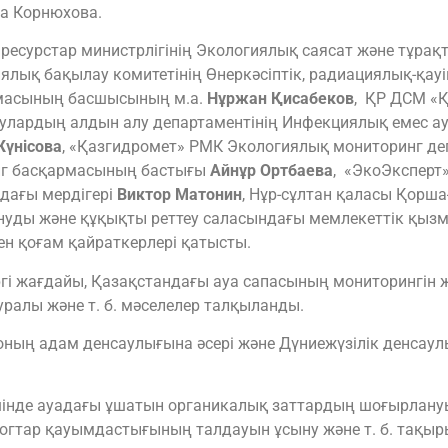
га Корнюхова.
и ресурстар министрлігінің Экологиялық саясат және тұра
лық бақылау комитетінің Өнеркәсіптік, радиациялық-қауі
рмасының басшысының м.а.
Нұржан Қисабеков
, ҚР ДСМ «
лардың алдын алу департаментінің Инфекциялық емес ау
үнісова
, «Қазгидромет» РМК Экологиялық мониторинг де
нг басқармасының бастығы
Айнұр Ортбаева
, «ЭкоЭксперт
дағы мердігері
Виктор Матонин
, Нұр-сұлтан қаласы Қорша
уды және құқықты реттеу саласындағы мемлекеттік қызме
мен қоғам қайраткерлері қатысты.
іргі жағдайы, Қазақстандағы ауа сапасының мониторингін 
ралы және т. б. мәселелер талқыланды.
 оның адам денсаулығына әсері және Дүниежүзілік денса
інде ауадағы ұшатын органикалық заттардың шоғырлануын
ологтар қауымдастығының талдауын ұсыну және т. б. тақ