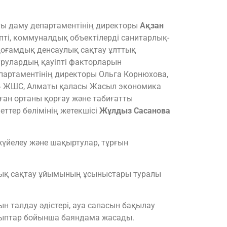
қты даму департаментінің директоры
Ақзан
пті, коммуналдық объектілерді санитарлық-
Қоғамдық денсаулық сақтау ұлттық
рулардың қауіпті факторларын
партаментінің директоры Ольга Корнюхова,
» ЖШС, Алматы қаласы Жасыл экономика
ған ортаны қорғау және табиғатты
ттер бөлімінің жетекшісі
Жұлдыз Сасанова
жүйелеу және шақыртулар, тұрғын
улық сақтау ұйымының ұсыныстары туралы
 талдау әдістері, ауа сапасын бақылау
ырыптар бойынша баяндама жасады.