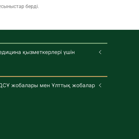
сыныстар берді.
едицина қызметкерлері үшін
ДСҰ жобалары мен Ұлттық жобалар