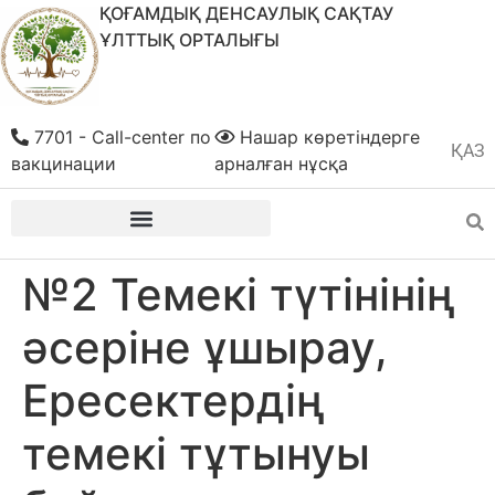
ҚОҒАМДЫҚ ДЕНСАУЛЫҚ САҚТАУ
ҰЛТТЫҚ ОРТАЛЫҒЫ
7701 - Call-center по
Нашар көретіндерге
ҚАЗ
РУС
вакцинации
арналған нұсқа
№2 Темекі түтінінің
əсеріне ұшырау,
Ересектердің
темекі тұтынуы