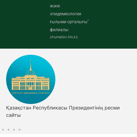
және
эпидемиология
ғылыми орталығы"
филиалы
zhumatov.hls.kz
Қазақстан Республикасы Президентінің ресми
сайты