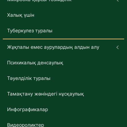
Халық үшін
Туберкулез туралы
Жұқпалы емес аурулардың алдын алу
Психикалық денсаулық
Тәуелділік туралы
Тамақтану жөніндегі нұсқаулық
Инфографикалар
Видеороликтер