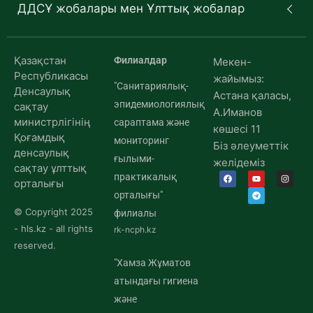
ДДСҰ жобалары мен Ұлттық жобалар
Қазақстан
Филиалдар
Мекен-
Республикасы
жайымыз:
"Санитариялық-
Денсаулық
Астана қаласы,
эпидемиологиялық
сақтау
А.Иманов
министрлігінің
сараптама және
көшесі 11
Қоғамдық
мониторинг
Біз әлеуметтік
денсаулық
ғылыми-
желідеміз
сақтау ұлттық
практикалық
орталығы
орталығы"
© Copyright 2025
филиалы
- hls.kz - all rights
rk-ncph.kz
reserved.
"Хамза Жұматов
атындағы гигиена
және