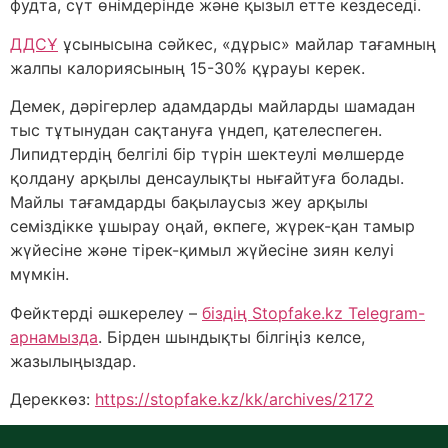
фудта, сүт өнімдерінде және қызыл етте кездеседі.
ДДСҰ
ұсынысына сәйкес, «дұрыс» майлар тағамның
жалпы калориясының 15-30% құрауы керек.
Демек, дәрігерлер адамдарды майларды шамадан
тыс тұтынудан сақтануға үндеп, қателеспеген.
Липидтердің белгілі бір түрін шектеулі мөлшерде
қолдану арқылы денсаулықты нығайтуға болады.
Майлы тағамдарды бақылаусыз жеу арқылы
семіздікке ұшырау оңай, өкпеге, жүрек-қан тамыр
жүйесіне және тірек-қимыл жүйесіне зиян келуі
мүмкін.
Фейктерді әшкерелеу –
біздің Stopfake.kz Telegram-
арнамызда
. Бірден шындықты білгіңіз келсе,
жазылыңыздар.
Дереккөз:
https://stopfake.kz/kk/archives/2172