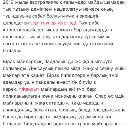
2019 жылы австралиялық ғалымдар майды шамадан
тыс тұтыну демікпені нашарлатуы немесе оның
туындауына себеп болуы мүмкін екендігін
дәлелдеген
зерттеулер жүргізді
. Тәжірибе
көрсеткендей, артық салмағы бар адамдардың
өкпесінде тыныс алу жолдарының құрылымын
өзгертетін және тыныс алуды қиындататын май
болады.
Бірақ майлардың пайдасын да жоққа шығаруға
болмайды. Денсаулық пен өзімізді жақсы сезіну үшін
майлар өте қажет. Бірақ липидтердің барлық түрі
адамдар үшін пайдалы еместігін білуіміз
керек.
«Жақсы»
майлардың екі түрі бар:
полиқанықпаған және моноқанықпаған. Олар өсімдік
майларының, жаңғақтардың, тұқымдардың,
авокадоның, балықтың, сояның, балдырлардың және
басқа да бірқатар тағамдардың құрамында көп
болады. Зиянды қаныққан және транс майлар фаст-