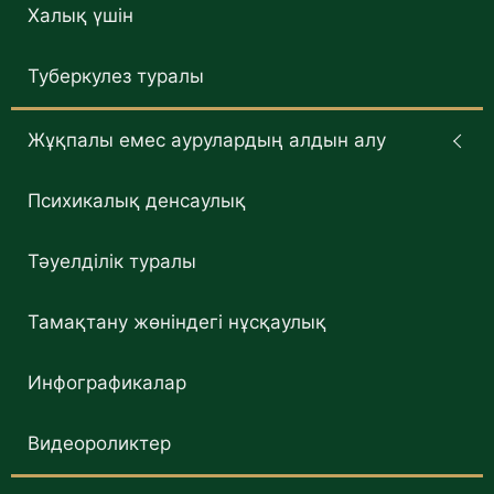
Халық үшін
Туберкулез туралы
Жұқпалы емес аурулардың алдын алу
Психикалық денсаулық
Тәуелділік туралы
Тамақтану жөніндегі нұсқаулық
Инфографикалар
Видеороликтер