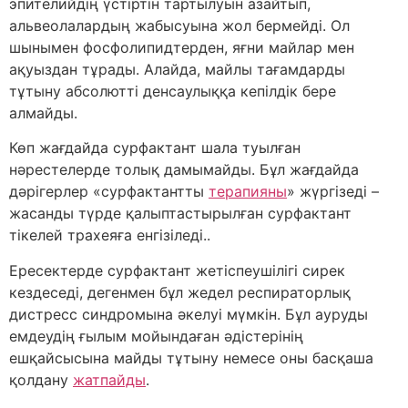
эпителийдің үстіртін тартылуын азайтып,
альвеолалардың жабысуына жол бермейді. Ол
шынымен фосфолипидтерден, яғни майлар мен
ақуыздан тұрады. Алайда, майлы тағамдарды
тұтыну абсолютті денсаулыққа кепілдік бере
алмайды.
Көп жағдайда сурфактант шала туылған
нәрестелерде толық дамымайды. Бұл жағдайда
дәрігерлер «сурфактантты
терапияны
» жүргізеді –
жасанды түрде қалыптастырылған сурфактант
тікелей трахеяға енгізіледі..
Ересектерде сурфактант жетіспеушілігі сирек
кездеседі, дегенмен бұл жедел респираторлық
дистресс синдромына әкелуі мүмкін. Бұл ауруды
емдеудің ғылым мойындаған әдістерінің
ешқайсысына майды тұтыну немесе оны басқаша
қолдану
жатпайды
.