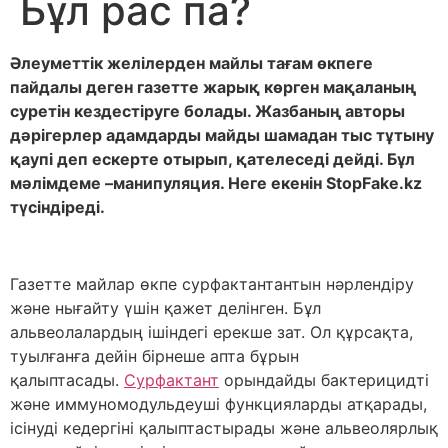
Бұл рас па?
Әлеуметтік желілерден майлы тағам өкпеге
пайдалы деген газетте жарық көрген мақаланың
суретін кездестіруге болады. Жазбаның авторы
дәрігерлер адамдарды майды шамадан тыс тұтыну
қаупі деп ескерте отырып, қателеседі дейді. Бұл
мәлімдеме –манипуляция. Неге екенін StopFake.kz
түсіндіреді.
Газетте майлар өкпе сурфактантантын нәрлендіру
және нығайту үшін қажет делінген. Бұл
альвеолалардың ішіндегі ерекше зат. Ол құрсақта,
туылғанға дейін бірнеше апта бұрын
қалыптасады.
Сурфактант
орындайды бактерицидті
және иммуномодульдеуші функцияларды атқарады,
ісінуді кедергіні қалыптастырады және альвеолярлық