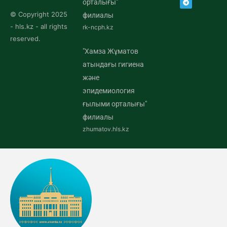
орталығы"
© Copyright 2025
филиалы
- hls.kz - all rights
rk-ncph.kz
reserved.
"Хамза Жұматов
атындағы гигиена
және
эпидемиология
ғылыми орталығы"
филиалы
zhumatov.hls.kz