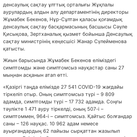
денсау­лық сақтау ұлттық орталығы Жұқпалы
аурулардың алдын алу депар­таментінің директоры
Жұмабек Бекенов, Нұр-Сұлтан қаласы қоғам­дық
денсаулық сақтау басқармасының басшысы Сәуле
Қисықова, Зерт­ханалық қызмет бойынша Денсаулық
сақтау министрінің кеңесшісі Жанар Сүлейменова
қатысты.
Жиын барысында Жұмабек Бекенов еліміздегі
симптомды және симптомсыз науқастар саны 27
мыңнан асқанын атап өтті.
«Қазіргі таңда елімізде 27 541 COVID-19 жағдайы
тіркеліп отыр. Оның симптомсыз түрі – 9 809
адамда, симптомды түрі – 17 732 адамда. Соңғы
тәулікте 1 471 ауру тіркелді, оның 507-і –
симптоммен, 964-і – симптомсыз. Қайтыс болғандар
саны – 126 науқас. 10 962 адам немесе
ауырғандардың 62 пайызы сырқаттан жазылып