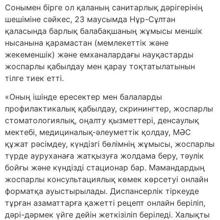
Сонымен бірге ол қаланың санитар­лық дәрігерінің
шешіміне сәйкес, 23 мау­сымда Нұр-Сұлтан
қаласында барлық балабақшаның жұмысы меншік
нысанына қарамастан (мемлекеттік және
жекеменшік) және емханалардағы науқастарды
жоспарлы қабылдау мен қарау тоқтатылатынын
тілге тиек етті.
«Оның ішінде ересектер мен балаларды
профилактикалық қабылдау, скринингтер, жоспарлы
стоматология­лық, оңалту қызметтері, денсау­лық
мектебі, медициналық-әлеумет­тік қолдау, МӘС
құжат рәсімдеу, күндізгі бөлімнің жұмысы, жоспарлы
түрде ауруханаға жатқызуға жолдама беру, тәулік
бойғы және күндізді стационар бар. Мамандардың
жоспарлы кон­суль­тациялық көмек көрсетуі онлайн
форматқа ауыстырылады. Диспансер­лік тіркеуде
тұрған азаматтарға қажетті рецепт онлайн беріліп,
дәрі-дәрмек үйге дейін жеткізіліп беріледі. Халықты