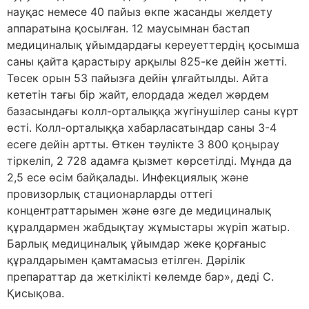
науқас немесе 40 пайыз өкпе жасанды желдету
аппаратына қосылған. 12 маусымнан бастап
медициналық ұйымдардағы кереуеттердің қосымша
саны қайта қарастыру арқылы 825-ке дейін жетті.
Төсек орын 53 пайызға дейін ұлғайтылды. Айта
кететін тағы бір жайт, елордада жедел жәрдем
базасындағы колл-орталыққа жүгінушілер саны күрт
өсті. Колл-орталыққа хабарласатындар саны 3-4
есеге дейін артты. Өткен тәулікте 3 800 қоңырау
тіркеліп, 2 728 адамға қызмет көрсетілді. Мұнда да
2,5 есе өсім байқалады. Инфекциялық және
провизорлық стационарларды оттегі
концентраттарымен және өзге де медициналық
құралдармен жабдықтау жұмыстары жүріп жатыр.
Барлық меди­циналық ұйымдар жеке қорғаныс
құралдарымен қамтамасыз етілген. Дәрі­лік
препараттар да жеткілікті көлем­де бар», деді C.
Қисықова.