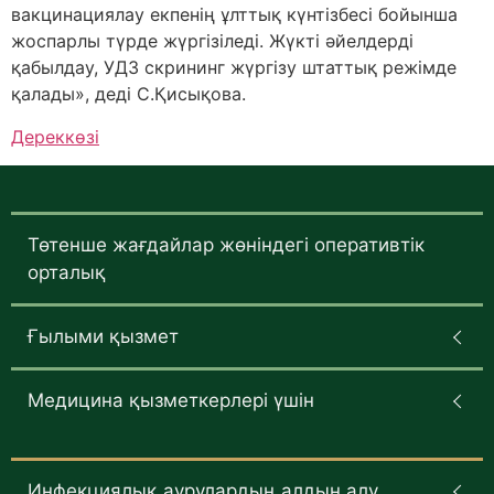
вакцинациялау екпенің ұлттық күнтізбесі бойынша
жоспарлы түрде жүргізіледі. Жүкті әйелдерді
қабылдау, УДЗ скрининг жүргізу штаттық режімде
қалады», деді С.Қисықова.
Дереккөзі
Төтенше жағдайлар жөніндегі оперативтік
орталық
Ғылыми қызмет
Медицина қызметкерлері үшін
Инфекциялық аурулардың алдын алу