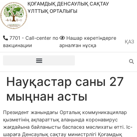
ҚОҒАМДЫҚ ДЕНСАУЛЫҚ САҚТАУ
ҰЛТТЫҚ ОРТАЛЫҒЫ
7701 - Call-center по
Нашар көретіндерге
ҚАЗ
РУС
вакцинации
арналған нұсқа
Науқастар саны 27
мыңнан асты
Президент жанындағы Орталық коммуникациялар
қызметінің ақпа­раттық алаңында коронавирус
жағдайына байланысты баспасөз мәсли­хаты өтті. Іс-
шараға Денсаулық сақтау министрлігі Қоғамдық