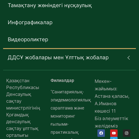
Тамақтану жөніндегі нұсқаулық
Инфографикалар
Видеороликтер
ДДСҰ жобалары мен Ұлттық жобалар
Қазақстан
Филиалдар
Мекен-
Республикасы
жайымыз:
"Санитариялық-
Денсаулық
Астана қаласы,
эпидемиологиялық
сақтау
А.Иманов
министрлігінің
сараптама және
көшесі 11
Қоғамдық
мониторинг
Біз әлеуметтік
денсаулық
ғылыми-
желідеміз
сақтау ұлттық
практикалық
орталығы