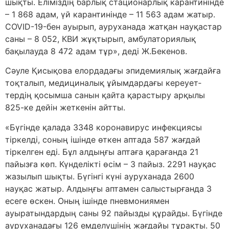
шықты. Еліміздің барлық стационарлық карантинінде
– 1 868 адам, үй карантинінде – 11 563 адам жатыр.
COVID-19-бен ауырып, ауруханада жатқан науқастар
саны – 8 052, КВИ жұқтырып, амбулаториялық
бақылауда 8 472 адам тұр», деді Ж.Бекенов.
Сәуле Қисықова елордадағы эпидемиялық жағдайға
тоқталып, медициналық ұйымдардағы кереует­
тердің қосымша санын қайта қарастыру арқылы
825-ке дейін жеткенін айтты.
«Бүгінде қалада 3348 коронавирус инфекциясы
тіркелді, соның ішінде өткен аптада 587 жағдай
тіркелген еді. Бұл алдыңғы аптаға қарағанда 21
пайызға көп. Күнделікті өсім – 3 пайыз. 2291 науқас
жазылып шықты. Бүгінгі күні ауруханада 2600
науқас жатыр. Алдыңғы аптамен салыстырғанда 3
есеге өскен. Оның ішінде пневмония­мен
ауыратындардың саны 92 па­йызды құрайды. Бүгінде
ауруханадағы 126 емделушінің жағдайы тұрақты. 50