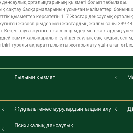
ар денсаулық орталықтарының қызметі болып табылады.
ық сақтау басқармаларының ұсынған мәліметтері бойынша
еттік қызметтер көрсететін 117 Жастар денсаулық орталық
гінген жасөспірімдер мен жастардың жалпы саны 289 44
п. Кеңес алуға жүгінген жасөспірімдер мен жастардың үлес
рдей қамту халықаралық күні денсаулық сақтаудың сенімд
ілігі туралы ақпараттылықты жоғарылату үшін атап өтілед
Ғылыми қызмет
М
Жұқпалы емес аурулардың алдын алу
Д
Психикалық денсаулық