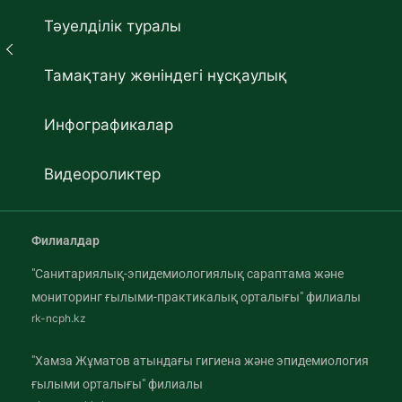
Тәуелділік туралы
Тамақтану жөніндегі нұсқаулық
Инфографикалар
Видеороликтер
Филиалдар
"Санитариялық-эпидемиологиялық сараптама және
мониторинг ғылыми-практикалық орталығы" филиалы
rk-ncph.kz
"Хамза Жұматов атындағы гигиена және эпидемиология
ғылыми орталығы" филиалы