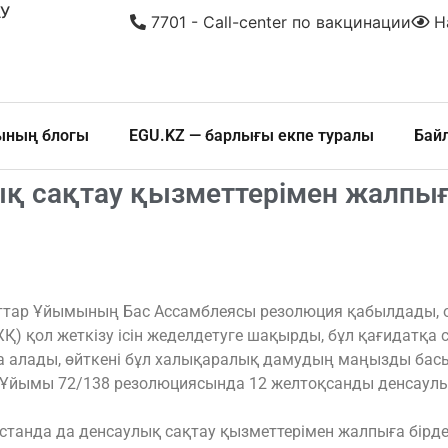
У
7701 - Call-center по вакцинации
На
шының блогы
EGU.KZ — барлығы екпе туралы
Бай
ық сақтау қызметтерімен жалпығ
ттар Ұйымының Бас Ассамблеясы резолюция қабылдады, о
) қол жеткізу ісін жеделдетуге шақырды, бұл қағидатқа 
ла алады, өйткені бұл халықаралық дамудың маңызды ба
р Ұйымы 72/138 резолюциясында 12 желтоқсанды денсаулы
ақстанда да денсаулық сақтау қызметтерімен жалпыға бір