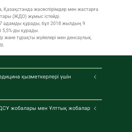
, Қазақстанда жасөспірімдер мен жастарға
тары (ЖДО) жұмыс істейді.
7 адамды құрады, бұл 2018 жылдың 9
і 5,5%-ды құрады.
і және тұрақты жүйелері мен денсаулық
і.
едицина қызметкерлері үшін
ДСҰ жобалары мен Ұлттық жобалар