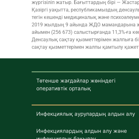
жүргізіліп жатыр. Бағыттардың бірі — Жаст
Қазіргі уақытта, республикамыздың денсаул
тегін кешенді медициналық және психоәлеум
2019 жылдың 9 айында ЖДО мамандарына жү
айымен (256 673) салыстырғанда 11,3%-ға кө
Денсаулық сақтау қызметтерімен жалпыға бі
сақтау қызметтерімен жалпы қамтылу қажетт
Төтенше жағдайлар жөніндегі
оперативтік орталық
Инфекциялық аурулардың алдын алу
Инфекциялардың алдын алу және
инфекциялық бақылау