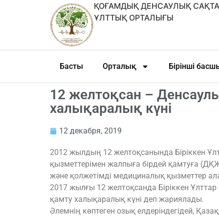
ҚОҒАМДЫҚ ДЕНСАУЛЫҚ САҚТА
ҰЛТТЫҚ ОРТАЛЫҒЫ
Басты
Орталық
Бірінші бас
12 желтоқсан – Денсаул
халықаралық күні
12 декабря, 2019
2012 жылдың 12 желтоқсанында Біріккен Ұл
қызметтерімен жалпыға бірдей қамтуға (ДҚЖҚ
және қолжетімді медициналық қызметтер а
2017 жылғы 12 желтоқсанда Біріккен Ұлтта
қамту халықаралық күні деп жариялады.
Әлемнің көптеген озық елдеріндегідей, Қаз