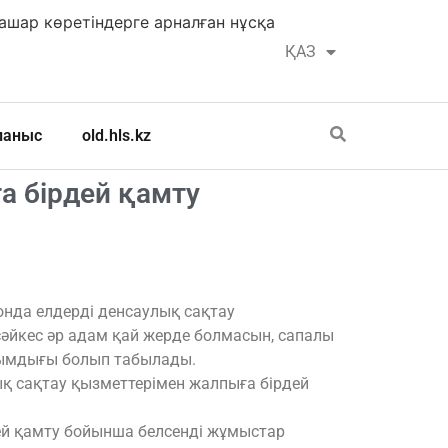
шар көретіндерге арналған нұсқа
ҚАЗ
РУС
ланыс
old.hls.kz
а бірдей қамту
нда елдерді денсаулық сақтау
сәйкес әр адам қай жерде болмасын, сапалы
сымдығы болып табылады.
қ сақтау қызметтерімен жалпыға бірдей
дей қамту бойынша белсенді жұмыстар