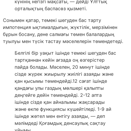
күнінің негізгі мақсаты, — дейді Ұлттық
орталықтың баспасөз қызметі.
Сонымен қатар, темекі шегуден бас тарту
импотенция ықтималдығын, жүктілік, мерзімінен
бұрын босану, дене салмағы төмен балалардың
туылуы мен түсік тастау мәселелерін төмендетеді.
Белгілі бір уақыт ішінде темекі шегуден бас
тартқаннан кейін ағзада оң өзгерістер
пайда болады. Мәселен, 20 минут ішінде
сізде жүрек жиырылу жиілігі азаяды және
қан қысымы төмендейді.12 сағат ішінде
қандағы улы газдың мөлшері қалыпты
деңгейге дейін төмендейді. 2-12 апта
ішінде сізде қан айналымы жақсарады
және өкпе функциясы күшейтіледі. 1-9 ай
ішінде жөтел мен ентігу азаяды, — деп
мәлімдеді Қоғамдық денсаулық сақтау
ұйымы.