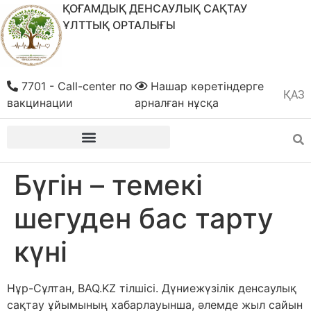
ҚОҒАМДЫҚ ДЕНСАУЛЫҚ САҚТАУ
ҰЛТТЫҚ ОРТАЛЫҒЫ
7701 - Call-center по
Нашар көретіндерге
ҚАЗ
РУС
вакцинации
арналған нұсқа
Бүгін – темекі
шегуден бас тарту
күні
Нұр-Сұлтан, BAQ.KZ тілшісі. Дүниежүзілік денсаулық
сақтау ұйымының хабарлауынша, әлемде жыл сайын