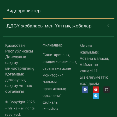
Видеороликтер
ДДСҰ жобалары мен Ұлттық жобалар
Қазақстан
Филиалдар
Мекен-
Республикасы
жайымыз:
"Санитариялық-
Денсаулық
Астана қаласы,
эпидемиологиялық
сақтау
А.Иманов
министрлігінің
сараптама және
көшесі 11
Қоғамдық
мониторинг
Біз әлеуметтік
денсаулық
ғылыми-
желідеміз
сақтау ұлттық
практикалық
орталығы
орталығы"
© Copyright 2025
филиалы
- hls.kz - all rights
rk-ncph.kz
reserved.