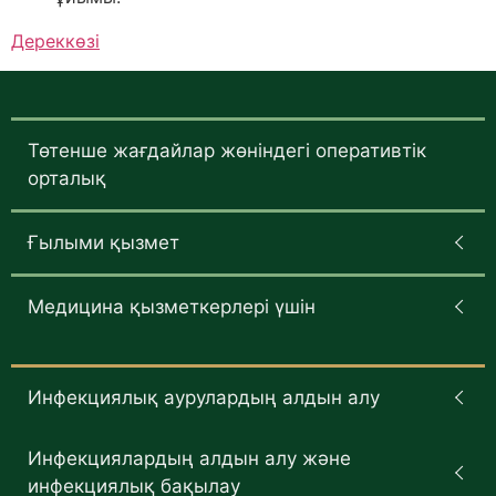
Дереккөзі
Төтенше жағдайлар жөніндегі оперативтік
орталық
Ғылыми қызмет
Медицина қызметкерлері үшін
Инфекциялық аурулардың алдын алу
Инфекциялардың алдын алу және
инфекциялық бақылау