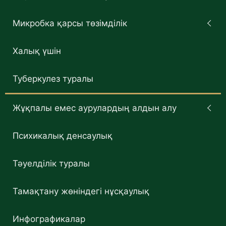
Микробка қарсы төзімділік
Халық үшін
Туберкулез туралы
Жұқпалы емес аурулардың алдын алу
Психикалық денсаулық
Тәуелділік туралы
Тамақтану жөніндегі нұсқаулық
Инфографикалар