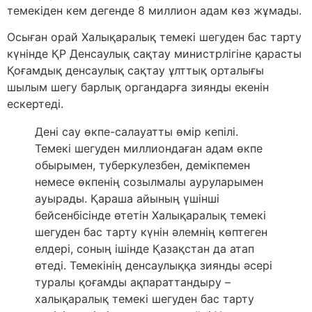
темекіден кем дегенде 8 миллион адам көз жұмады.
Осыған орай Халықаралық темекі шегуден бас тарту
күнінде ҚР Денсаулық сақтау министрлігіне қарасты
Қоғамдық денсаулық сақтау ұлттық орталығы
шылым шегу барлық органдарға зиянды екенін
ескертеді.
Дені сау өкпе-салауатты өмір кепілі.
Темекі шегуден миллиондаған адам өкпе
обырымен, туберкулезбен, демікпемен
немесе өкпенің созылмалы ауруларымен
ауырады. Қараша айының үшінші
бейсенбісінде өтетін Халықаралық темекі
шегуден бас тарту күнін әлемнің көптеген
елдері, соның ішінде Қазақстан да атап
өтеді. Темекінің денсаулыққа зиянды әсері
туралы қоғамды ақпараттандыру –
халықаралық темекі шегуден бас тарту