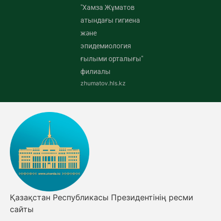
"Хамза Жұматов
атындағы гигиена
және
эпидемиология
ғылыми орталығы"
филиалы
zhumatov.hls.kz
Қазақстан Республикасы Президентінің ресми
сайты