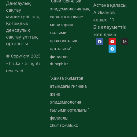
"Санитариялық-
Денсаулық
Астана қаласы,
эпидемиологиялық
сақтау
А.Иманов
министрлігінің
сараптама және
көшесі 11
Қоғамдық
мониторинг
Біз әлеуметтік
денсаулық
ғылыми-
желідеміз
сақтау ұлттық
практикалық
орталығы
орталығы"
© Copyright 2025
филиалы
- hls.kz - all rights
rk-ncph.kz
reserved.
"Хамза Жұматов
атындағы гигиена
және
эпидемиология
ғылыми орталығы"
филиалы
zhumatov.hls.kz