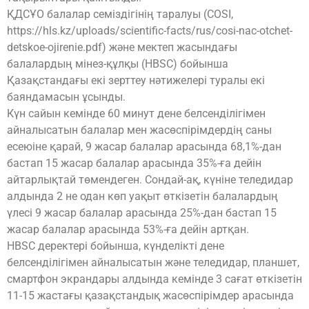
ҚДСҰО балалар семіздігінің таралуы (COSI,
https://hls.kz/uploads/scientific-facts/rus/cosi-nac-otchet-
detskoe-ojirenie.pdf) және мектеп жасындағы
балалардың мінез-құлқы (HBSC) бойынша
Қазақстандағы екі зерттеу нәтижелері туралы екі
баяндамасын ұсынды.
Күн сайын кемінде 60 минут дене белсенділігімен
айналысатын балалар мен жасөспірімдердің саны
есеюіне қарай, 9 жасар балалар арасында 68,1%-дан
бастап 15 жасар балалар арасында 35%-ға дейін
айтарлықтай төмендеген. Сондай-ақ, күніне теледидар
алдында 2 не одан көп уақыт өткізетін балалардың
үлесі 9 жасар балалар арасында 25%-дан бастап 15
жасар балалар арасында 53%-ға дейін артқан.
HBSC деректері бойынша, күнделікті дене
белсенділігімен айналысатын және теледидар, планшет,
смартфон экрандары алдында кемінде 3 сағат өткізетін
11-15 жастағы қазақстандық жасөспірімдер арасында