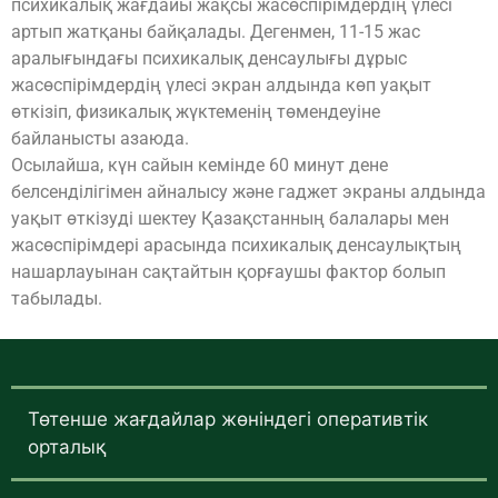
психикалық жағдайы жақсы жасөспірімдердің үлесі
артып жатқаны байқалады. Дегенмен, 11-15 жас
аралығындағы психикалық денсаулығы дұрыс
жасөспірімдердің үлесі экран алдында көп уақыт
өткізіп, физикалық жүктеменің төмендеуіне
байланысты азаюда.
Осылайша, күн сайын кемінде 60 минут дене
белсенділігімен айналысу және гаджет экраны алдында
уақыт өткізуді шектеу Қазақстанның балалары мен
жасөспірімдері арасында психикалық денсаулықтың
нашарлауынан сақтайтын қорғаушы фактор болып
табылады.
Төтенше жағдайлар жөніндегі оперативтік
орталық