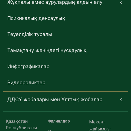
Жұқпалы емес аурулардың алдын алу
Психикалық денсаулық
Тәуелділік туралы
Тамақтану жөніндегі нұсқаулық
Инфографикалар
Видеороликтер
ДДСҰ жобалары мен Ұлттық жобалар
Қазақстан
Филиалдар
Мекен-
Республикасы
жайымыз: