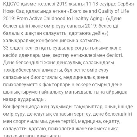
ҚДСҰО қызметкерлері 2019 жылғы 11-13 сәуірде Сербия
Нови Сад қаласында өткен «Exercise and Quality of Life
2019: From Active Childhood to Healthy Aging» («Дене
белсенділігі және өмір сүру сапасы 2019: белсенді
балалық шақтан салауатты қартаюға дейін»)
халықаралық конференциясына қатысты.
33 елден келген қатысушылар соңғы ғылыми және
кәсіби идеяларымен, зерттеу нәтижелерімен бөлісті.
Дене белсенділігі және денсаулық саласындағы
тәжірибелермен алмасты, бұл ретте өмір сүру
сапасының биологиялық, медициналық және
психоәлеуметтік факторларын ескере отырып дене
шынықтырумен айналысу маңыздылығына айрықша
назар аударылды.
Конференцияда кең ауқымды тақырыптар, оның ішінде
өмір сүру, денсаулық сапасын зерттеу, дене белсенділігі
мен спорт ғылымы, дене тәртібі, медицина, оңалту,
салауатты қартаю, психология және биомеханика
тақырыптары қамтылды.