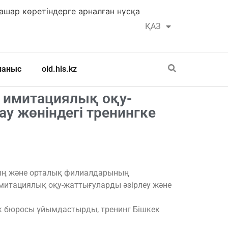
шар көретіндерге арналған нұсқа
ҚАЗ
РУС
ланыс
old.hls.kz
 имитациялық оқу-
ау жөніндегі тренингке
ның және орталық филиалдарының
имитациялық оқу-жаттығуларды әзірлеу және
лік бюросы ұйымдастырды, тренинг Бішкек