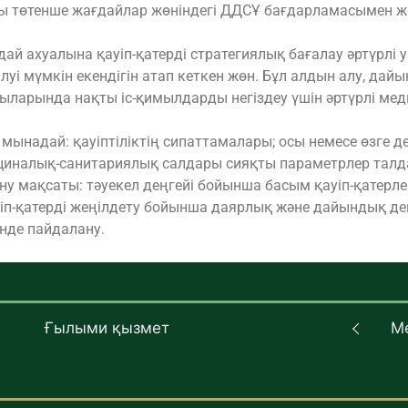
 төтенше жағдайлар жөніндегі ДДСҰ бағдарламасымен және
й ахуалына қауіп-қатерді стратегиялық бағалау әртүрлі уа
зілуі мүмкін екендігін атап кеткен жөн. Бұл алдын алу, д
атыларында нақты іс-қимылдарды негіздеу үшін әртүрлі ме
мынадай: қауіптіліктің сипаттамалары; осы немесе өзге де 
дициналық-санитариялық салдары сияқты параметрлер тал
ну мақсаты: тәуекел деңгейі бойынша басым қауіп-қатерле
ауіп-қатерді жеңілдету бойынша даярлық және дайындық де
нде пайдалану.
Ғылыми қызмет
М