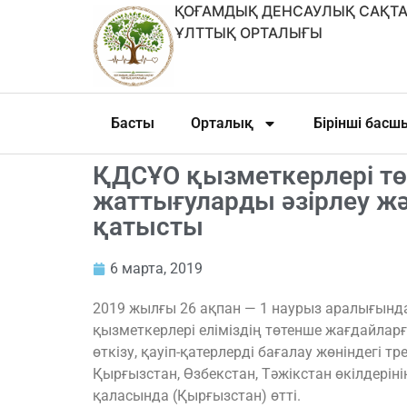
ҚОҒАМДЫҚ ДЕНСАУЛЫҚ САҚТА
ҰЛТТЫҚ ОРТАЛЫҒЫ
Басты
Орталық
Бірінші бас
ҚДСҰО қызметкерлері тө
жаттығуларды әзірлеу жән
қатысты
6 марта, 2019
2019 жылғы 26 ақпан — 1 наурыз аралығын
қызметкерлері еліміздің төтенше жағдайлар
өткізу, қауіп-қатерлерді бағалау жөніндегі т
Қырғызстан, Өзбекстан, Тәжікстан өкілдерін
қаласында (Қырғызстан) өтті.