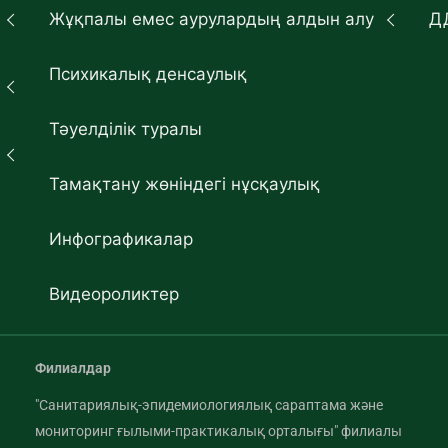
Жұқпалы емес аурулардың алдын алу
Д
Психикалық денсаулық
Тәуелділік туралы
Тамақтану жөніндегі нұсқаулық
Инфографикалар
Видеороликтер
Филиалдар
"Санитариялық-эпидемиологиялық сараптама және
мониторинг ғылыми-практикалық орталығы" филиалы