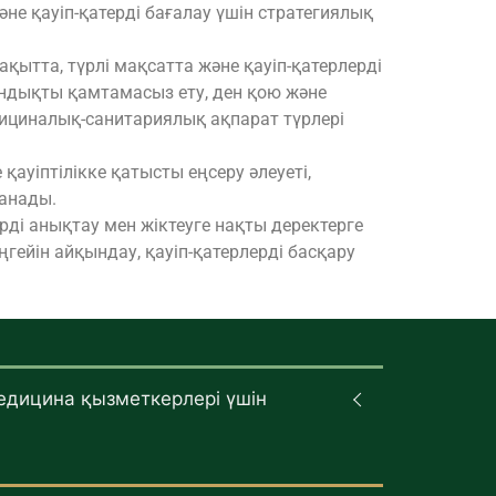
 қауіп-қатерді бағалау үшін стратегиялық
қытта, түрлі мақсатта және қауіп-қатерлерді
айындықты қамтамасыз ету, ден қою және
дициналық-санитариялық ақпарат түрлері
қауіптілікке қатысты еңсеру әлеуеті,
данады.
рді анықтау мен жіктеуге нақты деректерге
ңгейін айқындау, қауіп-қатерлерді басқару
едицина қызметкерлері үшін