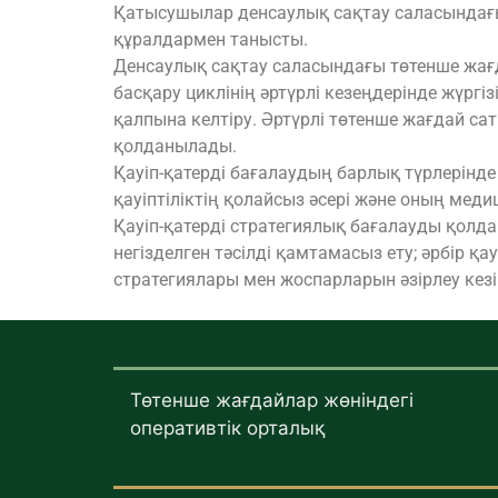
Қатысушылар денсаулық сақтау саласындағы
құралдармен танысты.
Денсаулық сақтау саласындағы төтенше жағда
басқару циклінің әртүрлі кезеңдерінде жүргі
қалпына келтіру. Әртүрлі төтенше жағдай с
қолданылады.
Қауіп-қатерді бағалаудың барлық түрлерінде 
қауіптіліктің қолайсыз әсері және оның ме
Қауіп-қатерді стратегиялық бағалауды қолда
негізделген тәсілді қамтамасыз ету; әрбір қ
стратегиялары мен жоспарларын әзірлеу кезі
Төтенше жағдайлар жөніндегі
оперативтік орталық