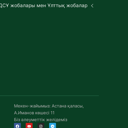
ДСҰ жобалары мен Ұлттық жобалар
Мекен-жайымыз: Астана қаласы,
А.Иманов көшесі 11
Біз әлеуметтік желідеміз