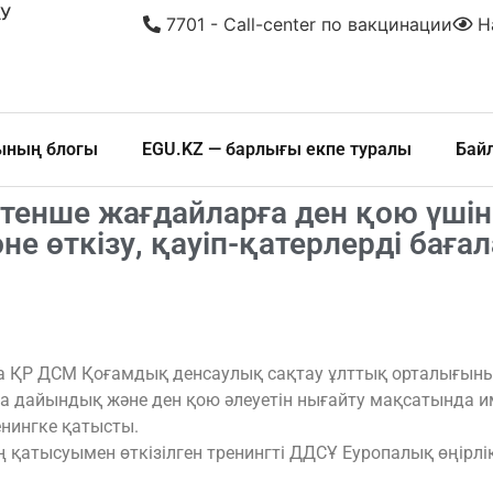
У
7701 - Call-center по вакцинации
На
шының блогы
EGU.KZ — барлығы екпе туралы
Бай
тенше жағдайларға ден қою үшін
е өткізу, қауіп-қатерлерді бағал
да ҚР ДСМ Қоғамдық денсаулық сақтау ұлттық орталығы
ға дайындық және ден қою әлеуетін нығайту мақсатында 
ренингке қатысты.
ің қатысуымен өткізілген тренингті ДДСҰ Еуропалық өңір