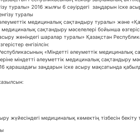
ізу туралы» 2016 жылғы 6 сәуірдегі заңдарын іске ас
енгізу туралы
 әлеуметтік медициналық сақтандыру туралы» және «Қ
ік медициналық сақтандыру мәселелері бойынша өзгері
 асыру жөніндегі шаралар туралы» Қазақстан Республи
ерістер енгізілсін:
н Республикасының «Міндетті әлеуметтік медициналық 
еріне міндетті әлеуметтік медициналық сақтандыру мә
 16 қарашадағы заңдарын іске асыру мақсатында қабыл
жазылсын:
ру жүйесіндегі медициналық көмектің тізбесін бекіту
сы