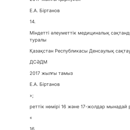
Е.А. Біртанов
14.
Міндетті әлеуметтік медициналық сақтанд
туралы
Қазақстан Республикасы Денсаулық сақтау
ДСӘДМ
2017 жылғы тамыз
Е.А. Біртанов
»;
реттік нөмірі 16 және 17-жолдар мынадай
«
16.