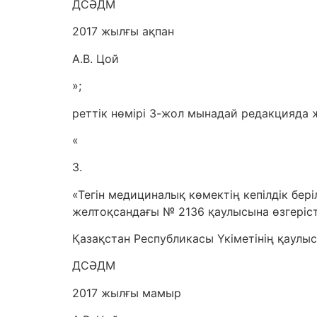
ДСӘДМ
2017 жылғы ақпан
А.В. Цой
»;
реттік нөмірі 3-жол мынадай редакцияда 
«
3.
«Тегін медициналық көмектің кепілдік бері
желтоқсандағы № 2136 қаулысына өзгеріст
Қазақстан Республикасы Үкіметінің қаулы
ДСӘДМ
2017 жылғы мамыр