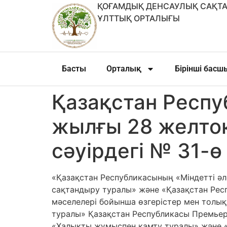
ҚОҒАМДЫҚ ДЕНСАУЛЫҚ САҚТА
ҰЛТТЫҚ ОРТАЛЫҒЫ
Басты
Орталық
Бірінші бас
Қазақстан Респу
жылғы 28 желто
сәуірдегі № 31-ө
«Қазақстан Республикасының «Міндетті ә
сақтандыру туралы» және «Қазақстан Респ
мәселелері бойынша өзгерістер мен толық
туралы» Қазақстан Республикасы Премьер
«Халықты жұмыспен қамту туралы» және «