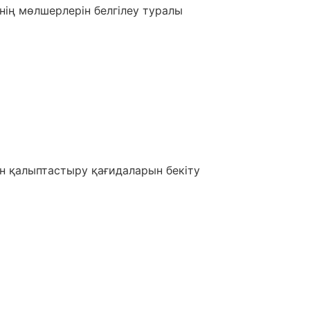
ің мөлшерлерін белгілеу туралы
н қалыптастыру қағидаларын бекіту