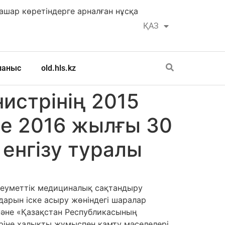
шар көретіндерге арналған нұсқа
ҚАЗ
РУС
ланыс
old.hls.kz
истрінің 2015
е 2016 жылғы 30
 енгізу туралы
әлеуметтік медициналық сақтандыру
дарын іске асыру жөніндегі шаралар
және «Қазақстан Республикасының
ріне халықты жұмыспен қамту мәселелері