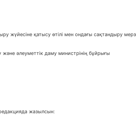
ыру жүйесіне қатысу өтілі мен ондағы сақтандыру мерз
 және әлеуметтік даму министрінің бұйрығы
 редакцияда жазылсын: