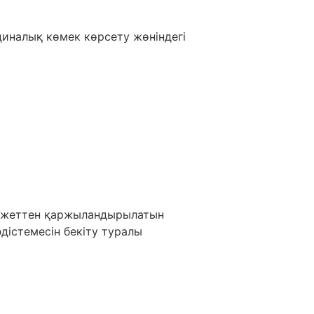
циналық көмек көрсету жөніндегі
бюджеттен қаржыландырылатын
дістемесін бекіту туралы