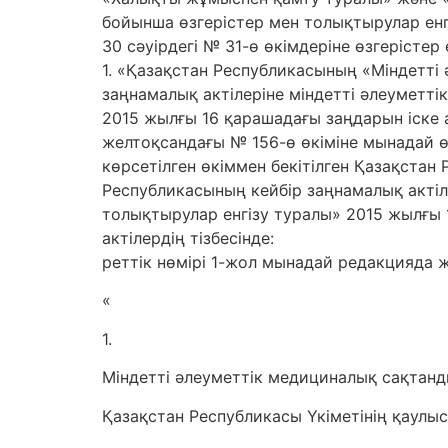
бойынша өзгерістер мен толықтырулар енг
30 сәуірдегі № 31-ө өкімдеріне өзгерістер 
1. «Қазақстан Республикасының «Міндетті
заңнамалық актілеріне міндетті әлеуметт
2015 жылғы 16 қарашадағы заңдарын іске
желтоқсандағы № 156-ө өкіміне мынадай өзг
көрсетілген өкіммен бекітілген Қазақста
Республикасының кейбір заңнамалық актіл
толықтырулар енгізу туралы» 2015 жылғы
актілердің тізбесінде:
реттік нөмірі 1-жол мынадай редакцияда 
«
1.
Міндетті әлеуметтік медициналық сақтанды
Қазақстан Республикасы Үкіметінің қаулы