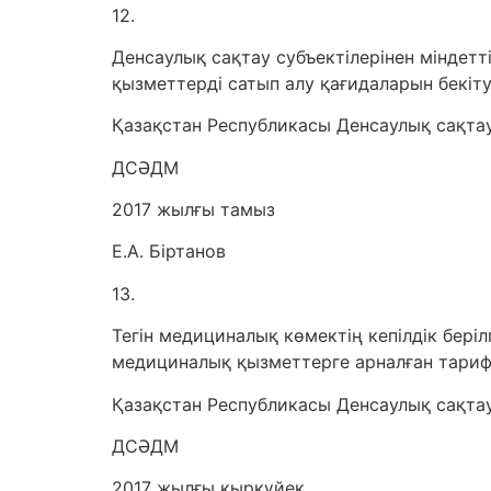
12.
Денсаулық сақтау субъектілерінен міндет
қызметтерді сатып алу қағидаларын бекіт
Қазақстан Республикасы Денсаулық сақтау
ДСӘДМ
2017 жылғы тамыз
Е.А. Біртанов
13.
Тегін медициналық көмектің кепілдік бер
медициналық қызметтерге арналған тарифт
Қазақстан Республикасы Денсаулық сақтау
ДСӘДМ
2017 жылғы қыркүйек