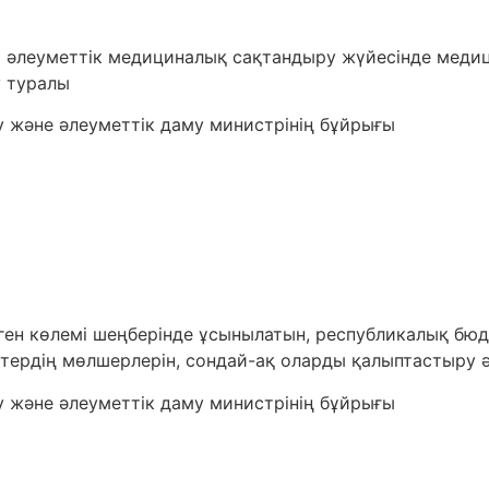
ті әлеуметтік медициналық сақтандыру жүйесінде меди
у туралы
 және әлеуметтік даму министрінің бұйрығы
ілген көлемі шеңберінде ұсынылатын, республикалық 
ердің мөлшерлерін, сондай-ақ оларды қалыптастыру ә
 және әлеуметтік даму министрінің бұйрығы