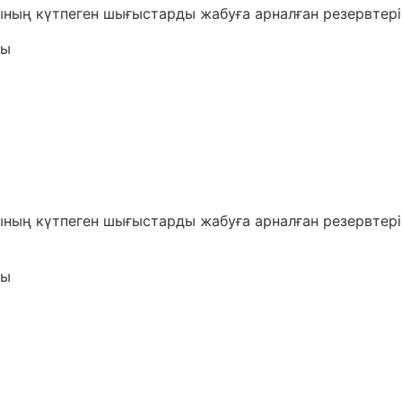
ның күтпеген шығыстарды жабуға арналған резервтерін
сы
ның күтпеген шығыстарды жабуға арналған резервтері
сы