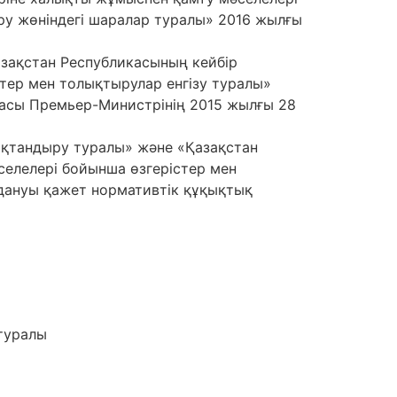
ыру жөніндегі шаралар туралы» 2016 жылғы
азақстан Республикасының кейбір
стер мен толықтырулар енгізу туралы»
касы Премьер-Министрінің 2015 жылғы 28
сақтандыру туралы» және «Қазақстан
селелері бойынша өзгерістер мен
дануы қажет нормативтік құқықтық
 туралы