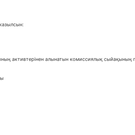
жазылсын:
ының активтерінен алынатын комиссиялық сыйақының 
сы