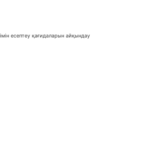
імін есептеу қағидаларын айқындау