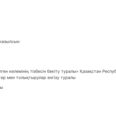
жазылсын:
лген көлемінің тізбесін бекіту туралы» Қазақстан Респ
ер мен толықтырулар енгізу туралы
сы