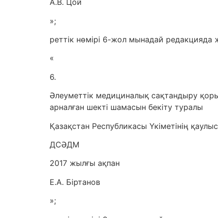
А.В. Цой
»;
реттік нөмірі 6-жол мынадай редакцияда 
«
6.
Әлеуметтік медициналық сақтандыру қор
арналған шекті шамасын бекіту туралы
Қазақстан Республикасы Үкіметінің қаулы
ДСӘДМ
2017 жылғы ақпан
Е.А. Біртанов
»;