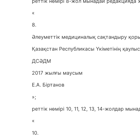
реттік нөмірі 8-жол мынадай редакцияда 
«
8.
Әлеуметтік медициналық сақтандыру қоры
Қазақстан Республикасы Үкіметінің қаулы
ДСӘДМ
2017 жылғы маусым
Е.А. Біртанов
»;
реттік нөмірі 10, 11, 12, 13, 14-жолдар мы
«
10.