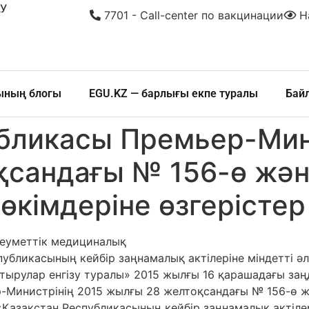
У
7701 - Call-center по вакцинации
На
шының блогы
EGU.KZ — барлығы екпе туралы
Бай
бликасы Премьер-Мин
қсандағы № 156-ө жән
 өкімдеріне өзгерістер
леуметтік медициналық
убликасының кейбір заңнамалық актілеріне міндетті 
тырулар енгізу туралы» 2015 жылғы 16 қарашадағы заң
-Министрінің 2015 жылғы 28 желтоқсандағы № 156-ө 
Қазақстан Республикасының кейбір заңнамалық актіле