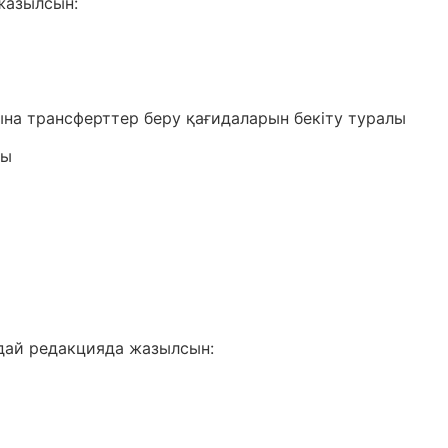
жазылсын:
на трансферттер беру қағидаларын бекіту туралы
сы
надай редакцияда жазылсын: