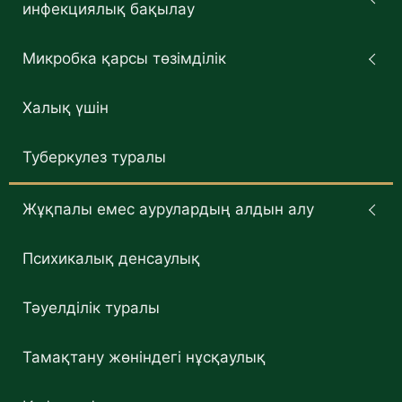
инфекциялық бақылау
Микробка қарсы төзімділік
Халық үшін
Туберкулез туралы
Жұқпалы емес аурулардың алдын алу
Психикалық денсаулық
Тәуелділік туралы
Тамақтану жөніндегі нұсқаулық