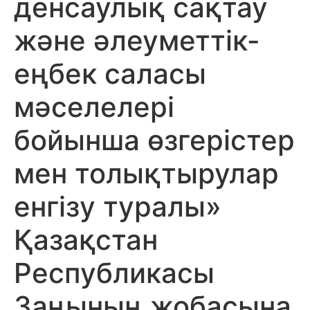
денсаулық сақтау
және әлеуметтік-
еңбек саласы
мәселелері
бойынша өзгерістер
мен толықтырулар
енгізу туралы»
Қазақстан
Республикасы
Заңының жобасына