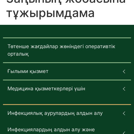
тұжырымдама
Төтенше жағдайлар жөніндегі оперативтік
орталық
Ғылыми қызмет
Медицина қызметкерлері үшін
Инфекциялық аурулардың алдын алу
Инфекциялардың алдын алу және