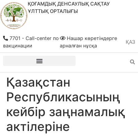
ҚОҒАМДЫҚ ДЕНСАУЛЫҚ САҚТАУ
ҰЛТТЫҚ ОРТАЛЫҒЫ
7701 - Call-center по
Нашар көретіндерге
ҚАЗ
РУС
вакцинации
арналған нұсқа
Қазақстан
Республикасының
кейбір заңнамалық
актілеріне