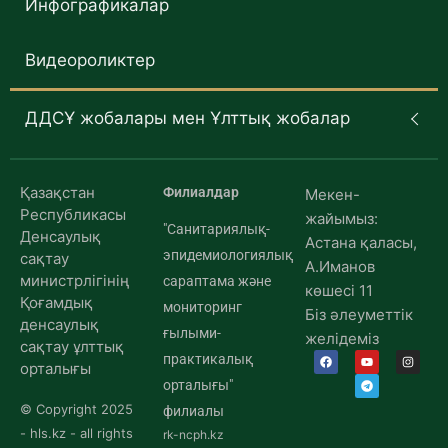
Инфографикалар
Видеороликтер
ДДСҰ жобалары мен Ұлттық жобалар
Қазақстан
Филиалдар
Мекен-
Республикасы
жайымыз:
"Санитариялық-
Денсаулық
Астана қаласы,
эпидемиологиялық
сақтау
А.Иманов
министрлігінің
сараптама және
көшесі 11
Қоғамдық
мониторинг
Біз әлеуметтік
денсаулық
ғылыми-
желідеміз
сақтау ұлттық
практикалық
орталығы
орталығы"
© Copyright 2025
филиалы
- hls.kz - all rights
rk-ncph.kz