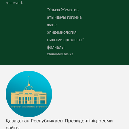
reserved.
"Хамза Жұматов
атындағы гигиена
және
эпидемиология
ғылыми орталығы"
филиалы
zhumatov.hls.kz
Қазақстан Республикасы Президентінің ресми
сайты