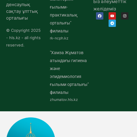
Біз әлеуметтік
денсаулық
ғылыми-
желідеміз
сақтау ұлттық
практикалық
орталығы
орталығы"
© Copyright 2025
филиалы
- hls.kz - all rights
rk-ncph.kz
reserved.
"Хамза Жұматов
атындағы гигиена
және
эпидемиология
ғылыми орталығы"
филиалы
zhumatov.hls.kz