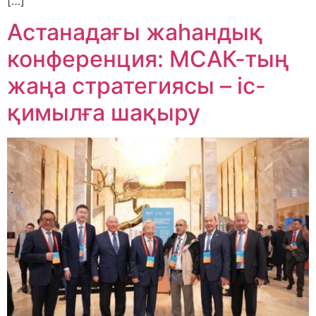
[…]
Астанадағы жаһандық
конференция: МСАК-тың
жаңа стратегиясы – іс-
қимылға шақыру