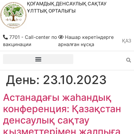
ҚОҒАМДЫҚ ДЕНСАУЛЫҚ САҚТАУ
ҰЛТТЫҚ ОРТАЛЫҒЫ
7701 - Call-center по
Нашар көретіндерге
ҚАЗ
РУС
вакцинации
арналған нұсқа
День:
23.10.2023
Астанадағы жаһандық
конференция: Қазақстан
денсаулық сақтау
қызметтерімен жалпыға