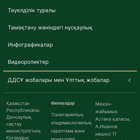
Тәуелділік туралы
Тамақтану жөніндегі нұсқаулық
Инфографикалар
Видеороликтер
ДДСҰ жобалары мен Ұлттық жобалар
Қазақстан
Филиалдар
Мекен-
Республикасы
жайымыз:
"Санитариялық-
Денсаулық
Астана қаласы,
эпидемиологиялық
сақтау
А.Иманов
министрлігінің
сараптама және
көшесі 11
Қоғамдық
мониторинг