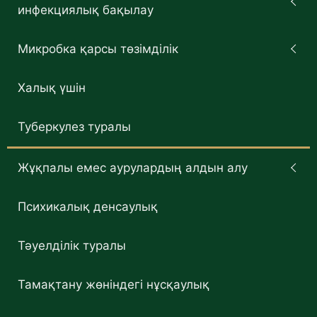
инфекциялық бақылау
Микробка қарсы төзімділік
Халық үшін
Туберкулез туралы
Жұқпалы емес аурулардың алдын алу
Психикалық денсаулық
Тәуелділік туралы
Тамақтану жөніндегі нұсқаулық