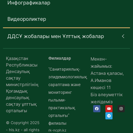
Инфографикалар
Видеороликтер
ДДСҰ жобалары мен Ұлттық жобалар
Қазақстан
Филиалдар
Мекен-
Республикасы
жайымыз:
"Санитариялық-
Денсаулық
Астана қаласы,
эпидемиологиялық
сақтау
А.Иманов
министрлігінің
сараптама және
көшесі 11
Қоғамдық
мониторинг
Біз әлеуметтік
денсаулық
ғылыми-
желідеміз
сақтау ұлттық
практикалық
орталығы
орталығы"
© Copyright 2025
филиалы
- hls.kz - all rights
rk-ncph.kz