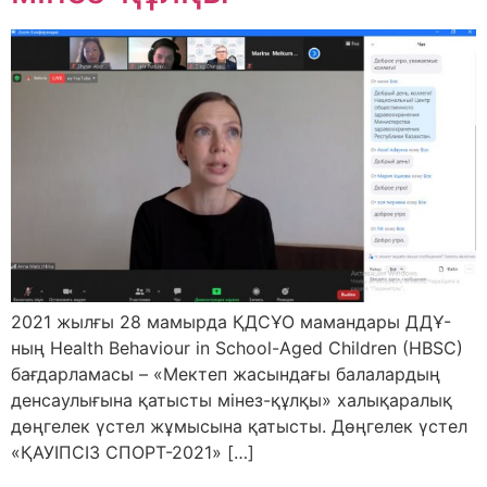
2021 жылғы 28 мамырда ҚДСҰО мамандары ДДҰ-
ның Health Behaviour in School-Aged Children (HBSC)
бағдарламасы – «Мектеп жасындағы балалардың
денсаулығына қатысты мінез-құлқы» халықаралық
дөңгелек үстел жұмысына қатысты. Дөңгелек үстел
«ҚАУІПСІЗ СПОРТ-2021» […]