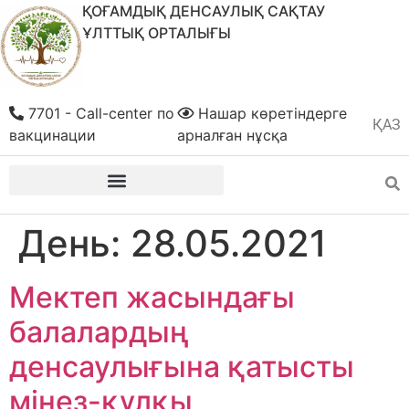
ҚОҒАМДЫҚ ДЕНСАУЛЫҚ САҚТАУ
ҰЛТТЫҚ ОРТАЛЫҒЫ
7701 - Call-center по
Нашар көретіндерге
ҚАЗ
РУС
вакцинации
арналған нұсқа
День:
28.05.2021
Мектеп жасындағы
балалардың
денсаулығына қатысты
мінез-құлқы