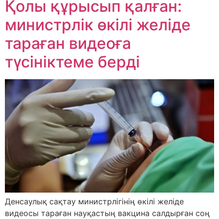
Қолы құрысып қалған:
министрлік өкілі желіде
тараған видеоға
түсініктеме берді
Денсаулық сақтау министрлігінің өкілі желіде
видеосы тараған науқастың вакцина салдырған соң