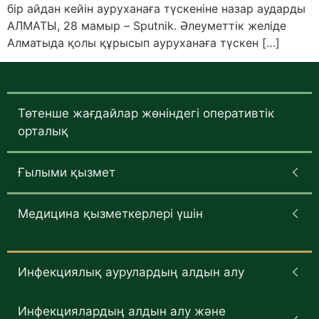
бір айдан кейін ауруханаға түскеніне назар аударды
АЛМАТЫ, 28 мамыр – Sputnik. Әлеуметтік желіде
Алматыда қолы құрысып ауруханаға түскен […]
Төтенше жағдайлар жөніндегі оперативтік
орталық
Ғылыми қызмет
Медицина қызметкерлері үшін
Инфекциялық аурулардың алдын алу
Инфекциялардың алдын алу және