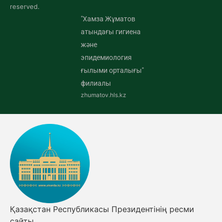
reserved.
"Хамза Жұматов
атындағы гигиена
және
эпидемиология
ғылыми орталығы"
филиалы
zhumatov.hls.kz
Қазақстан Республикасы Президентінің ресми
сайты