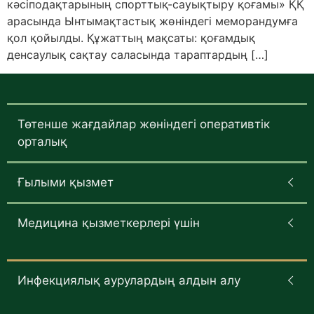
кәсіподақтарының спорттық-сауықтыру қоғамы» ҚҚ
арасында Ынтымақтастық жөніндегі меморандумға
қол қойылды. Құжаттың мақсаты: қоғамдық
денсаулық сақтау саласында тараптардың […]
Төтенше жағдайлар жөніндегі оперативтік
орталық
Ғылыми қызмет
Медицина қызметкерлері үшін
Инфекциялық аурулардың алдын алу