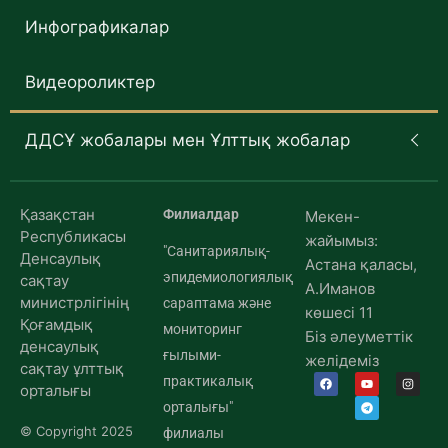
Инфографикалар
Видеороликтер
ДДСҰ жобалары мен Ұлттық жобалар
Қазақстан
Филиалдар
Мекен-
Республикасы
жайымыз:
"Санитариялық-
Денсаулық
Астана қаласы,
эпидемиологиялық
сақтау
А.Иманов
министрлігінің
сараптама және
көшесі 11
Қоғамдық
мониторинг
Біз әлеуметтік
денсаулық
ғылыми-
желідеміз
сақтау ұлттық
практикалық
орталығы
орталығы"
© Copyright 2025
филиалы