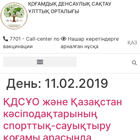
ҚОҒАМДЫҚ ДЕНСАУЛЫҚ САҚТАУ
ҰЛТТЫҚ ОРТАЛЫҒЫ
7701 - Call-center по
Нашар көретіндерге
ҚАЗ
РУС
вакцинации
арналған нұсқа
День:
11.02.2019
ҚДСҰО және Қазақстан
кәсіподақтарының
спорттық-сауықтыру
қоғамы арасында