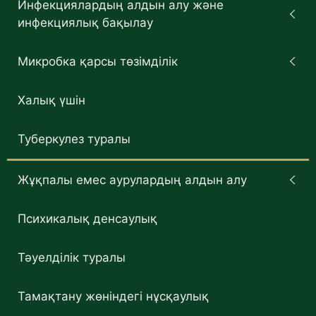
Инфекциялардың алдын алу және
инфекциялық бақылау
Микробка қарсы төзімділік
Халық үшін
Туберкулез туралы
Жұқпалы емес аурулардың алдын алу
Психикалық денсаулық
Тәуелділік туралы
Тамақтану жөніндегі нұсқаулық