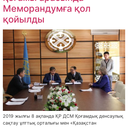
Меморандумға қол
қойылды
2019 жылғы 8 ақпанда ҚР ДСМ Қоғамдық денсаулық
сақтау ұлттық орталығы мен «Қазақстан