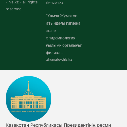
- hls.kz - all rights
rk-ncph.kz
reserved.
"Хамза Жұматов
атындағы гигиена
және
эпидемиология
ғылыми орталығы"
филиалы
zhumatov.hls.kz
Қазақстан Республикасы Президентінің ресми