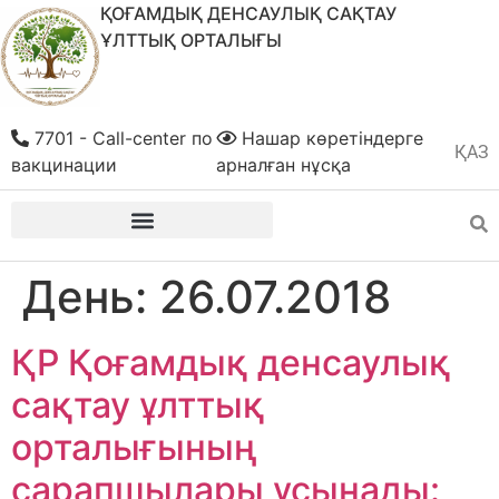
ҚОҒАМДЫҚ ДЕНСАУЛЫҚ САҚТАУ
ҰЛТТЫҚ ОРТАЛЫҒЫ
7701 - Call-center по
Нашар көретіндерге
ҚАЗ
РУС
вакцинации
арналған нұсқа
День:
26.07.2018
ҚР Қоғамдық денсаулық
сақтау ұлттық
орталығының
сарапшылары ұсынады: