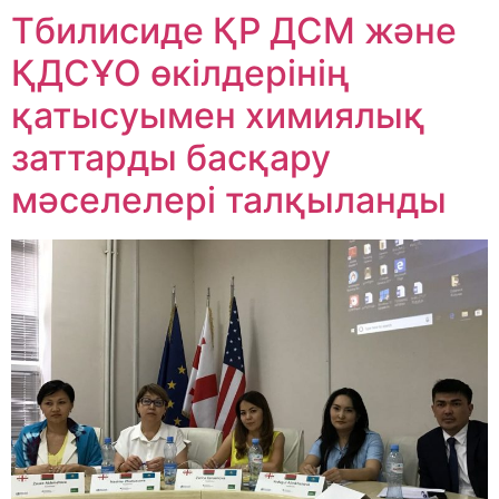
Тбилисиде ҚР ДСМ және
ҚДСҰО өкілдерінің
қатысуымен химиялық
заттарды басқару
мәселелері талқыланды