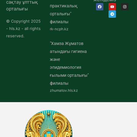
сақтау ұлттық
практикалық
орталығы
орталығы"
© Copyright 2025
филиалы
- hls.kz - all rights
rk-ncph.kz
reserved.
"Хамза Жұматов
атындағы гигиена
және
эпидемиология
ғылыми орталығы"
филиалы
zhumatov.hls.kz