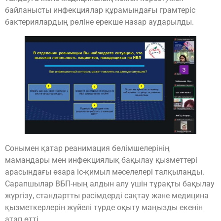
байланысты инфекциялар құрамындағы грамтеріс
бактериялардың рөліне ерекше назар аударылды.
Сонымен қатар реанимация бөлімшелерінің
мамандары мен инфекциялық бақылау қызметтері
арасындағы өзара іс-қимыл мәселелері талқыланды.
Сарапшылар ВБП-ның алдын алу үшін тұрақты бақылау
жүргізу, стандартты рәсімдерді сақтау және медицина
қызметкерлерін жүйелі түрде оқыту маңызды екенін
атап өтті.