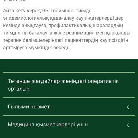
Айта кету керек, ВБП бойынша тиімді
эпидемиологиялық қадағалау қауіп-қатерлерді дер
кезінде анықтауға, профилактикалық шаралардың
тиімділігін бағалауға және реанимация мен қарқынды
терапия бөлімшелеріндегі пациенттердің қауіпсіздігін
арттыруға мүмкіндік береді.
Төтенше жағдайлар жөніндегі оперативтік
орталық
Ғылыми қызмет
Медицина қызметкерлері үшін