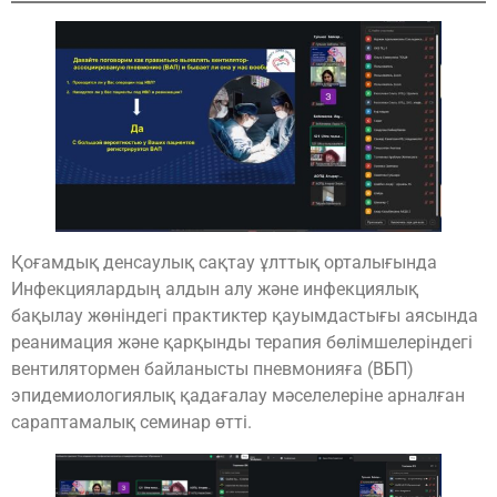
Қоғамдық денсаулық сақтау ұлттық орталығында
Инфекциялардың алдын алу және инфекциялық
бақылау жөніндегі практиктер қауымдастығы аясында
реанимация және қарқынды терапия бөлімшелеріндегі
вентилятормен байланысты пневмонияға (ВБП)
эпидемиологиялық қадағалау мәселелеріне арналған
сараптамалық семинар өтті.