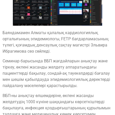
Баяндамамен Алматы қалалық кардиологиялық
орталығының эпидемиологы, FETP бағдарламасының
түлегі, қоғамдық денсаулық сақтау магистрі Эльвира
Ибрагимова сөз сөйледі.
Семинар барысында ВБП жағдайларын анықтау және
тіркеу, өкпені жасанды желдету аппаратындағы
пациенттерді бақылау, сондай-ақ тәуекелдерді бағалау
мен шешім қабылдауда эпидемиологиялық деректерді
пайдалану мәселелері қарастырылды.
ВБП-ны анықтау өлшемдеріне, өкпені жасанды
желдетудің 1000 күніне шаққандағы көрсеткіштерді
бақылауға, инфекция қоздырғыштарының құрылымын
талдауға және медициналық көмек көрсетумен