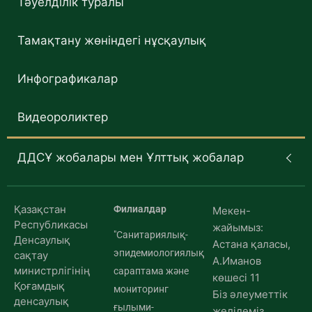
Тәуелділік туралы
Тамақтану жөніндегі нұсқаулық
Инфографикалар
Видеороликтер
ДДСҰ жобалары мен Ұлттық жобалар
Қазақстан
Филиалдар
Мекен-
Республикасы
жайымыз:
"Санитариялық-
Денсаулық
Астана қаласы,
эпидемиологиялық
сақтау
А.Иманов
министрлігінің
сараптама және
көшесі 11
Қоғамдық
мониторинг
Біз әлеуметтік
денсаулық
ғылыми-
желідеміз