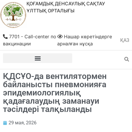
ҚОҒАМДЫҚ ДЕНСАУЛЫҚ САҚТАУ
ҰЛТТЫҚ ОРТАЛЫҒЫ
7701 - Call-center по
Нашар көретіндерге
ҚАЗ
РУС
вакцинации
арналған нұсқа
ҚДСҰО-да вентилятормен
байланысты пневмонияға
эпидемиологиялық
қадағалаудың заманауи
тәсілдері талқыланды
29 мая, 2026