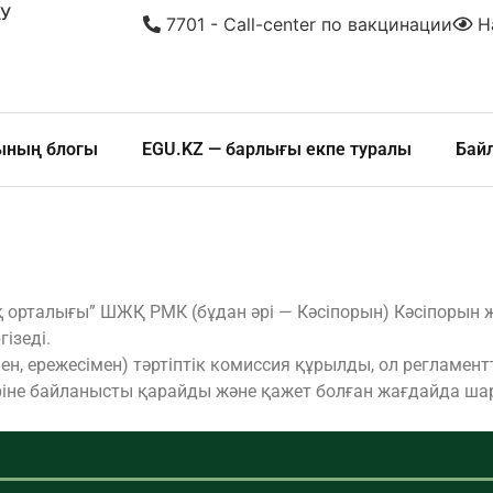
У
7701 - Call-center по вакцинации
На
шының блогы
EGU.KZ — барлығы екпе туралы
Бай
орталығы” ШЖҚ РМК (бұдан әрі — Кәсіпорын) Кәсіпорын жұ
ізеді.
, ережесімен) тәртіптік комиссия құрылды, ол регламентте
іне байланысты қарайды және қажет болған жағдайда ша