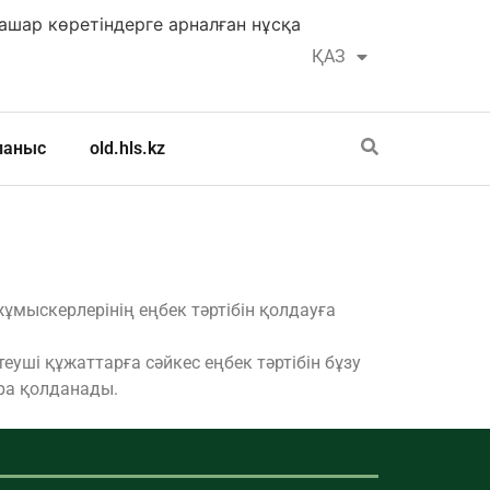
шар көретіндерге арналған нұсқа
ҚАЗ
РУС
ланыс
old.hls.kz
мыскерлерінің еңбек тәртібін қолдауға
уші құжаттарға сәйкес еңбек тәртібін бұзу
ра қолданады.