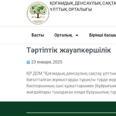
ҚОҒАМДЫҚ ДЕНСАУЛЫҚ САҚТА
ҰЛТТЫҚ ОРТАЛЫҒЫ
Басты
Орталық
Бірінші бас
Тәртіптік жауапкершілік
23 января, 2025
ҚР ДСМ “Қоғамдық денсаулық сақтау ұлттық 
бағытталған жұмыстарды тұрақты түрде жүрг
Кәсіпорынның ішкі құжаттарымен (бұйрығымен
жағдайлары туындаған кезде бұзушылық түр