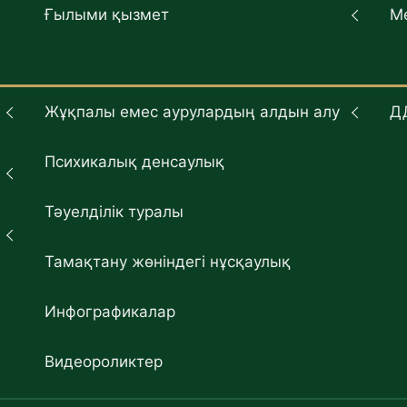
Ғылыми қызмет
М
Жұқпалы емес аурулардың алдын алу
Д
Психикалық денсаулық
Тәуелділік туралы
Тамақтану жөніндегі нұсқаулық
Инфографикалар
Видеороликтер