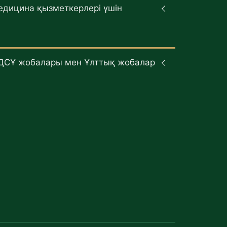
едицина қызметкерлері үшін
ДСҰ жобалары мен Ұлттық жобалар