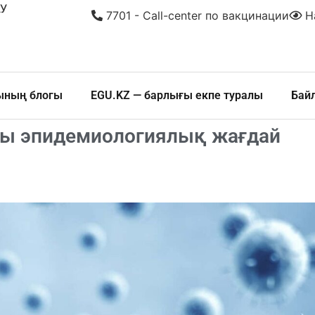
У
7701 - Call-center по вакцинации
На
шының блогы
EGU.KZ — барлығы екпе туралы
Бай
ғы эпидемиологиялық жағдай