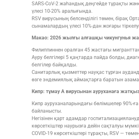
SARS-CoV-2 жаһандық деңгейде тұрақты және
үлесі 10-20% аралығында.
RSV вирусының белсенділігі төмен, бірақ Ор
сынамалардың үлесі 10%-дан жоғары тіркелу
Макао: 2026 жылғы алғашқы чикунгунья ж
Филиппиннен оралған 45 жастағы мигрантта
Ауру белгілері 5 қаңтарда пайда болды, диа
белгілер байқалды.
Санитарлық қызметтер науқас тұрған аудан
өзге эндемиялық аймақтарға баратын азама
Кипр: тұмау A вирусынан ауруханаға жатқыз
Кипр ауруханаларындағы бөлімшелер 90%-ға 
байланысты.
Негізінен қарт адамдар госпитализациялан
көрсеткіштер наурызға дейін сақталуы мүмкі
COVID-19 көрсеткіштері тұрақты, RSV — төмен