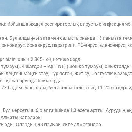
ика бойынша жедел респираторлық вирустық инфекциямен
ған. Бұл алдыңғы аптамен салыстырғанда 13 пайызға төме
 риновирус, бокавирус, парагрипп, РС-вирус, аденовирус,
зіліп, оның 2 865-і оң нәтиже берді.
г тұмауы), 4 жағдай – A(H1N1) (шошқа тұмауы) анықталды.
еңгейі Маңғыстау, Түркістан, Жетісу, Солтүстік Қазақст
нт қалаларында байқалуда.
72 739 адам екпе алды, бұл жалпы халықтың 11,1%-ын құрай
Бұл көрсеткіш бір апта ішінде 1,3 есеге артты. Аурудың е
е Алматы қалалары.
уырды. Олардың 98 пайызы екпе алмағандар.