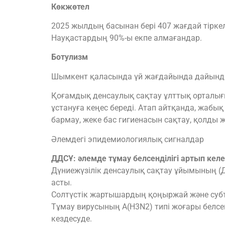
Көкжөтел
2025 жылдың басынан бері 407 жағдай тіркел
Науқастардың 90%-ы екпе алмағандар.
Ботулизм
Шымкент қаласында үй жағдайында дайындал
Қоғамдық денсаулық сақтау ұлттық орталы
ұстануға кеңес береді. Атап айтқанда, жабық
бармау, жеке бас гигиенасын сақтау, қолды 
Әлемдегі эпидемиологиялық сигналдар
ДДСҰ: әлемде тұмау белсенділігі артып келе
Дүниежүзілік денсаулық сақтау ұйымының (
асты.
Солтүстік жартышардың қоңыржай және субт
Тұмау вирусының A(H3N2) типі жоғары белсе
кездесуде.