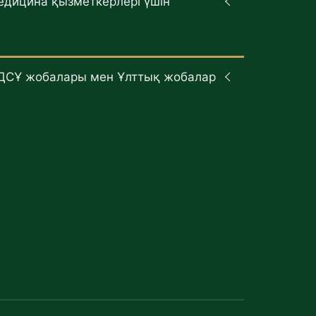
едицина қызметкерлері үшін
ДСҰ жобалары мен Ұлттық жобалар