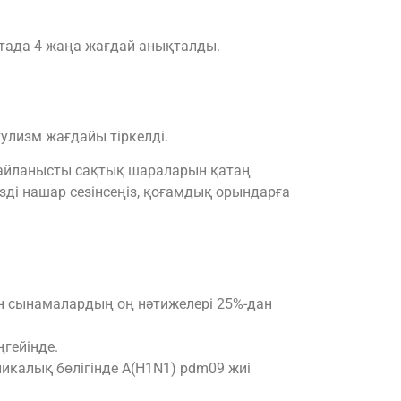
аптада 4 жаңа жағдай анықталды.
улизм жағдайы тіркелді.
айланысты сақтық шараларын қатаң
ізді нашар сезінсеңіз, қоғамдық орындарға
н сынамалардың оң нәтижелері 25%-дан
гейінде.
икалық бөлігінде A(H1N1) pdm09 жиі