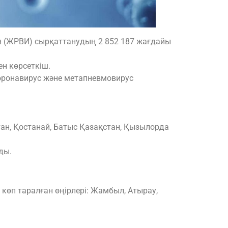
 (ЖРВИ) сырқаттанудың 2 852 187 жағдайы
н көрсеткіш.
 коронавирус және метапневмовирус
ан, Қостанай, Батыс Қазақстан, Қызылорда
ды.
ң көп таралған өңірлері: Жамбыл, Атырау,