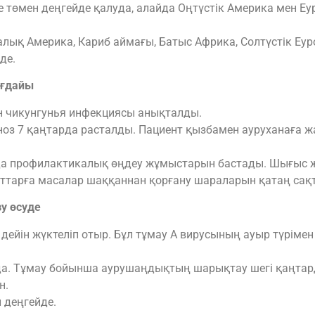
 төмен деңгейде қалуда, алайда Оңтүстік Америка мен Еу
талық Америка, Кариб аймағы, Батыс Африка, Солтүстік Еур
де.
ағдайы
н чикунгунья инфекциясы анықталды.
гноз 7 қаңтарда расталды. Пациент қызбамен ауруханаға 
да профилактикалық өңдеу жұмыстарын бастады. Шығыс жә
ттарға масалар шаққаннан қорғану шараларын қатаң сақ
у өсуде
дейін жүктеліп отыр. Бұл тұмау A вирусының ауыр түрімен
уда. Тұмау бойынша аурушаңдықтың шарықтау шегі қаңтар
н.
 деңгейде.