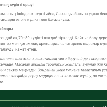
ның күдікті өршуі
м, оның ішінде екі жүкті әйел, Ласса қызбасына ұқсас бел
андары әзірге күдікті деп бағалануда.
дайлары
ндай-ақ 70–80 күдікті жағдай тіркелді. Қайтыс болу дерек
ктептер мен қоғамдық орындарда санитарлық шаралар күше
ғалауды қажет етеді.
шетелге шығатын қазақстандықтарға бару еліндегі эпидем
ұсынады. Масалар арқылы таралатын жұқпалы аурулар жиі ке
ын сақтау маңызды. Сондай-ақ жеке гигиена талаптарын ұст
йқалған жағдайда дереу медициналық көмекке жүгіну, ал елге
ды.