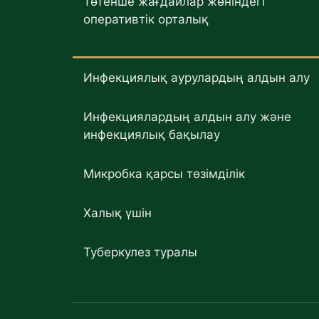
Төтенше жағдайлар жөніндегі
оперативтік орталық
Инфекциялық аурулардың алдын алу
Инфекциялардың алдын алу және
инфекциялық бақылау
Микробка қарсы төзімділік
Халық үшін
Туберкулез туралы