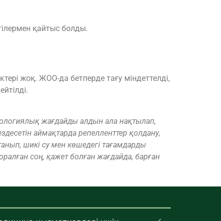
гілермен қайтыс болды.
тері жоқ. ЖОО-да бетперде тағу міндеттелді,
йтілді.
иологиялық жағдайды алдын ала нақтылап,
здесетін аймақтарда репелленттер қолдану,
анып, шикі су мен көшедегі тағамдарды
 оралған соң, қажет болған жағдайда, барған