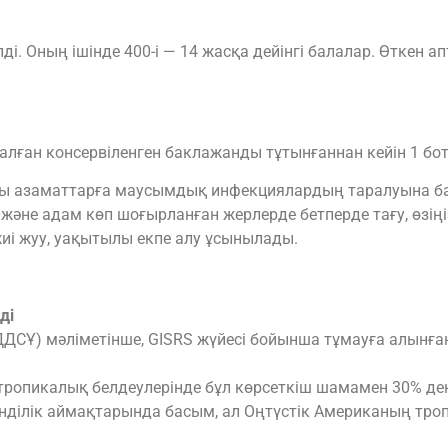
ді. Оның ішінде 400-і — 14 жасқа дейінгі балалар. Өткен 
ған консервіленген баклажанды тұтынғаннан кейін 1 бот
ғы азаматтарға маусымдық инфекциялардың таралуына б
 және адам көп шоғырланған жерлерде бетперде тағу, өзің
жиі жуу, уақытылы екпе алу ұсынылады.
ді
ДДСҰ) мәліметінше, GISRS жүйесі бойынша тұмауға алынға
ропикалық белдеулерінде бұл көрсеткіш шамамен 30% дең
нділік аймақтарында басым, ал Оңтүстік Американың троп