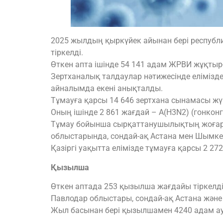
2025 жылдың қыркүйек айынан бері республ
тіркелді.
Өткен апта ішінде 54 141 адам ЖРВИ жұқтыр
Зертханалық талдаулар нәтижесінде елімізде
айналымда екені анықталды.
Тұмауға қарсы 14 646 зертхана сынамасы жүргі
Оның ішінде 2 861 жағдай – А(H3N2) (гонкон
Тұмау бойынша сырқаттанушылықтың жоғары д
облыстарында, сондай-ақ Астана мен Шымке
Қазіргі уақытта елімізде тұмауға қарсы 2 2
Қызылша
Өткен аптада 253 қызылша жағдайы тіркелді. 
Павлодар облыстары, сондай-ақ Астана жән
Жыл басынан бері қызылшамен 4240 адам а