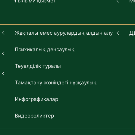
Ғылыми қызмет
М
Жұқпалы емес аурулардың алдын алу
Д
Психикалық денсаулық
Тәуелділік туралы
Тамақтану жөніндегі нұсқаулық
Инфографикалар
Видеороликтер