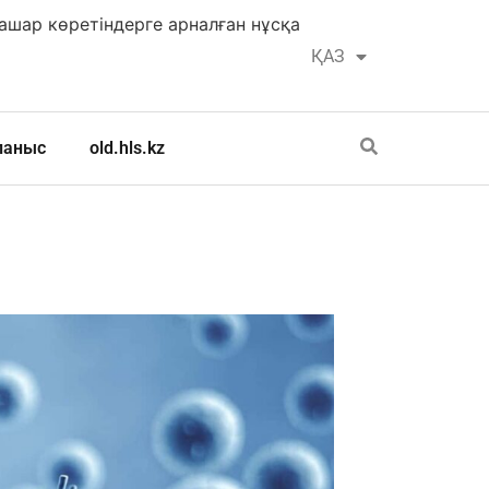
шар көретіндерге арналған нұсқа
ҚАЗ
РУС
ланыс
old.hls.kz