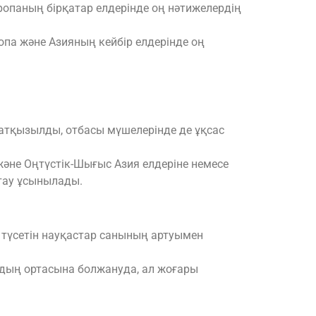
ропаның бірқатар елдерінде оң нәтижелердің
опа және Азияның кейбір елдерінде оң
жатқызылды, отбасы мүшелерінде де ұқсас
не Оңтүстік-Шығыс Азия елдеріне немесе
тау ұсынылады.
 түсетін науқастар санының артуымен
дың ортасына болжануда, ал жоғары