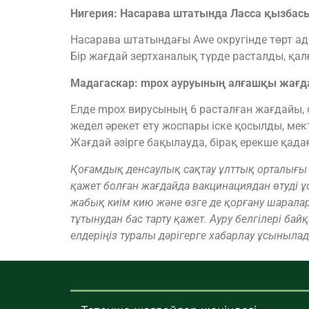
Нигерия: Насарава штатында Ласса қызбасы
Насарава штатындағы Awe округінде төрт ада
Бір жағдай зертханалық түрде расталды, қалғ
Мадагаскар: mpox ауруының алғашқы жағ
Елде mpox вирусының 6 расталған жағдайы, со
жедел әрекет ету жоспары іске қосылды, ме
Жағдай әзірге бақылауда, бірақ ерекше қада
Қоғамдық денсаулық сақтау ұлттық орталығы 
қажет болған жағдайда вакцинациядан өтуді 
жабық киім кию және өзге де қорғану шаралар
тұтынудан бас тарту қажет. Ауру белгілері ба
елдеріңіз туралы дәрігерге хабарлау ұсыныла