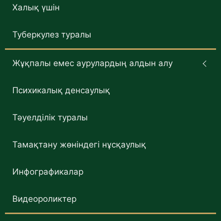
Халық үшін
Туберкулез туралы
Жұқпалы емес аурулардың алдын алу
Психикалық денсаулық
Тәуелділік туралы
Тамақтану жөніндегі нұсқаулық
Инфографикалар
Видеороликтер