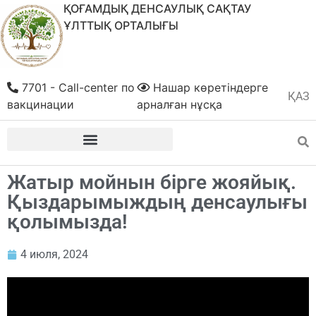
ҚОҒАМДЫҚ ДЕНСАУЛЫҚ САҚТАУ
ҰЛТТЫҚ ОРТАЛЫҒЫ
7701 - Call-center по
Нашар көретіндерге
ҚАЗ
РУС
вакцинации
арналған нұсқа
Жатыр мойнын бірге жояйық.
Қыздарымыждың денсаулығы
қолымызда!
4 июля, 2024