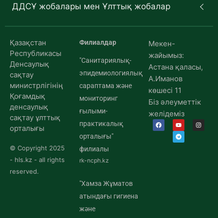
ДДСҰ жобалары мен Ұлттық жобалар
Қазақстан
Филиалдар
Мекен-
Республикасы
жайымыз:
"Санитариялық-
Денсаулық
Астана қаласы,
эпидемиологиялық
сақтау
А.Иманов
министрлігінің
сараптама және
көшесі 11
Қоғамдық
мониторинг
Біз әлеуметтік
денсаулық
ғылыми-
желідеміз
сақтау ұлттық
практикалық
орталығы
орталығы"
© Copyright 2025
филиалы
- hls.kz - all rights
rk-ncph.kz
reserved.
"Хамза Жұматов
атындағы гигиена
және