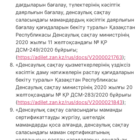
дағдыларын бағалау, түлектерінің кәсіптік
даярлығын бағалау, денсаулық сақтау
саласындағы мамандардың кәсіптік даярлығын
бағалау қағидаларын бекіту туралы» Қазақстан
Республикасы Денсаулық сақтау министрінің
2020 жылғы 11 желтоқсандағы № ҚР
ДСМ-249/2020 бұйрығы;
(
https://adilet.zan.kz/rus/docs/V2000021763
);
«Денсаулық сақтау қызметкерлерінің үздіксіз
кәсіптік даму нәтижелерін растау қағидаларын
бекіту туралы» Қазақстан Республикасы
Денсаулық сақтау министрінің 2020 жылғы 20
желтоқсандағы № ҚР ДСМ-283/2020 бұйрығы
(
https://adilet.zan.kz/rus/docs/V2000021843
);
«Денсаулық сақтау саласындағы маманды
сертификаттауды жүргізу, шетелдік
мамандарды қоса алғанда, денсаулық сақтау
саласындағы маман сертификатының
қолданысын растау қағидаларын, сондай-ақ