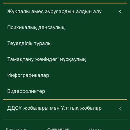
Жұқпалы емес аурулардың алдын алу
Психикалық денсаулық
Тәуелділік туралы
Тамақтану жөніндегі нұсқаулық
Инфографикалар
Видеороликтер
ДДСҰ жобалары мен Ұлттық жобалар
Қазақстан
Филиалдар