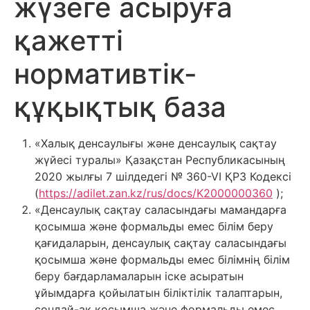
жүзеге асыруға
қажетті
нормативтік-
құқықтық база
«Халық денсаулығы және денсаулық сақтау
жүйесі туралы» Қазақстан Республикасының
2020 жылғы 7 шiлдедегi № 360-VI ҚРЗ Кодексі
(
https://adilet.zan.kz/rus/docs/K2000000360
);
«Денсаулық сақтау саласындағы мамандарға
қосымша және формальды емес білім беру
қағидаларын, денсаулық сақтау саласындағы
қосымша және формальды емес білімнің білім
беру бағдарламаларын іске асыратын
ұйымдарға қойылатын біліктілік талаптарын,
сондай-ақ қосымша және формальды емес