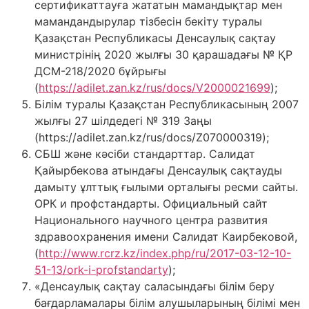
сертификаттауға жататын мамандықтар мен
мамандандырулар тізбесін бекіту туралы
Қазақстан Республикасы Денсаулық сақтау
министрінің 2020 жылғы 30 қарашадағы № ҚР
ДСМ-218/2020 бұйрығы
(
https://adilet.zan.kz/rus/docs/V2000021699
);
Білім туралы Қазақстан Республикасының 2007
жылғы 27 шілдедегі № 319 Заңы
(https://adilet.zan.kz/rus/docs/Z070000319);
СБШ және кәсіби стандарттар. Салидат
Қайырбекова атындағы Денсаулық сақтауды
дамыту ұлттық ғылыми орталығы ресми сайты.
ОРК и профстандарты. Официальный сайт
Национального научного центра развития
здравоохранения имени Салидат Каирбековой,
(
http://www.rcrz.kz/index.php/ru/2017-03-12-10-
51-13/ork-i-profstandarty
);
«Денсаулық сақтау саласындағы білім беру
бағдарламалары білім алушыларының білімі мен