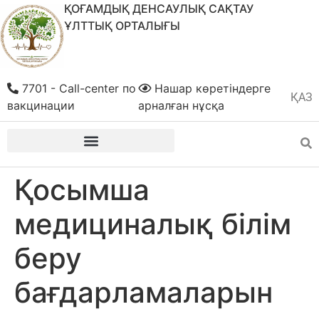
ҚОҒАМДЫҚ ДЕНСАУЛЫҚ САҚТАУ
ҰЛТТЫҚ ОРТАЛЫҒЫ
7701 - Call-center по
Нашар көретіндерге
ҚАЗ
РУС
вакцинации
арналған нұсқа
Қосымша
медициналық білім
беру
бағдарламаларын