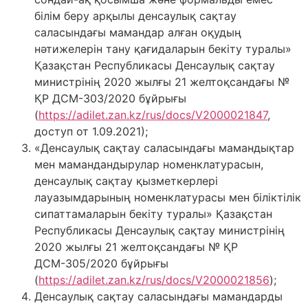
білім беру арқылы денсаулық сақтау
саласындағы мамандар алған оқудың
нәтижелерін тану қағидаларын бекіту туралы»
Қазақстан Республикасы Денсаулық сақтау
министрінің 2020 жылғы 21 желтоқсандағы №
ҚР ДСМ-303/2020 бұйрығы
(
https://adilet.zan.kz/rus/docs/V2000021847
,
доступ от 1.09.2021);
«Денсаулық сақтау саласындағы мамандықтар
мен мамандандырулар номенклатурасын,
денсаулық сақтау қызметкерлері
лауазымдарының номенклатурасы мен біліктілік
сипаттамаларын бекіту туралы» Қазақстан
Республикасы Денсаулық сақтау министрінің
2020 жылғы 21 желтоқсандағы № ҚР
ДСМ-305/2020 бұйрығы
(
https://adilet.zan.kz/rus/docs/V2000021856
);
Денсаулық сақтау саласындағы мамандарды