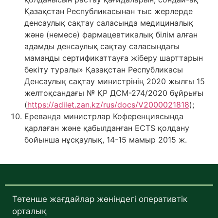
Қазақстан Республикасынан тыс жерлерде
денсаулық сақтау саласында медициналық
және (немесе) фармацевтикалық білім алған
адамды денсаулық сақтау саласындағы
маманды сертификаттауға жіберу шарттарын
бекіту туралы» Қазақстан Республикасы
Денсаулық сақтау министрінің 2020 жылғы 15
желтоқсандағы № ҚР ДСМ-274/2020 бұйрығы
(
https://adilet.zan.kz/rus/docs/V2000021818
);
Ереванда министрлар Коференциясында
қарлаған және қабылданған ECTS қолдану
бойынша нұсқаулық, 14-15 мамыр 2015 ж.
Төтенше жағдайлар жөніндегі оперативтік
орталық